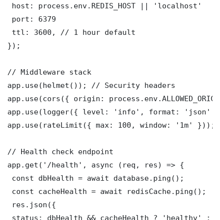
 host: process.env.REDIS_HOST || 'localhost'

 port: 6379

 ttl: 3600, // 1 hour default

});

// Middleware stack

app.use(helmet()); // Security headers

app.use(cors({ origin: process.env.ALLOWED_ORIGI
app.use(logger({ level: 'info', format: 'json' })
app.use(rateLimit({ max: 100, window: '1m' }));

// Health check endpoint

app.get('/health', async (req, res) => {

 const dbHealth = await database.ping();

 const cacheHealth = await redisCache.ping();

 res.json({

 status: dbHealth && cacheHealth ? 'healthy' : '