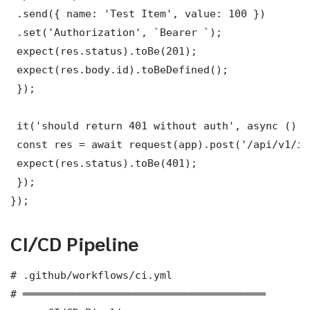
 .send({ name: 'Test Item', value: 100 })

 .set('Authorization', `Bearer `);

 expect(res.status).toBe(201);

 expect(res.body.id).toBeDefined();

 });

 it('should return 401 without auth', async () =>
 const res = await request(app).post('/api/v1/it
 expect(res.status).toBe(401);

 });

});
CI/CD Pipeline
# .github/workflows/ci.yml

# ═══════════════════════════════════════
