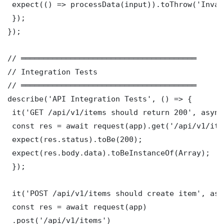
 expect(() => processData(input)).toThrow('Inval
 });

});

// ═══════════════════════════════════════

// Integration Tests

// ═══════════════════════════════════════

describe('API Integration Tests', () => {

 it('GET /api/v1/items should return 200', async
 const res = await request(app).get('/api/v1/item
 expect(res.status).toBe(200);

 expect(res.body.data).toBeInstanceOf(Array);

 });

 it('POST /api/v1/items should create item', asy
 const res = await request(app)

 .post('/api/v1/items')
