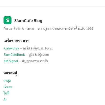
S
SiamCafe Blog
Forex · ไอที · AI · เทรด — ความรู้จากประสบการณ์จริงตั้งแต่ปี 1997
เครือข่ายของเรา
iCafeForex
— คอร์ส & สัญญาณ Forex
SiamCafeBook
— คู่มือ & อีบุ๊กเทรด
XM Signal
— สัญญาณเทรดรายวัน
หมวดหมู่
ล่าสุด
Forex
ไอที
AI