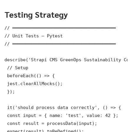
Testing Strategy
// ═══════════════════════════════════════

// Unit Tests — Pytest

// ═══════════════════════════════════════

describe('Strapi CMS GreenOps Sustainability Cor
 // Setup

 beforeEach(() => {

 jest.clearAllMocks();

 });

 it('should process data correctly', () => {

 const input = { name: 'test', value: 42 };

 const result = processData(input);

 expect(result).toBeDefined();
