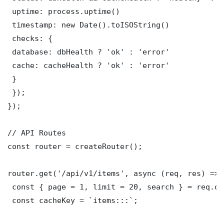
 uptime: process.uptime()

 timestamp: new Date().toISOString()

 checks: {

 database: dbHealth ? 'ok' : 'error'

 cache: cacheHealth ? 'ok' : 'error'

 }

 });

});

// API Routes

const router = createRouter();

router.get('/api/v1/items', async (req, res) => {
 const { page = 1, limit = 20, search } = req.que
 const cacheKey = `items:::`;
