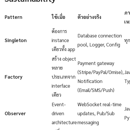
ภา
Pattern
ใช้เมื่อ
ตัวอย่างจริง
เห
ต้องการ
Database connection
Singleton
instance
ทุ
pool, Logger, Config
เดียวทั้ง app
สร้าง object
Payment gateway
หลาย
(Stripe/PayPal/Omise),
Ja
Factory
ประเภทจาก
Notification
Ty
interface
(Email/SMS/Push)
เดียว
Event-
WebSocket real-time
Ja
Observer
driven
updates, Pub/Sub
Py
architecture
messaging