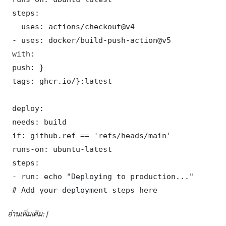
 steps:

 - uses: actions/checkout@v4

 - uses: docker/build-push-action@v5

 with:

 push: }

 tags: ghcr.io/}:latest

 deploy:

 needs: build

 if: github.ref == 'refs/heads/main'

 runs-on: ubuntu-latest

 steps:

 - run: echo "Deploying to production..."

 # Add your deployment steps here
อ่านเพิ่มเติม: |