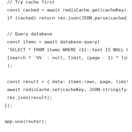
 // Try cache first

 const cached = await redisCache.get(cacheKey);

 if (cached) return res.json(JSON.parse(cached));
 // Query database

 const items = await database.query(

 'SELECT * FROM items WHERE ($1::text IS NULL OR
 [search ? `%%` : null, limit, (page - 1) * limit
 );

 const result = { data: items.rows, page, limit,
 await redisCache.set(cacheKey, JSON.stringify(r
 res.json(result);

});

app.use(router);
