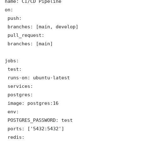
name: CI/CD Pipeline

on:

 push:

 branches: [main, develop]

 pull_request:

 branches: [main]

jobs:

 test:

 runs-on: ubuntu-latest

 services:

 postgres:

 image: postgres:16

 env:

 POSTGRES_PASSWORD: test

 ports: ['5432:5432']

 redis:
