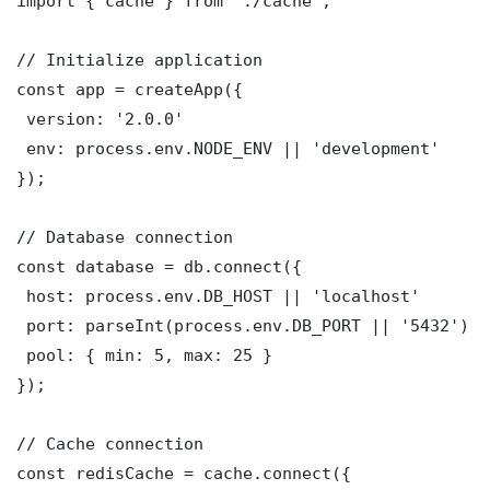
import { cache } from './cache';

// Initialize application

const app = createApp({

 version: '2.0.0'

 env: process.env.NODE_ENV || 'development'

});

// Database connection

const database = db.connect({

 host: process.env.DB_HOST || 'localhost'

 port: parseInt(process.env.DB_PORT || '5432')

 pool: { min: 5, max: 25 }

});

// Cache connection

const redisCache = cache.connect({
