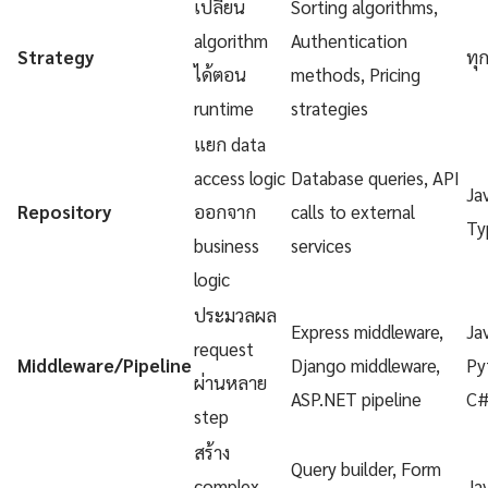
เปลี่ยน
Sorting algorithms,
algorithm
Authentication
Strategy
ทุ
ได้ตอน
methods, Pricing
runtime
strategies
แยก data
access logic
Database queries, API
Ja
Repository
ออกจาก
calls to external
Ty
business
services
logic
ประมวลผล
Express middleware,
Ja
request
Middleware/Pipeline
Django middleware,
Py
ผ่านหลาย
ASP.NET pipeline
C
step
สร้าง
Query builder, Form
complex
Ja