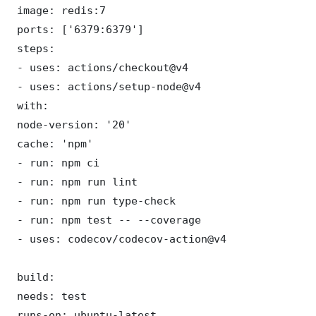
 image: redis:7

 ports: ['6379:6379']

 steps:

 - uses: actions/checkout@v4

 - uses: actions/setup-node@v4

 with:

 node-version: '20'

 cache: 'npm'

 - run: npm ci

 - run: npm run lint

 - run: npm run type-check

 - run: npm test -- --coverage

 - uses: codecov/codecov-action@v4

 build:

 needs: test

 runs-on: ubuntu-latest
