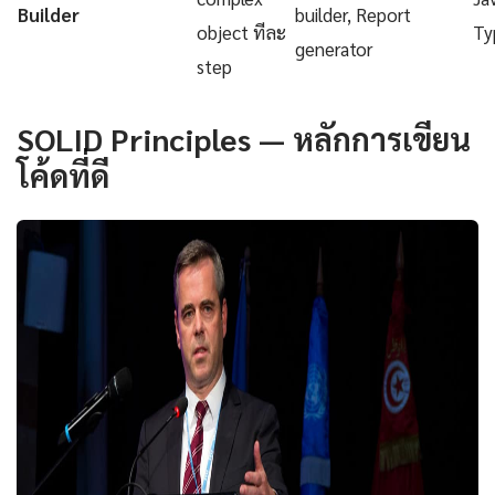
Builder
builder, Report
object ทีละ
Ty
generator
step
SOLID Principles — หลักการเขียน
โค้ดที่ดี