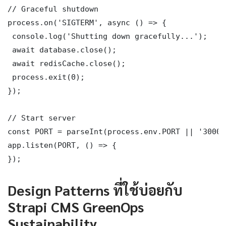
// Graceful shutdown

process.on('SIGTERM', async () => {

 console.log('Shutting down gracefully...');

 await database.close();

 await redisCache.close();

 process.exit(0);

});

// Start server

const PORT = parseInt(process.env.PORT || '3000')
app.listen(PORT, () => {

});
Design Patterns ที่ใช้บ่อยกับ
Strapi CMS GreenOps
Sustainability