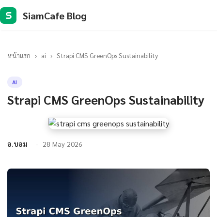
SiamCafe Blog
S
หน้าแรก
›
ai
›
Strapi CMS GreenOps Sustainability
AI
Strapi CMS GreenOps Sustainability
อ.บอม
28 May 2026