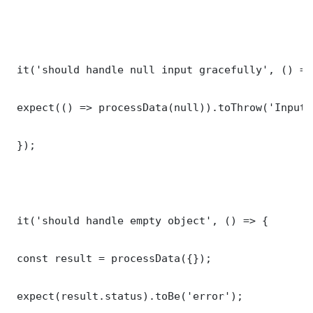
 it('should handle null input gracefully', () => 
 expect(() => processData(null)).toThrow('Input 
 });

 it('should handle empty object', () => {

 const result = processData({});

 expect(result.status).toBe('error');
