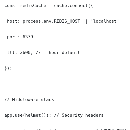
const redisCache = cache.connect({

 host: process.env.REDIS_HOST || 'localhost'

 port: 6379

 ttl: 3600, // 1 hour default

});

// Middleware stack

app.use(helmet()); // Security headers
