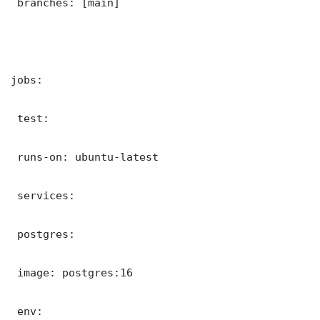
 branches: [main]

jobs:

 test:

 runs-on: ubuntu-latest

 services:

 postgres:

 image: postgres:16

 env:
