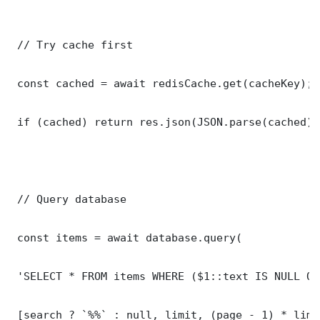
 // Try cache first

 const cached = await redisCache.get(cacheKey);

 if (cached) return res.json(JSON.parse(cached));
 // Query database

 const items = await database.query(

 'SELECT * FROM items WHERE ($1::text IS NULL OR
 [search ? `%%` : null, limit, (page - 1) * limit