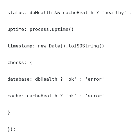
 status: dbHealth && cacheHealth ? 'healthy' : '
 uptime: process.uptime()

 timestamp: new Date().toISOString()

 checks: {

 database: dbHealth ? 'ok' : 'error'

 cache: cacheHealth ? 'ok' : 'error'

 }

 });
