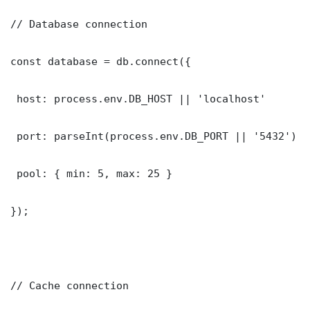
// Database connection

const database = db.connect({

 host: process.env.DB_HOST || 'localhost'

 port: parseInt(process.env.DB_PORT || '5432')

 pool: { min: 5, max: 25 }

});

// Cache connection
