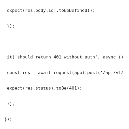
 expect(res.body.id).toBeDefined();

 });

 it('should return 401 without auth', async () =>
 const res = await request(app).post('/api/v1/it
 expect(res.status).toBe(401);

 });

});