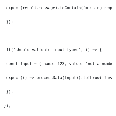
 expect(result.message).toContain('missing requi
 });

 it('should validate input types', () => {

 const input = { name: 123, value: 'not a number'
 expect(() => processData(input)).toThrow('Inval
 });

});
