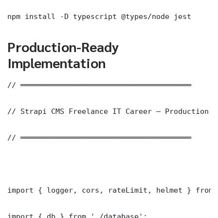
npm install -D typescript @types/node jest
Production-Ready
Implementation
// ═══════════════════════════════════════

// Strapi CMS Freelance IT Career — Production I
// ═══════════════════════════════════════

import { logger, cors, rateLimit, helmet } from 
import { db } from './database';
