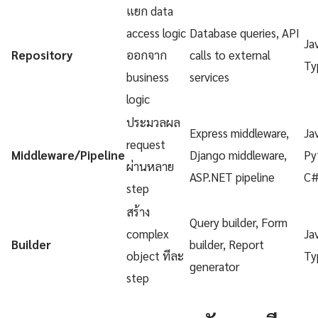
แยก data
access logic
Database queries, API
Ja
Repository
ออกจาก
calls to external
Ty
business
services
logic
ประมวลผล
Express middleware,
Ja
request
Middleware/Pipeline
Django middleware,
Py
ผ่านหลาย
ASP.NET pipeline
C
step
สร้าง
Query builder, Form
complex
Ja
Builder
builder, Report
object ทีละ
Ty
generator
step