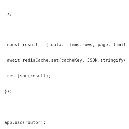
 );

 const result = { data: items.rows, page, limit,
 await redisCache.set(cacheKey, JSON.stringify(r
 res.json(result);

});

app.use(router);
