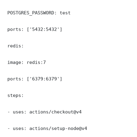
 POSTGRES_PASSWORD: test

 ports: ['5432:5432']

 redis:

 image: redis:7

 ports: ['6379:6379']

 steps:

 - uses: actions/checkout@v4

 - uses: actions/setup-node@v4
