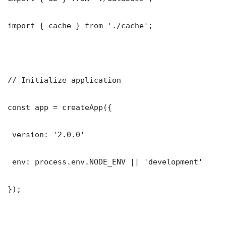
import { cache } from './cache';

// Initialize application

const app = createApp({

 version: '2.0.0'

 env: process.env.NODE_ENV || 'development'

});
