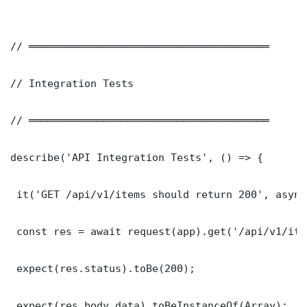
// ═══════════════════════════════════════

// Integration Tests

// ═══════════════════════════════════════

describe('API Integration Tests', () => {

 it('GET /api/v1/items should return 200', async
 const res = await request(app).get('/api/v1/item
 expect(res.status).toBe(200);

 expect(res.body.data).toBeInstanceOf(Array);
