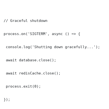
// Graceful shutdown

process.on('SIGTERM', async () => {

 console.log('Shutting down gracefully...');

 await database.close();

 await redisCache.close();

 process.exit(0);

});
