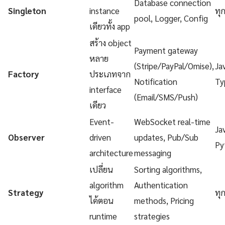
Database connection
Singleton
instance
ทุ
pool, Logger, Config
เดียวทั้ง app
สร้าง object
Payment gateway
หลาย
(Stripe/PayPal/Omise),
Ja
Factory
ประเภทจาก
Notification
Ty
interface
(Email/SMS/Push)
เดียว
Event-
WebSocket real-time
Ja
Observer
driven
updates, Pub/Sub
Py
architecture
messaging
เปลี่ยน
Sorting algorithms,
algorithm
Authentication
Strategy
ทุ
ได้ตอน
methods, Pricing
runtime
strategies