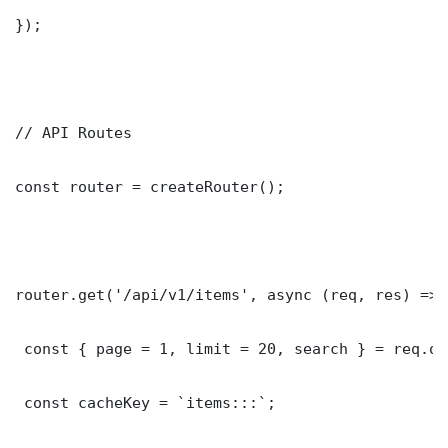
});

// API Routes

const router = createRouter();

router.get('/api/v1/items', async (req, res) => {
 const { page = 1, limit = 20, search } = req.que
 const cacheKey = `items:::`;
