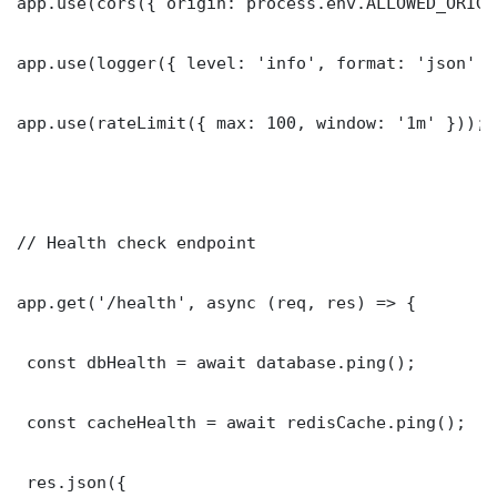
app.use(cors({ origin: process.env.ALLOWED_ORIGI
app.use(logger({ level: 'info', format: 'json' })
app.use(rateLimit({ max: 100, window: '1m' }));

// Health check endpoint

app.get('/health', async (req, res) => {

 const dbHealth = await database.ping();

 const cacheHealth = await redisCache.ping();

 res.json({
