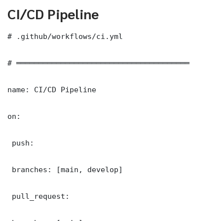
CI/CD Pipeline
# .github/workflows/ci.yml

# ═══════════════════════════════════════

name: CI/CD Pipeline

on:

 push:

 branches: [main, develop]

 pull_request:
