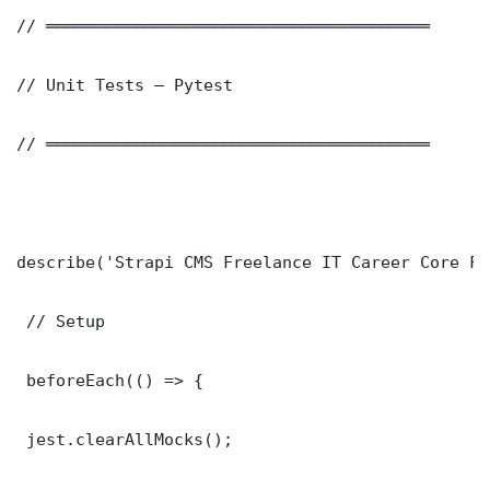
// ═══════════════════════════════════════

// Unit Tests — Pytest

// ═══════════════════════════════════════

describe('Strapi CMS Freelance IT Career Core Fu
 // Setup

 beforeEach(() => {

 jest.clearAllMocks();
