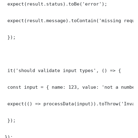
 expect(result.status).toBe('error');

 expect(result.message).toContain('missing requi
 });

 it('should validate input types', () => {

 const input = { name: 123, value: 'not a number'
 expect(() => processData(input)).toThrow('Inval
 });

});
