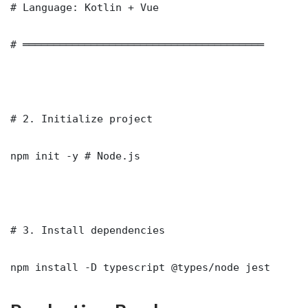
# Language: Kotlin + Vue

# ═══════════════════════════════════════

# 2. Initialize project

npm init -y # Node.js

# 3. Install dependencies

npm install -D typescript @types/node jest