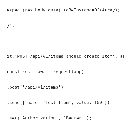
 expect(res.body.data).toBeInstanceOf(Array);

 });

 it('POST /api/v1/items should create item', asy
 const res = await request(app)

 .post('/api/v1/items')

 .send({ name: 'Test Item', value: 100 })

 .set('Authorization', `Bearer `);
