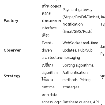
สร้าง object
Payment gateway
หลาย
(Stripe/PayPal/Omise),
Ja
Factory
ประเภทจาก
Notification
Ty
interface
(Email/SMS/Push)
เดียว
Event-
WebSocket real-time
Ja
Observer
driven
updates, Pub/Sub
Py
architecture
messaging
เปลี่ยน
Sorting algorithms,
algorithm
Authentication
Strategy
ทุ
ได้ตอน
methods, Pricing
runtime
strategies
แยก data
access logic
Database queries, API