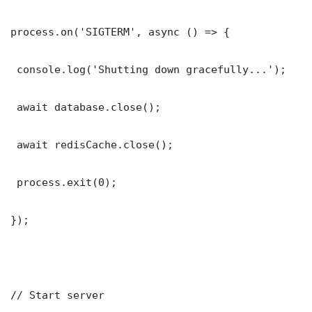
process.on('SIGTERM', async () => {

 console.log('Shutting down gracefully...');

 await database.close();

 await redisCache.close();

 process.exit(0);

});

// Start server
