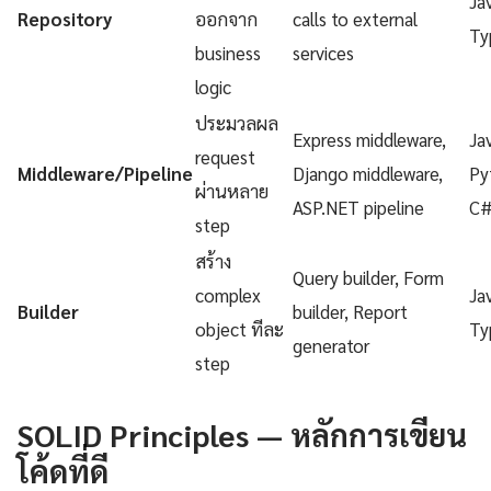
Ja
Repository
ออกจาก
calls to external
Ty
business
services
logic
ประมวลผล
Express middleware,
Ja
request
Middleware/Pipeline
Django middleware,
Py
ผ่านหลาย
ASP.NET pipeline
C
step
สร้าง
Query builder, Form
complex
Ja
Builder
builder, Report
object ทีละ
Ty
generator
step
SOLID Principles — หลักการเขียน
โค้ดที่ดี