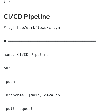
});
CI/CD Pipeline
# .github/workflows/ci.yml

# ═══════════════════════════════════════

name: CI/CD Pipeline

on:

 push:

 branches: [main, develop]

 pull_request:
