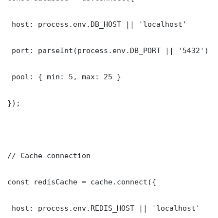
 host: process.env.DB_HOST || 'localhost'

 port: parseInt(process.env.DB_PORT || '5432')

 pool: { min: 5, max: 25 }

});

// Cache connection

const redisCache = cache.connect({

 host: process.env.REDIS_HOST || 'localhost'
