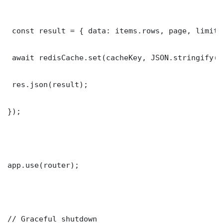
 const result = { data: items.rows, page, limit,
 await redisCache.set(cacheKey, JSON.stringify(r
 res.json(result);

});

app.use(router);

// Graceful shutdown
