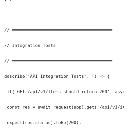
// ═══════════════════════════════════════

// Integration Tests

// ═══════════════════════════════════════

describe('API Integration Tests', () => {

 it('GET /api/v1/items should return 200', async
 const res = await request(app).get('/api/v1/item
 expect(res.status).toBe(200);
