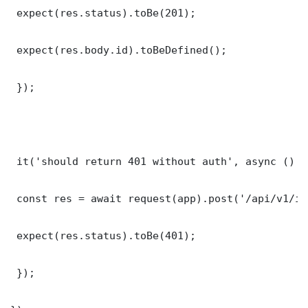
 expect(res.status).toBe(201);

 expect(res.body.id).toBeDefined();

 });

 it('should return 401 without auth', async () =>
 const res = await request(app).post('/api/v1/it
 expect(res.status).toBe(401);

 });
