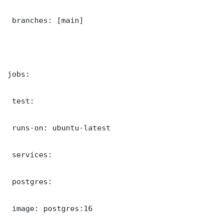
 branches: [main]

jobs:

 test:

 runs-on: ubuntu-latest

 services:

 postgres:

 image: postgres:16
