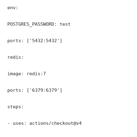
 env:

 POSTGRES_PASSWORD: test

 ports: ['5432:5432']

 redis:

 image: redis:7

 ports: ['6379:6379']

 steps:

 - uses: actions/checkout@v4
