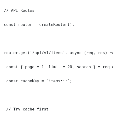
// API Routes

const router = createRouter();

router.get('/api/v1/items', async (req, res) => {
 const { page = 1, limit = 20, search } = req.que
 const cacheKey = `items:::`;

 // Try cache first
