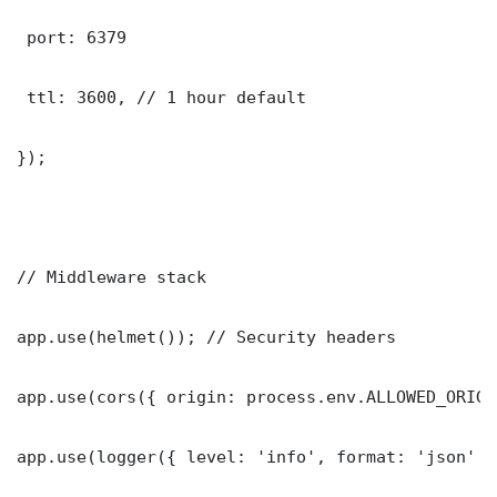
 port: 6379

 ttl: 3600, // 1 hour default

});

// Middleware stack

app.use(helmet()); // Security headers

app.use(cors({ origin: process.env.ALLOWED_ORIGI
app.use(logger({ level: 'info', format: 'json' })