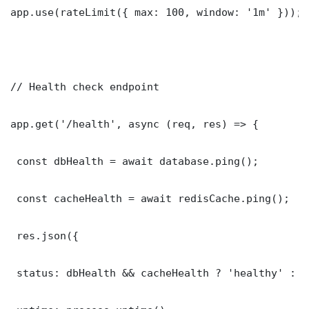
app.use(rateLimit({ max: 100, window: '1m' }));

// Health check endpoint

app.get('/health', async (req, res) => {

 const dbHealth = await database.ping();

 const cacheHealth = await redisCache.ping();

 res.json({

 status: dbHealth && cacheHealth ? 'healthy' : '