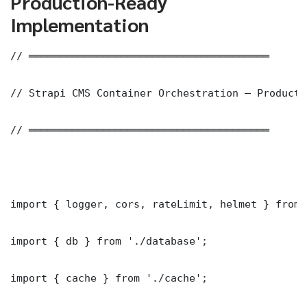
Production-Ready
Implementation
// ═══════════════════════════════════════

// Strapi CMS Container Orchestration — Producti
// ═══════════════════════════════════════

import { logger, cors, rateLimit, helmet } from 
import { db } from './database';

import { cache } from './cache';
