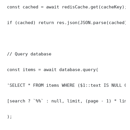
 const cached = await redisCache.get(cacheKey);

 if (cached) return res.json(JSON.parse(cached));
 // Query database

 const items = await database.query(

 'SELECT * FROM items WHERE ($1::text IS NULL OR
 [search ? `%%` : null, limit, (page - 1) * limit
 );
