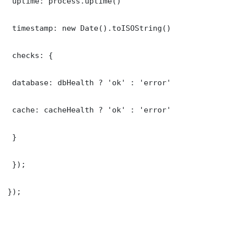
 uptime: process.uptime()

 timestamp: new Date().toISOString()

 checks: {

 database: dbHealth ? 'ok' : 'error'

 cache: cacheHealth ? 'ok' : 'error'

 }

 });

});
