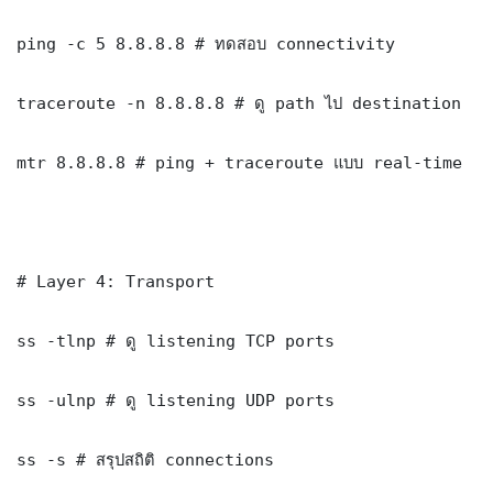
ping -c 5 8.8.8.8 # ทดสอบ connectivity

traceroute -n 8.8.8.8 # ดู path ไป destination

mtr 8.8.8.8 # ping + traceroute แบบ real-time

# Layer 4: Transport

ss -tlnp # ดู listening TCP ports

ss -ulnp # ดู listening UDP ports

ss -s # สรุปสถิติ connections
