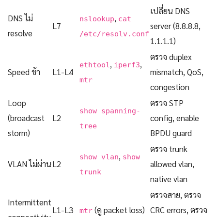
เปลี่ยน DNS
DNS ไม่
,
nslookup
cat
L7
server (8.8.8.8,
resolve
/etc/resolv.conf
1.1.1.1)
ตรวจ duplex
,
,
ethtool
iperf3
Speed ช้า
L1-L4
mismatch, QoS,
mtr
congestion
Loop
ตรวจ STP
show spanning-
(broadcast
L2
config, enable
tree
storm)
BPDU guard
ตรวจ trunk
,
show vlan
show
VLAN ไม่ผ่าน
L2
allowed vlan,
trunk
native vlan
ตรวจสาย, ตรวจ
Intermittent
L1-L3
(ดู packet loss)
CRC errors, ตรวจ
mtr