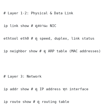
# Layer 1-2: Physical & Data Link

ip link show # ดูสถานะ NIC

ethtool eth0 # ดู speed, duplex, link status

ip neighbor show # ดู ARP table (MAC addresses)

# Layer 3: Network

ip addr show # ดู IP address ทุก interface

ip route show # ดู routing table
