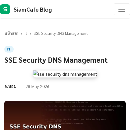
SiamCafe Blog
S
หน้าแรก
›
it
›
SSE Security DNS Management
IT
SSE Security DNS Management
อ.บอม
28 May 2026