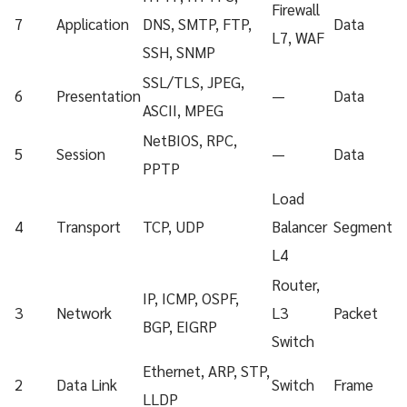
Firewall
7
Application
DNS, SMTP, FTP,
Data
L7, WAF
SSH, SNMP
SSL/TLS, JPEG,
6
Presentation
—
Data
ASCII, MPEG
NetBIOS, RPC,
5
Session
—
Data
PPTP
Load
4
Transport
TCP, UDP
Balancer
Segment
L4
Router,
IP, ICMP, OSPF,
3
Network
L3
Packet
BGP, EIGRP
Switch
Ethernet, ARP, STP,
2
Data Link
Switch
Frame
LLDP