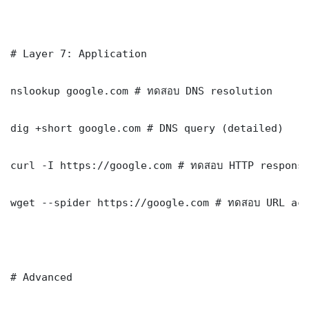
# Layer 7: Application

nslookup google.com # ทดสอบ DNS resolution

dig +short google.com # DNS query (detailed)

curl -I https://google.com # ทดสอบ HTTP response
wget --spider https://google.com # ทดสอบ URL acc
# Advanced
