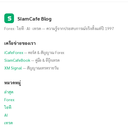
S
SiamCafe Blog
Forex · ไอที · AI · เทรด — ความรู้จากประสบการณ์จริงตั้งแต่ปี 1997
เครือข่ายของเรา
iCafeForex
— คอร์ส & สัญญาณ Forex
SiamCafeBook
— คู่มือ & อีบุ๊กเทรด
XM Signal
— สัญญาณเทรดรายวัน
หมวดหมู่
ล่าสุด
Forex
ไอที
AI
เทรด