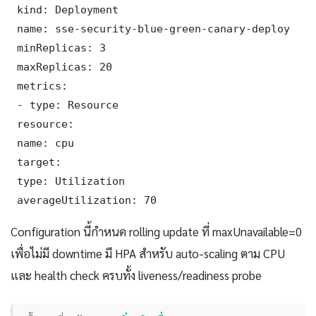
 kind: Deployment

 name: sse-security-blue-green-canary-deploy

 minReplicas: 3

 maxReplicas: 20

 metrics:

 - type: Resource

 resource:

 name: cpu

 target:

 type: Utilization

 averageUtilization: 70
Configuration นี้กำหนด rolling update ที่ maxUnavailable=0
เพื่อไม่มี downtime มี HPA สำหรับ auto-scaling ตาม CPU
และ health check ครบทั้ง liveness/readiness probe