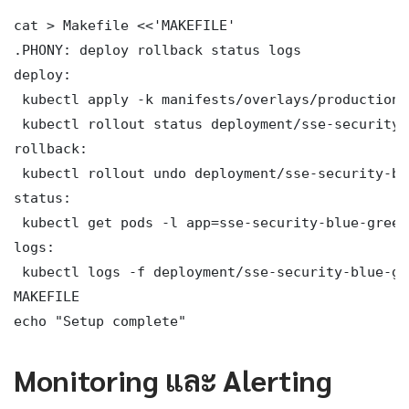
cat > Makefile <<'MAKEFILE'

.PHONY: deploy rollback status logs

deploy:

 kubectl apply -k manifests/overlays/production/

 kubectl rollout status deployment/sse-security-
rollback:

 kubectl rollout undo deployment/sse-security-bl
status:

 kubectl get pods -l app=sse-security-blue-green
logs:

 kubectl logs -f deployment/sse-security-blue-gr
MAKEFILE

echo "Setup complete"
Monitoring และ Alerting