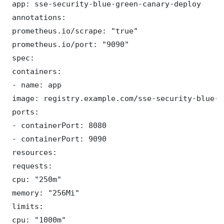
 app: sse-security-blue-green-canary-deploy

 annotations:

 prometheus.io/scrape: "true"

 prometheus.io/port: "9090"

 spec:

 containers:

 - name: app

 image: registry.example.com/sse-security-blue-g
 ports:

 - containerPort: 8080

 - containerPort: 9090

 resources:

 requests:

 cpu: "250m"

 memory: "256Mi"

 limits:

 cpu: "1000m"
