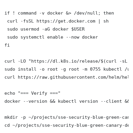
if ! command -v docker &> /dev/null; then

 curl -fsSL https://get.docker.com | sh

 sudo usermod -aG docker $USER

 sudo systemctl enable --now docker

fi

curl -LO "https://dl.k8s.io/release/$(curl -sL h
sudo install -o root -g root -m 0755 kubectl /us
curl https://raw.githubusercontent.com/helm/helm
echo "=== Verify ==="

docker --version && kubectl version --client && 
mkdir -p ~/projects/sse-security-blue-green-cana
cd ~/projects/sse-security-blue-green-canary-depl