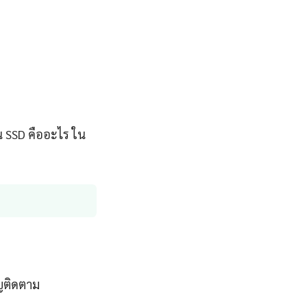
น SSD คืออะไร ใน
ญติดตาม