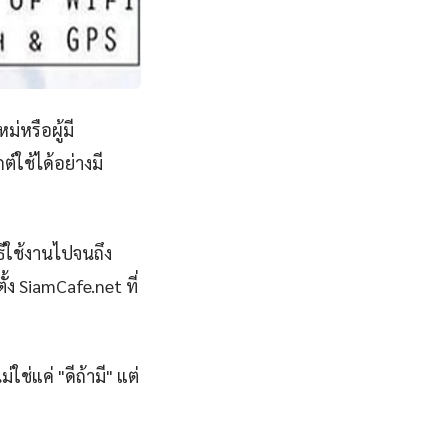
่หรือผู้มี
ใช้ได้อย่างมี
ีใช้งานไปจนถึง
้ง SiamCafe.net ที่
ใช่แค่ "ดีถ้ามี" แต่