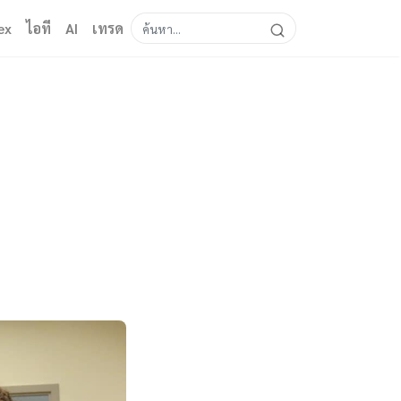
ex
ไอที
AI
เทรด