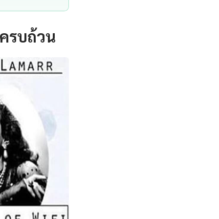
งครบถ้วน