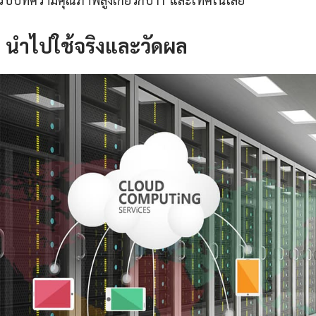
4: นำไปใช้จริงและวัดผล