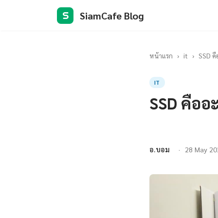
SiamCafe Blog
S
หน้าแรก
›
it
›
SSD คื
IT
SSD คืออะ
อ.บอม
28 May 20