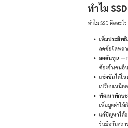
ทำไม SSD ค
ทำไม SSD คืออะไร ถ
เพิ่มประสิท
ลดข้อผิดพลาดใ
ลดต้นทุน
— ก
ต้องจ้างคนอื่
แข่งขันได้ใ
เปรียบเหนือค
พัฒนาทักษะแ
เพิ่มมูลค่าให้
แก้ปัญหาได้อ
รับมือกับสถาน