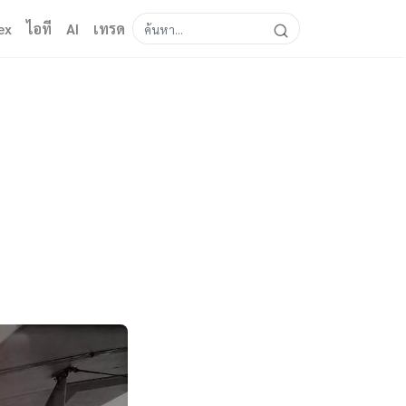
ex
ไอที
AI
เทรด