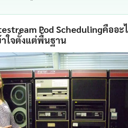
testream Pod Schedulingคืออะ
าใจตั้งแต่พื้นฐาน