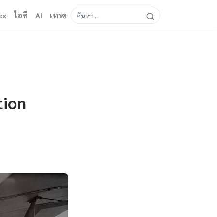
ex
ไอที
AI
เทรด
tion