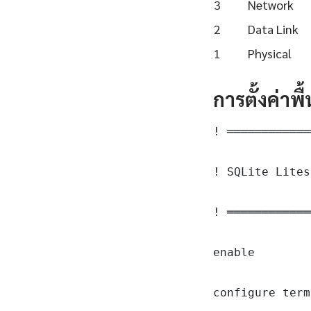
3
Network
2
Data Link
1
Physical
การตั้งค่าพ
! ════════════
! SQLite Lites
! ════════════
enable

configure term