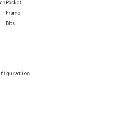
tch
Packet
Frame
Bits
figuration
