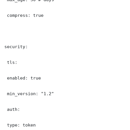
 compress: true

security:

 tls:

 enabled: true

 min_version: "1.2"

 auth:

 type: token
