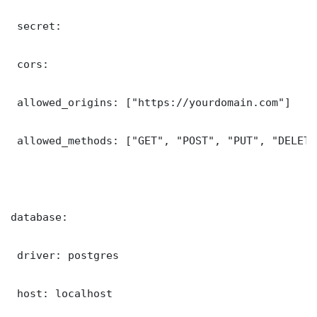
 secret: 

 cors:

 allowed_origins: ["https://yourdomain.com"]

 allowed_methods: ["GET", "POST", "PUT", "DELETE"
database:

 driver: postgres

 host: localhost
