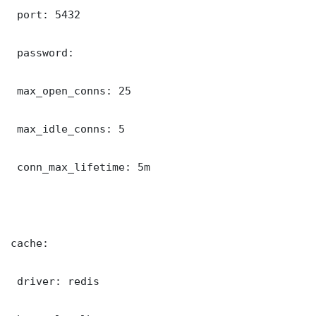
 port: 5432

 password: 

 max_open_conns: 25

 max_idle_conns: 5

 conn_max_lifetime: 5m

cache:

 driver: redis
