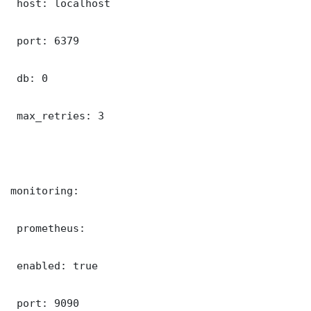
 host: localhost

 port: 6379

 db: 0

 max_retries: 3

monitoring:

 prometheus:

 enabled: true

 port: 9090
