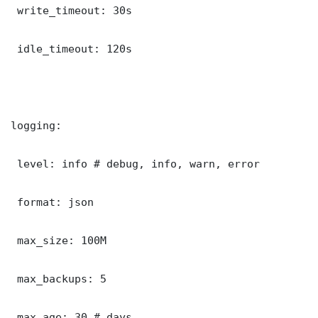
 write_timeout: 30s

 idle_timeout: 120s

logging:

 level: info # debug, info, warn, error

 format: json

 max_size: 100M

 max_backups: 5

 max_age: 30 # days
