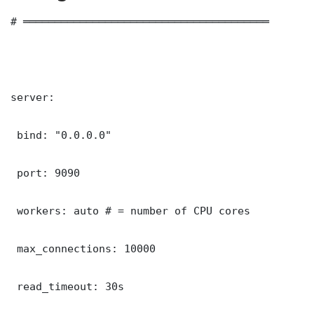
# ═══════════════════════════════════════

server:

 bind: "0.0.0.0"

 port: 9090

 workers: auto # = number of CPU cores

 max_connections: 10000

 read_timeout: 30s
