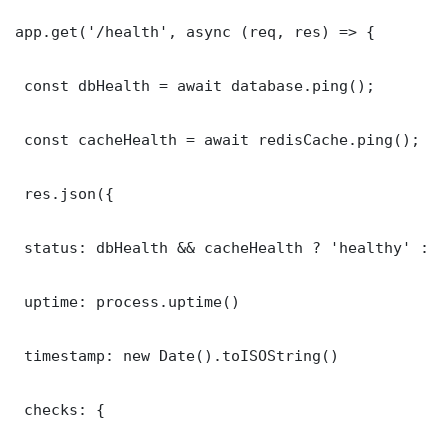
app.get('/health', async (req, res) => {

 const dbHealth = await database.ping();

 const cacheHealth = await redisCache.ping();

 res.json({

 status: dbHealth && cacheHealth ? 'healthy' : '
 uptime: process.uptime()

 timestamp: new Date().toISOString()

 checks: {
