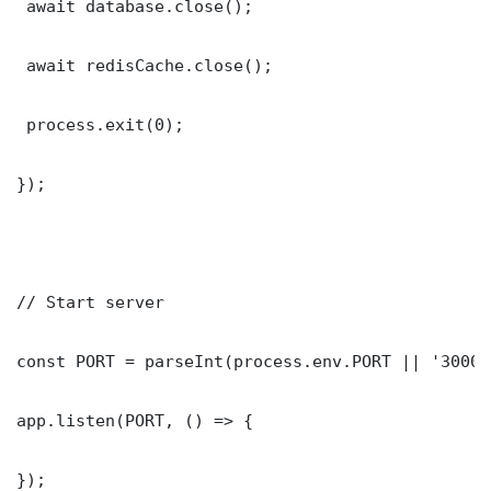
 await database.close();

 await redisCache.close();

 process.exit(0);

});

// Start server

const PORT = parseInt(process.env.PORT || '3000')
app.listen(PORT, () => {

});