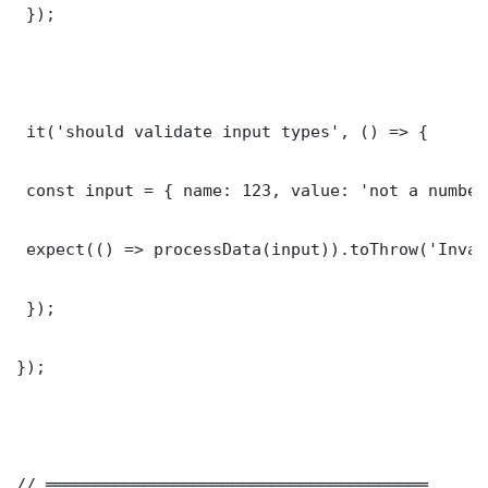
 });

 it('should validate input types', () => {

 const input = { name: 123, value: 'not a number'
 expect(() => processData(input)).toThrow('Inval
 });

});

// ═══════════════════════════════════════
