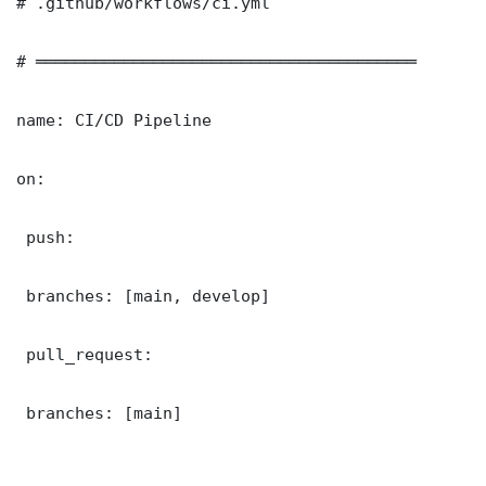
# .github/workflows/ci.yml

# ═══════════════════════════════════════

name: CI/CD Pipeline

on:

 push:

 branches: [main, develop]

 pull_request:

 branches: [main]
