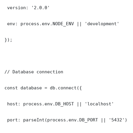
 version: '2.0.0'

 env: process.env.NODE_ENV || 'development'

});

// Database connection

const database = db.connect({

 host: process.env.DB_HOST || 'localhost'

 port: parseInt(process.env.DB_PORT || '5432')
