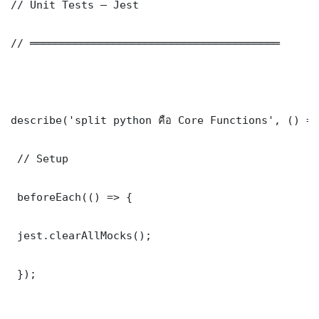
// Unit Tests — Jest

// ═══════════════════════════════════════

describe('split python คือ Core Functions', () =>
 // Setup

 beforeEach(() => {

 jest.clearAllMocks();

 });
