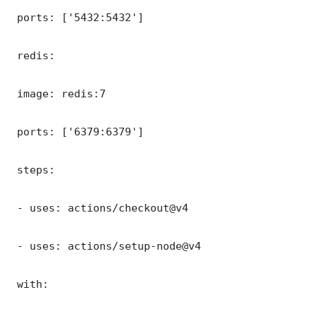
 ports: ['5432:5432']

 redis:

 image: redis:7

 ports: ['6379:6379']

 steps:

 - uses: actions/checkout@v4

 - uses: actions/setup-node@v4

 with:
