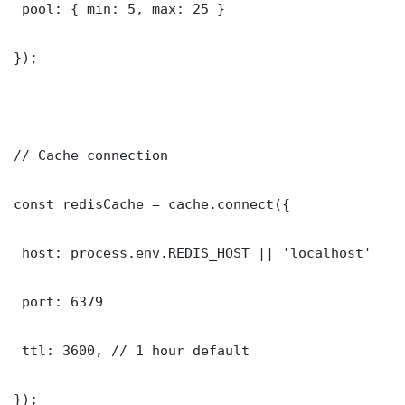
 pool: { min: 5, max: 25 }

});

// Cache connection

const redisCache = cache.connect({

 host: process.env.REDIS_HOST || 'localhost'

 port: 6379

 ttl: 3600, // 1 hour default

});
