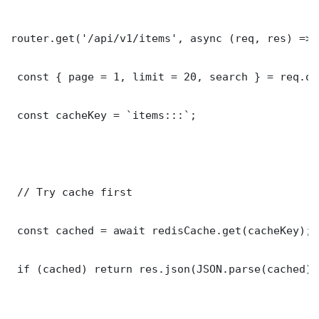
router.get('/api/v1/items', async (req, res) => {
 const { page = 1, limit = 20, search } = req.que
 const cacheKey = `items:::`;

 // Try cache first

 const cached = await redisCache.get(cacheKey);

 if (cached) return res.json(JSON.parse(cached));