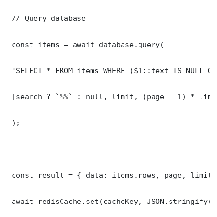
 // Query database

 const items = await database.query(

 'SELECT * FROM items WHERE ($1::text IS NULL OR
 [search ? `%%` : null, limit, (page - 1) * limit
 );

 const result = { data: items.rows, page, limit,
 await redisCache.set(cacheKey, JSON.stringify(r