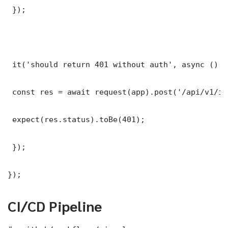
 });

 it('should return 401 without auth', async () =>
 const res = await request(app).post('/api/v1/it
 expect(res.status).toBe(401);

 });

});
CI/CD Pipeline