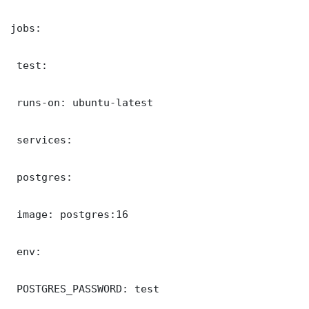
jobs:

 test:

 runs-on: ubuntu-latest

 services:

 postgres:

 image: postgres:16

 env:

 POSTGRES_PASSWORD: test
