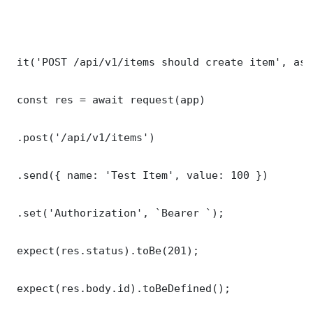
 it('POST /api/v1/items should create item', asy
 const res = await request(app)

 .post('/api/v1/items')

 .send({ name: 'Test Item', value: 100 })

 .set('Authorization', `Bearer `);

 expect(res.status).toBe(201);

 expect(res.body.id).toBeDefined();
