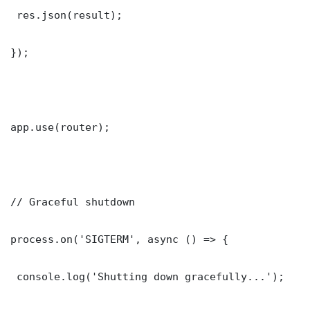
 res.json(result);

});

app.use(router);

// Graceful shutdown

process.on('SIGTERM', async () => {

 console.log('Shutting down gracefully...');
