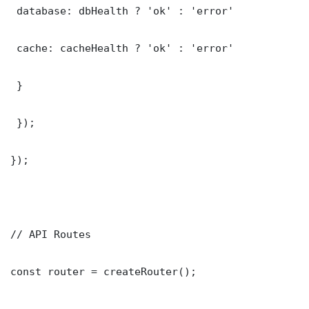
 database: dbHealth ? 'ok' : 'error'

 cache: cacheHealth ? 'ok' : 'error'

 }

 });

});

// API Routes

const router = createRouter();
