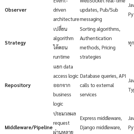
Event-
WebSocket real-time
Ja
Observer
driven
updates, Pub/Sub
Py
architecture
messaging
เปลี่ยน
Sorting algorithms,
algorithm
Authentication
Strategy
ทุ
ได้ตอน
methods, Pricing
runtime
strategies
แยก data
access logic
Database queries, API
Ja
Repository
ออกจาก
calls to external
Ty
business
services
logic
ประมวลผล
Express middleware,
Ja
request
Middleware/Pipeline
Django middleware,
Py
ผ่านหลาย