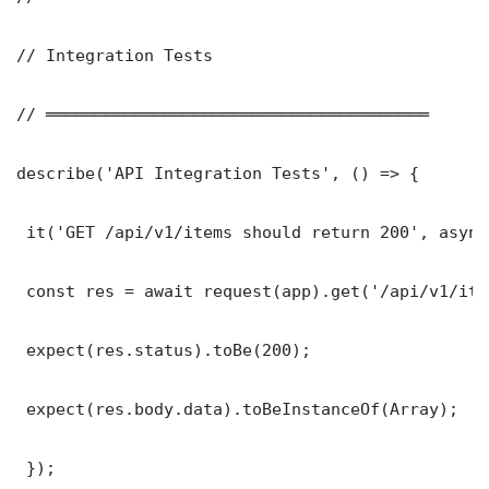
// Integration Tests

// ═══════════════════════════════════════

describe('API Integration Tests', () => {

 it('GET /api/v1/items should return 200', async
 const res = await request(app).get('/api/v1/item
 expect(res.status).toBe(200);

 expect(res.body.data).toBeInstanceOf(Array);

 });
