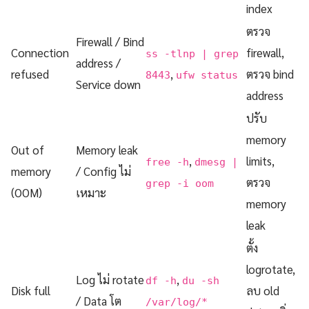
index
ตรวจ
Firewall / Bind
Connection
firewall,
ss -tlnp | grep
address /
refused
,
ตรวจ bind
8443
ufw status
Service down
address
ปรับ
memory
Out of
Memory leak
,
limits,
free -h
dmesg |
memory
/ Config ไม่
ตรวจ
grep -i oom
(OOM)
เหมาะ
memory
leak
ตั้ง
logrotate,
Log ไม่ rotate
,
df -h
du -sh
Disk full
ลบ old
/ Data โต
/var/log/*