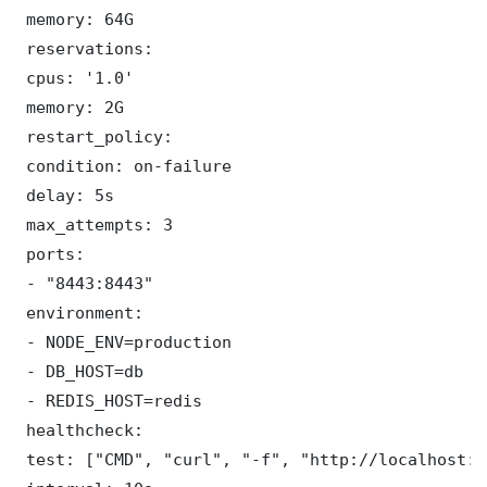
 memory: 64G

 reservations:

 cpus: '1.0'

 memory: 2G

 restart_policy:

 condition: on-failure

 delay: 5s

 max_attempts: 3

 ports:

 - "8443:8443"

 environment:

 - NODE_ENV=production

 - DB_HOST=db

 - REDIS_HOST=redis

 healthcheck:

 test: ["CMD", "curl", "-f", "http://localhost:8