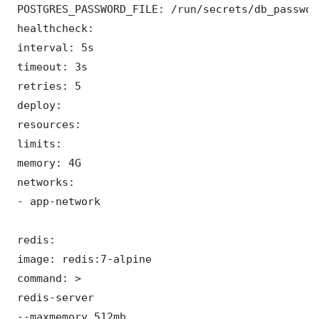
 POSTGRES_PASSWORD_FILE: /run/secrets/db_password
 healthcheck:

 interval: 5s

 timeout: 3s

 retries: 5

 deploy:

 resources:

 limits:

 memory: 4G

 networks:

 - app-network

 redis:

 image: redis:7-alpine

 command: >

 redis-server

 --maxmemory 512mb
