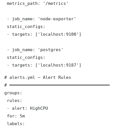
 metrics_path: '/metrics'

 - job_name: 'node-exporter'

 static_configs:

 - targets: ['localhost:9100']

 - job_name: 'postgres'

 static_configs:

 - targets: ['localhost:9187']
# alerts.yml — Alert Rules

# ═══════════════════════════════════════

groups:

 rules:

 - alert: HighCPU

 for: 5m

 labels:
