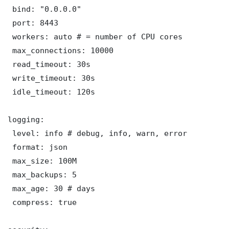
 bind: "0.0.0.0"

 port: 8443

 workers: auto # = number of CPU cores

 max_connections: 10000

 read_timeout: 30s

 write_timeout: 30s

 idle_timeout: 120s

logging:

 level: info # debug, info, warn, error

 format: json

 max_size: 100M

 max_backups: 5

 max_age: 30 # days

 compress: true
