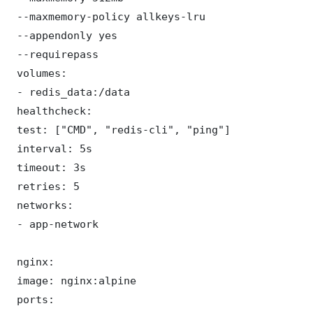
 --maxmemory-policy allkeys-lru

 --appendonly yes

 --requirepass 

 volumes:

 - redis_data:/data

 healthcheck:

 test: ["CMD", "redis-cli", "ping"]

 interval: 5s

 timeout: 3s

 retries: 5

 networks:

 - app-network

 nginx:

 image: nginx:alpine

 ports:
