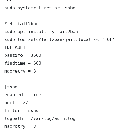
sudo systemctl restart sshd

# 4. fail2ban

sudo apt install -y fail2ban

sudo tee /etc/fail2ban/jail.local << 'EOF'

[DEFAULT]

bantime = 3600

findtime = 600

maxretry = 3

[sshd]

enabled = true

port = 22

filter = sshd

logpath = /var/log/auth.log

maxretry = 3
