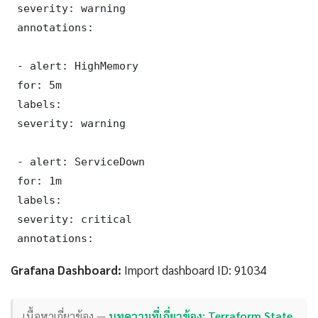
 severity: warning

 annotations:

 - alert: HighMemory

 for: 5m

 labels:

 severity: warning

 - alert: ServiceDown

 for: 1m

 labels:

 severity: critical

 annotations:
Grafana Dashboard:
Import dashboard ID: 91034
เนื้อหาเกี่ยวข้อง —
บทความที่เกี่ยวข้อง: Terraform State