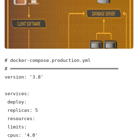
# docker-compose.production.yml

# ═══════════════════════════════════════

version: '3.8'

services:

 deploy:

 replicas: 5

 resources:

 limits:

 cpus: '4.0'
