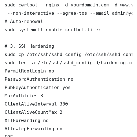
sudo certbot --nginx -d yourdomain.com -d www.yo
 --non-interactive --agree-tos --email admin@you
# Auto-renewal

sudo systemctl enable certbot.timer

# 3. SSH Hardening

sudo cp /etc/ssh/sshd_config /etc/ssh/sshd_config
sudo tee -a /etc/ssh/sshd_config.d/hardening.con
PermitRootLogin no

PasswordAuthentication no

PubkeyAuthentication yes

MaxAuthTries 3

ClientAliveInterval 300

ClientAliveCountMax 2

X11Forwarding no

AllowTcpForwarding no

EOF
