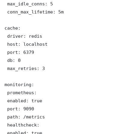
 max_idle_conns: 5

 conn_max_lifetime: 5m

cache:

 driver: redis

 host: localhost

 port: 6379

 db: 0

 max_retries: 3

monitoring:

 prometheus:

 enabled: true

 port: 9090

 path: /metrics

 healthcheck:

 enabled: true
