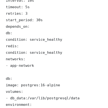
 interval: 10s

 timeout: 5s

 retries: 3

 start_period: 30s

 depends_on:

 db:

 condition: service_healthy

 redis:

 condition: service_healthy

 networks:

 - app-network

 db:

 image: postgres:16-alpine

 volumes:

 - db_data:/var/lib/postgresql/data

 environment:
