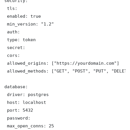
security:

 tls:

 enabled: true

 min_version: "1.2"

 auth:

 type: token

 secret: 

 cors:

 allowed_origins: ["https://yourdomain.com"]

 allowed_methods: ["GET", "POST", "PUT", "DELETE"
database:

 driver: postgres

 host: localhost

 port: 5432

 password: 

 max_open_conns: 25
