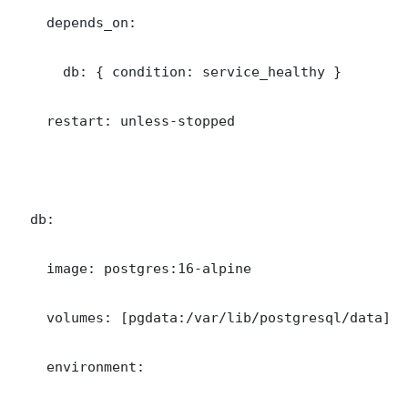
    depends_on:

      db: { condition: service_healthy }

    restart: unless-stopped

  db:

    image: postgres:16-alpine

    volumes: [pgdata:/var/lib/postgresql/data]

    environment:
