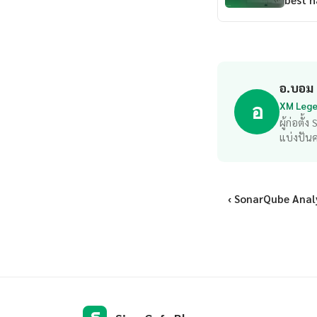
best 
อ.บอม
XM Legen
อ
ผู้ก่อตั
แบ่งปัน
‹ SonarQube Anal