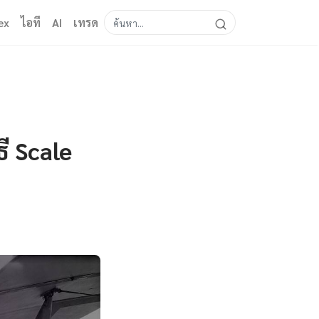
ex
ไอที
AI
เทรด
ี Scale