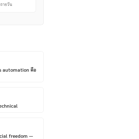
รายวัน
s automation คือ
echnical
ncial freedom —