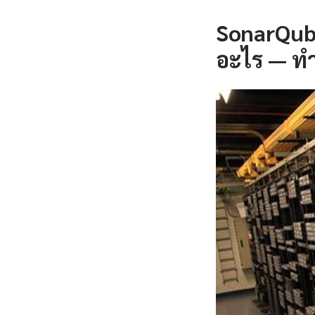
SonarQube
อะไร — ท