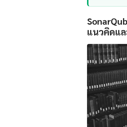
SonarQube
แนวคิดแล