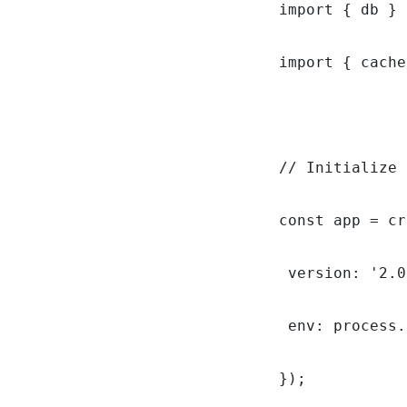
import { db } 
import { cache
// Initialize 
const app = cr
 version: '2.0
 env: process.
});
