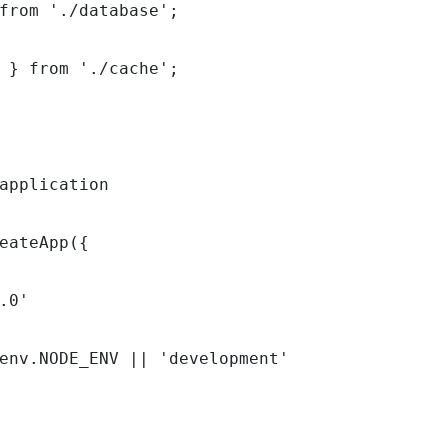
from './database';

 } from './cache';

application

eateApp({

.0'

env.NODE_ENV || 'development'
