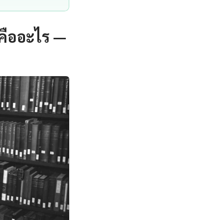
คืออะไร —