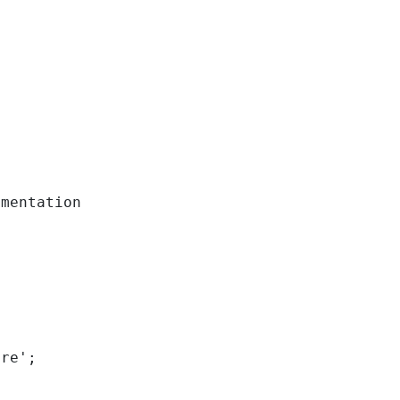
mentation

re';
