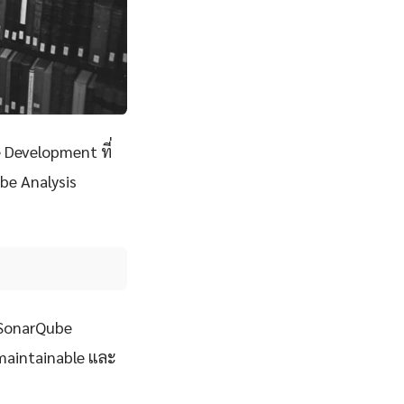
 Development ที่
be Analysis
จ SonarQube
, maintainable และ