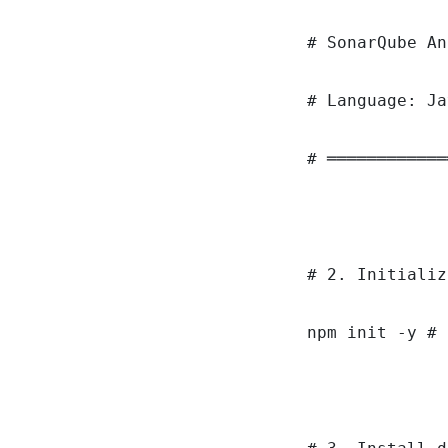
# SonarQube An
# Language: Ja
# ════════════
# 2. Initializ
npm init -y # 