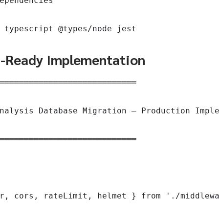
ependencies

 typescript @types/node jest
n-Ready Implementation
════════════════════════════

nalysis Database Migration — Production Imple
════════════════════════════

r, cors, rateLimit, helmet } from './middlewa