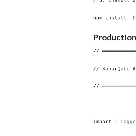
# 3. Install d
npm install -D
Productio
// ═══════════
// SonarQube A
// ═══════════
import { logge