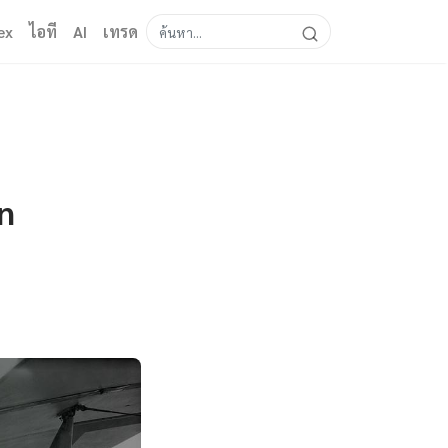
ex
ไอที
AI
เทรด
n