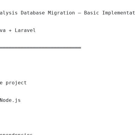
alysis Database Migration — Basic Implementat
va + Laravel

═══════════════════════════

e project

Node.js
