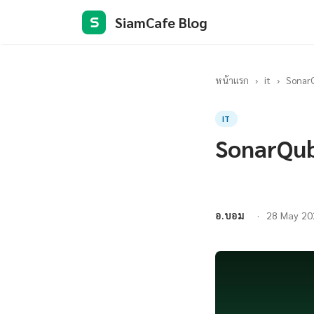
SiamCafe Blog
S
หน้าแรก
›
it
›
SonarQ
IT
SonarQub
อ.บอม
28 May 20