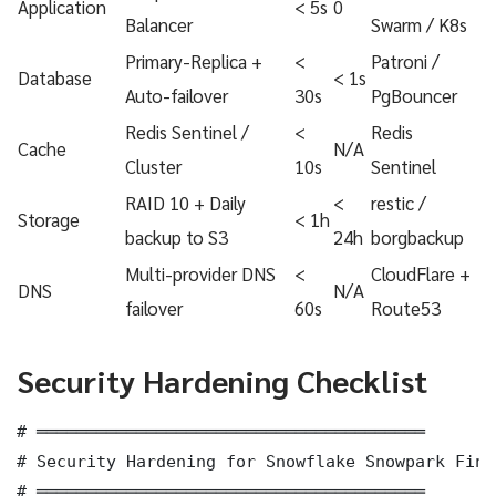
Application
< 5s
0
Balancer
Swarm / K8s
Primary-Replica +
<
Patroni /
Database
< 1s
Auto-failover
30s
PgBouncer
Redis Sentinel /
<
Redis
Cache
N/A
Cluster
10s
Sentinel
RAID 10 + Daily
<
restic /
Storage
< 1h
backup to S3
24h
borgbackup
Multi-provider DNS
<
CloudFlare +
DNS
N/A
failover
60s
Route53
Security Hardening Checklist
# ═══════════════════════════════════════

# Security Hardening for Snowflake Snowpark FinO
# ═══════════════════════════════════════
