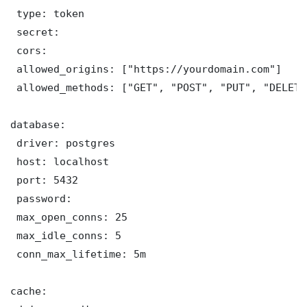
 type: token

 secret: 

 cors:

 allowed_origins: ["https://yourdomain.com"]

 allowed_methods: ["GET", "POST", "PUT", "DELETE"
database:

 driver: postgres

 host: localhost

 port: 5432

 password: 

 max_open_conns: 25

 max_idle_conns: 5

 conn_max_lifetime: 5m

cache:
