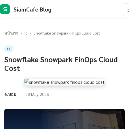
SiamCafe Blog
S
หน้าแรก
›
it
›
Snowflake Snowpark FinOps Cloud Cost
IT
Snowflake Snowpark FinOps Cloud
Cost
อ.บอม
28 May 2026