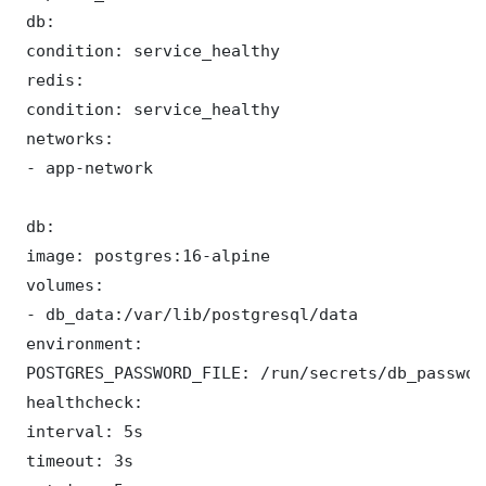
 db:

 condition: service_healthy

 redis:

 condition: service_healthy

 networks:

 - app-network

 db:

 image: postgres:16-alpine

 volumes:

 - db_data:/var/lib/postgresql/data

 environment:

 POSTGRES_PASSWORD_FILE: /run/secrets/db_password
 healthcheck:

 interval: 5s

 timeout: 3s
