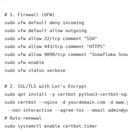
# 1. Firewall (UFW)

sudo ufw default deny incoming

sudo ufw default allow outgoing

sudo ufw allow 22/tcp comment "SSH"

sudo ufw allow 443/tcp comment "HTTPS"

sudo ufw allow 9090/tcp comment "Snowflake Snowp
sudo ufw enable

sudo ufw status verbose

# 2. SSL/TLS with Let's Encrypt

sudo apt install -y certbot python3-certbot-nginx
sudo certbot --nginx -d yourdomain.com -d www.yo
 --non-interactive --agree-tos --email admin@you
# Auto-renewal

sudo systemctl enable certbot.timer
