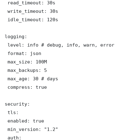
 read_timeout: 30s

 write_timeout: 30s

 idle_timeout: 120s

logging:

 level: info # debug, info, warn, error

 format: json

 max_size: 100M

 max_backups: 5

 max_age: 30 # days

 compress: true

security:

 tls:

 enabled: true

 min_version: "1.2"

 auth:
