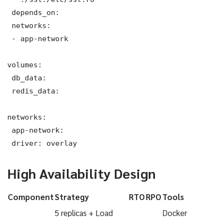
 depends_on:

 networks:

 - app-network

volumes:

 db_data:

 redis_data:

networks:

 app-network:

 driver: overlay
High Availability Design
Component
Strategy
RTO
RPO
Tools
5 replicas + Load
Docker