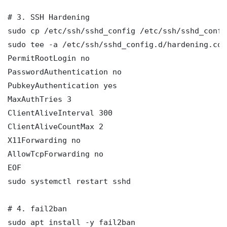
# 3. SSH Hardening

sudo cp /etc/ssh/sshd_config /etc/ssh/sshd_config
sudo tee -a /etc/ssh/sshd_config.d/hardening.con
PermitRootLogin no

PasswordAuthentication no

PubkeyAuthentication yes

MaxAuthTries 3

ClientAliveInterval 300

ClientAliveCountMax 2

X11Forwarding no

AllowTcpForwarding no

EOF

sudo systemctl restart sshd

# 4. fail2ban

sudo apt install -y fail2ban
