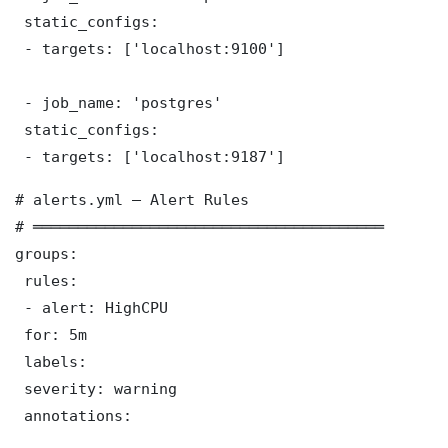
 static_configs:

 - targets: ['localhost:9100']

 - job_name: 'postgres'

 static_configs:

 - targets: ['localhost:9187']
# alerts.yml — Alert Rules

# ═══════════════════════════════════════

groups:

 rules:

 - alert: HighCPU

 for: 5m

 labels:

 severity: warning

 annotations:
