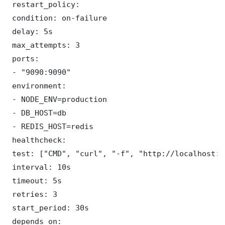
 restart_policy:

 condition: on-failure

 delay: 5s

 max_attempts: 3

 ports:

 - "9090:9090"

 environment:

 - NODE_ENV=production

 - DB_HOST=db

 - REDIS_HOST=redis

 healthcheck:

 test: ["CMD", "curl", "-f", "http://localhost:9
 interval: 10s

 timeout: 5s

 retries: 3

 start_period: 30s

 depends_on:
