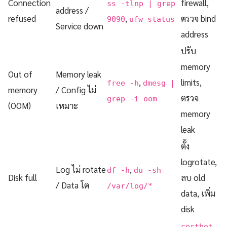
Connection
firewall,
ss -tlnp | grep
address /
refused
,
ตรวจ bind
9090
ufw status
Service down
address
ปรับ
memory
Out of
Memory leak
,
limits,
free -h
dmesg |
memory
/ Config ไม่
ตรวจ
grep -i oom
(OOM)
เหมาะ
memory
leak
ตั้ง
logrotate,
Log ไม่ rotate
,
df -h
du -sh
Disk full
ลบ old
/ Data โต
/var/log/*
data, เพิ่ม
disk
certbot