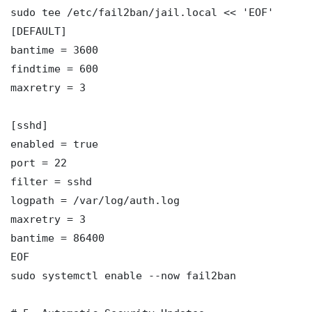
sudo tee /etc/fail2ban/jail.local << 'EOF'

[DEFAULT]

bantime = 3600

findtime = 600

maxretry = 3

[sshd]

enabled = true

port = 22

filter = sshd

logpath = /var/log/auth.log

maxretry = 3

bantime = 86400

EOF

sudo systemctl enable --now fail2ban
