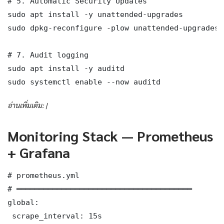
# 5. Automatic Security Updates

sudo apt install -y unattended-upgrades

sudo dpkg-reconfigure -plow unattended-upgrades

# 7. Audit logging

sudo apt install -y auditd

sudo systemctl enable --now auditd
อ่านเพิ่มเติม: |
Monitoring Stack — Prometheus
+ Grafana
# prometheus.yml

# ═══════════════════════════════════════

global:

 scrape_interval: 15s
