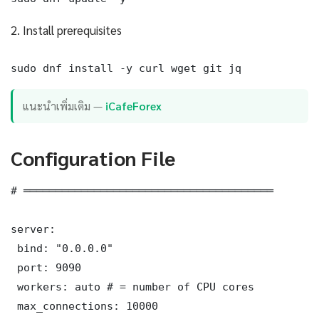
2. Install prerequisites
sudo dnf install -y curl wget git jq
แนะนำเพิ่มเติม —
iCafeForex
Configuration File
# ═══════════════════════════════════════

server:

 bind: "0.0.0.0"

 port: 9090

 workers: auto # = number of CPU cores

 max_connections: 10000
