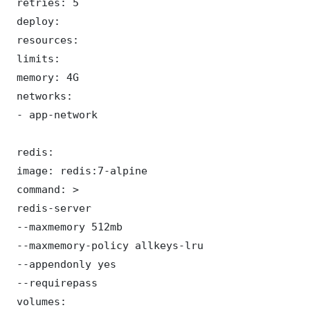
 retries: 5

 deploy:

 resources:

 limits:

 memory: 4G

 networks:

 - app-network

 redis:

 image: redis:7-alpine

 command: >

 redis-server

 --maxmemory 512mb

 --maxmemory-policy allkeys-lru

 --appendonly yes

 --requirepass 

 volumes:
