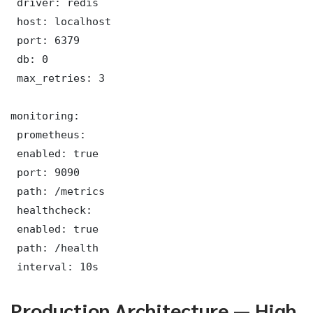
 driver: redis

 host: localhost

 port: 6379

 db: 0

 max_retries: 3

monitoring:

 prometheus:

 enabled: true

 port: 9090

 path: /metrics

 healthcheck:

 enabled: true

 path: /health

 interval: 10s
Production Architecture — High