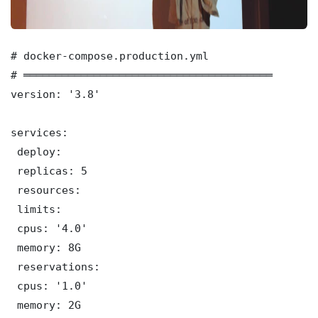
# docker-compose.production.yml

# ═══════════════════════════════════════

version: '3.8'

services:

 deploy:

 replicas: 5

 resources:

 limits:

 cpus: '4.0'

 memory: 8G

 reservations:

 cpus: '1.0'

 memory: 2G
