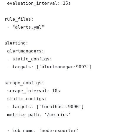
 evaluation_interval: 15s

rule_files:

 - "alerts.yml"

alerting:

 alertmanagers:

 - static_configs:

 - targets: ['alertmanager:9093']

scrape_configs:

 scrape_interval: 10s

 static_configs:

 - targets: ['localhost:9090']

 metrics_path: '/metrics'

 - job_name: 'node-exporter'
