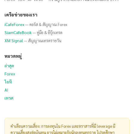
เครือข่ายของเรา
iCafeForex
— คอร์ส & สัญญาณ Forex
SiamCafeBook
— คู่มือ & อีบุ๊กเทรด
XM Signal
— สัญญาณเทรดรายวัน
หมวดหมู่
ล่าสุด
Forex
ไอที
AI
เทรด
คำเตือนความเสี่ยง: การลงทุนใน Forex และตราสารที่มี leverage มี
ความเสี่ยงสูงต่อเงินทุน อาจไม่เหมาะกับนักลงทุนทุกราย โปรดศึกษา