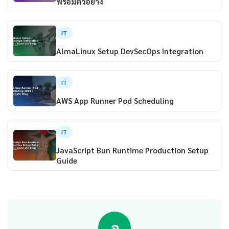
พร้อมตัวอย่าง
IT
AlmaLinux Setup DevSecOps Integration
IT
AWS App Runner Pod Scheduling
IT
JavaScript Bun Runtime Production Setup
Guide
อ