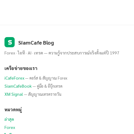
S
SiamCafe Blog
Forex · ไอที · AI · เทรด — ความรู้จากประสบการณ์จริงตั้งแต่ปี 1997
เครือข่ายของเรา
iCafeForex
— คอร์ส & สัญญาณ Forex
SiamCafeBook
— คู่มือ & อีบุ๊กเทรด
XM Signal
— สัญญาณเทรดรายวัน
หมวดหมู่
ล่าสุด
Forex