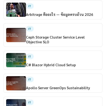
IT
Arbitrage คืออะไร — ข้อมูลครบถ้วน 2026
IT
Ceph Storage Cluster Service Level
Objective SLO
IT
C# Blazor Hybrid Cloud Setup
IT
Apollo Server GreenOps Sustainability
IT