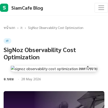
SiamCafe Blog
S
หน้าแรก
›
it
›
SigNoz Observability Cost Optimization
IT
SigNoz Observability Cost
Optimization
อ.บอม
28 May 2026