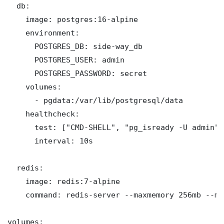
  db:

    image: postgres:16-alpine

    environment:

      POSTGRES_DB: side-way_db

      POSTGRES_USER: admin

      POSTGRES_PASSWORD: secret

    volumes:

      - pgdata:/var/lib/postgresql/data

    healthcheck:

      test: ["CMD-SHELL", "pg_isready -U admin"]

      interval: 10s

  redis:

    image: redis:7-alpine

    command: redis-server --maxmemory 256mb --ma
volumes:
