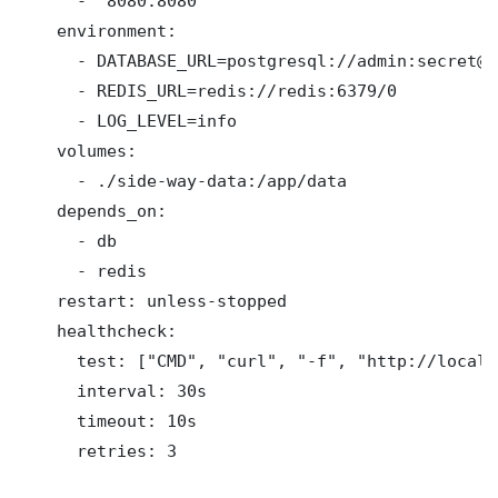
      - "8080:8080"

    environment:

      - DATABASE_URL=postgresql://admin:secret@d
      - REDIS_URL=redis://redis:6379/0

      - LOG_LEVEL=info

    volumes:

      - ./side-way-data:/app/data

    depends_on:

      - db

      - redis

    restart: unless-stopped

    healthcheck:

      test: ["CMD", "curl", "-f", "http://localh
      interval: 30s

      timeout: 10s

      retries: 3
