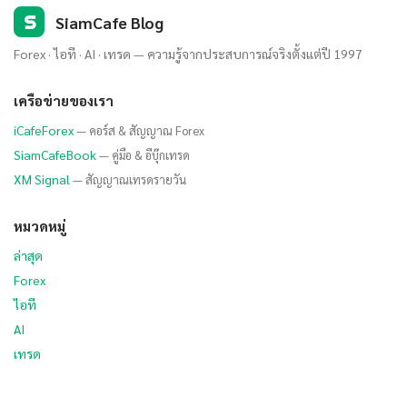
S
SiamCafe Blog
Forex · ไอที · AI · เทรด — ความรู้จากประสบการณ์จริงตั้งแต่ปี 1997
เครือข่ายของเรา
iCafeForex
— คอร์ส & สัญญาณ Forex
SiamCafeBook
— คู่มือ & อีบุ๊กเทรด
XM Signal
— สัญญาณเทรดรายวัน
หมวดหมู่
ล่าสุด
Forex
ไอที
AI
เทรด