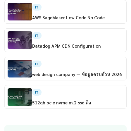
IT
AWS SageMaker Low Code No Code
IT
Datadog APM CDN Configuration
IT
web design company — ข้อมูลครบถ้วน 2026
IT
512gb pcie nvme m.2 ssd คือ