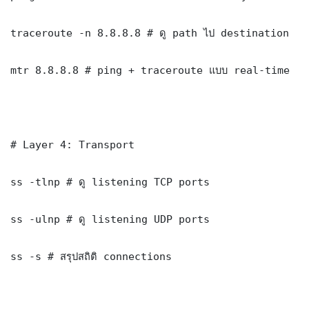
traceroute -n 8.8.8.8 # ดู path ไป destination

mtr 8.8.8.8 # ping + traceroute แบบ real-time

# Layer 4: Transport

ss -tlnp # ดู listening TCP ports

ss -ulnp # ดู listening UDP ports

ss -s # สรุปสถิติ connections
