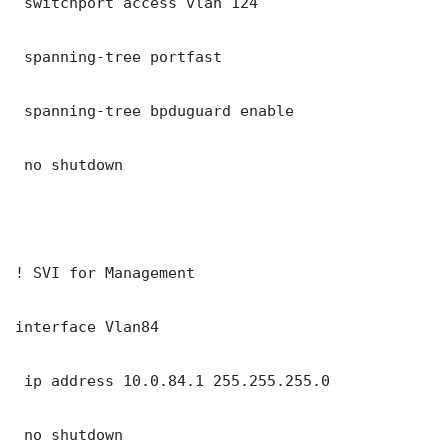
 switchport access vlan 124

 spanning-tree portfast

 spanning-tree bpduguard enable

 no shutdown

! SVI for Management

interface Vlan84

 ip address 10.0.84.1 255.255.255.0

 no shutdown
