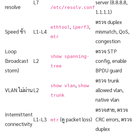
L7
server (8.8.8.8,
resolve
/etc/resolv.conf
1.1.1.1)
ตรวจ duplex
,
,
ethtool
iperf3
Speed ช้า
L1-L4
mismatch, QoS,
mtr
congestion
Loop
ตรวจ STP
show spanning-
(broadcast
L2
config, enable
tree
storm)
BPDU guard
ตรวจ trunk
,
show vlan
show
VLAN ไม่ผ่าน
L2
allowed vlan,
trunk
native vlan
ตรวจสาย, ตรวจ
Intermittent
L1-L3
(ดู packet loss)
CRC errors, ตรวจ
mtr
connectivity
duplex