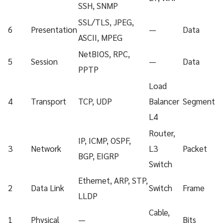
SSH, SNMP
SSL/TLS, JPEG,
6
Presentation
—
Data
ASCII, MPEG
NetBIOS, RPC,
5
Session
—
Data
PPTP
Load
4
Transport
TCP, UDP
Balancer
Segment
L4
Router,
IP, ICMP, OSPF,
3
Network
L3
Packet
BGP, EIGRP
Switch
Ethernet, ARP, STP,
2
Data Link
Switch
Frame
LLDP
Cable,
1
Physical
—
Bits