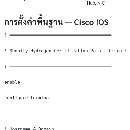
Hub, NIC
การตั้งค่าพื้นฐาน — Cisco IOS
! ═══════════════════════════════════════

! Shopify Hydrogen Certification Path — Cisco Sw
! ═══════════════════════════════════════

enable

configure terminal

! Hostname & Domain
