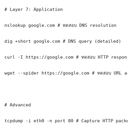
# Layer 7: Application

nslookup google.com # ทดสอบ DNS resolution

dig +short google.com # DNS query (detailed)

curl -I https://google.com # ทดสอบ HTTP response
wget --spider https://google.com # ทดสอบ URL acc
# Advanced

tcpdump -i eth0 -n port 80 # Capture HTTP packets