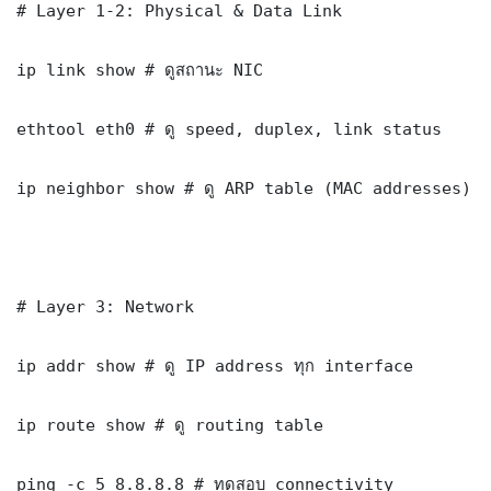
# Layer 1-2: Physical & Data Link

ip link show # ดูสถานะ NIC

ethtool eth0 # ดู speed, duplex, link status

ip neighbor show # ดู ARP table (MAC addresses)

# Layer 3: Network

ip addr show # ดู IP address ทุก interface

ip route show # ดู routing table

ping -c 5 8.8.8.8 # ทดสอบ connectivity
