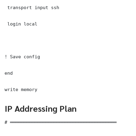
 transport input ssh

 login local

! Save config

end

write memory
IP Addressing Plan
# ═══════════════════════════════════════
