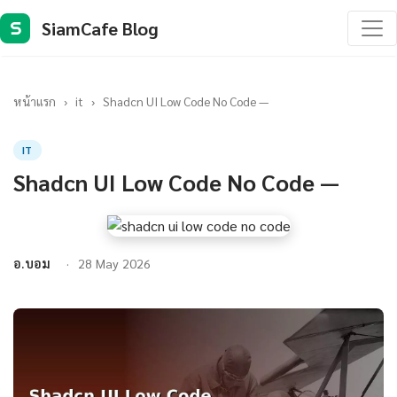
SiamCafe Blog
S
หน้าแรก
›
it
›
Shadcn UI Low Code No Code —
IT
Shadcn UI Low Code No Code —
อ.บอม
28 May 2026