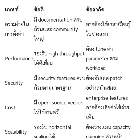
เกณฑ์
ข้อดี
ข้อจำกัด
มี documentation ครบ
ความง่ายใน
อาจต้องใช้เวลาเรียนรู้
ถ้วนและ community
การตั้งค่า
ในช่วงแรก
ใหญ่
ต้อง tune ค่า
รองรับ high throughput
Performance
parameter ตาม
ได้ดีเยี่ยม
workload
มี security features ครบ
ต้องอัปเดต patch
Security
ถ้วนตามมาตรฐาน
อย่างสม่ำเสมอ
enterprise features
มี open-source version
Cost
อาจต้องเสียค่าใช้จ่าย
ให้ใช้งานฟรี
เพิ่ม
รองรับ horizontal
ต้องวางแผน capacity
Scalability
scaling ได้
planning ล่วงหน้า