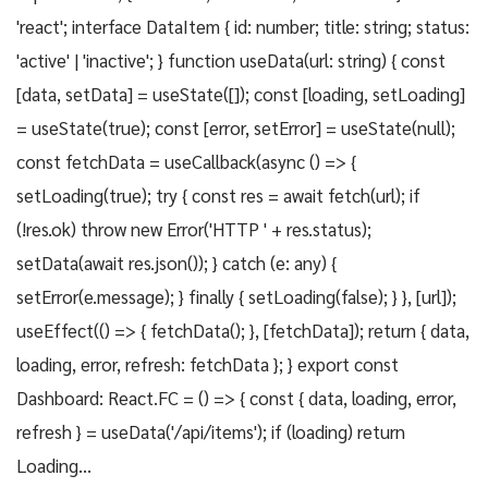
'react'; interface DataItem { id: number; title: string; status:
'active' | 'inactive'; } function useData(url: string) { const
[data, setData] = useState([]); const [loading, setLoading]
= useState(true); const [error, setError] = useState(null);
const fetchData = useCallback(async () => {
setLoading(true); try { const res = await fetch(url); if
(!res.ok) throw new Error('HTTP ' + res.status);
setData(await res.json()); } catch (e: any) {
setError(e.message); } finally { setLoading(false); } }, [url]);
useEffect(() => { fetchData(); }, [fetchData]); return { data,
loading, error, refresh: fetchData }; } export const
Dashboard: React.FC = () => { const { data, loading, error,
refresh } = useData('/api/items'); if (loading) return
Loading...