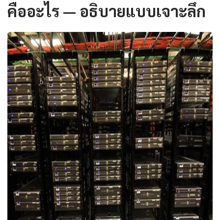
คืออะไร — อธิบายแบบเจาะลึก