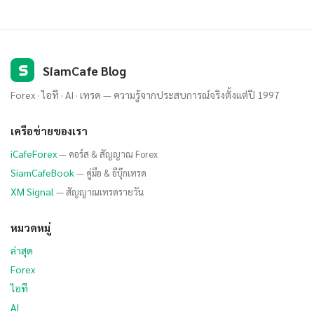
S
SiamCafe Blog
Forex · ไอที · AI · เทรด — ความรู้จากประสบการณ์จริงตั้งแต่ปี 1997
เครือข่ายของเรา
iCafeForex
— คอร์ส & สัญญาณ Forex
SiamCafeBook
— คู่มือ & อีบุ๊กเทรด
XM Signal
— สัญญาณเทรดรายวัน
หมวดหมู่
ล่าสุด
Forex
ไอที
AI