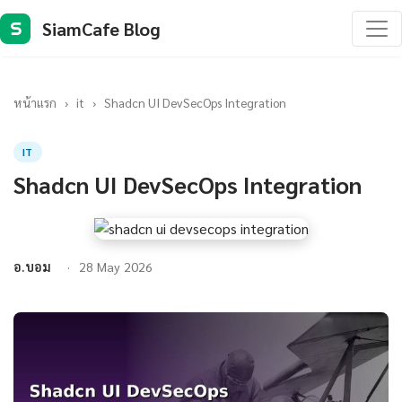
SiamCafe Blog
S
หน้าแรก
›
it
›
Shadcn UI DevSecOps Integration
IT
Shadcn UI DevSecOps Integration
อ.บอม
28 May 2026