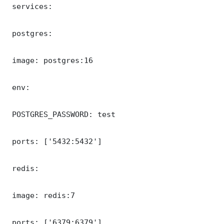
 services:

 postgres:

 image: postgres:16

 env:

 POSTGRES_PASSWORD: test

 ports: ['5432:5432']

 redis:

 image: redis:7

 ports: ['6379:6379']
