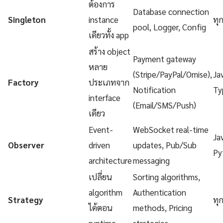
ต้องการ
Database connection
Singleton
instance
ทุ
pool, Logger, Config
เดียวทั้ง app
สร้าง object
Payment gateway
หลาย
(Stripe/PayPal/Omise),
Ja
Factory
ประเภทจาก
Notification
Ty
interface
(Email/SMS/Push)
เดียว
Event-
WebSocket real-time
Ja
Observer
driven
updates, Pub/Sub
Py
architecture
messaging
เปลี่ยน
Sorting algorithms,
algorithm
Authentication
Strategy
ทุ
ได้ตอน
methods, Pricing
runtime
strategies