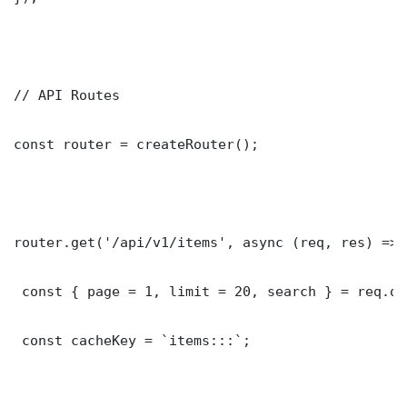
// API Routes

const router = createRouter();

router.get('/api/v1/items', async (req, res) => {
 const { page = 1, limit = 20, search } = req.que
 const cacheKey = `items:::`;
