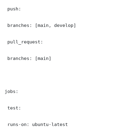
 push:

 branches: [main, develop]

 pull_request:

 branches: [main]

jobs:

 test:

 runs-on: ubuntu-latest
