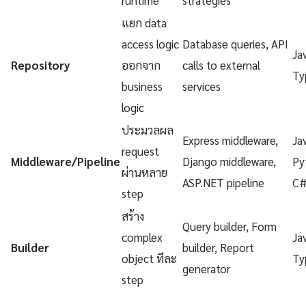
แยก data
access logic
Database queries, API
Ja
Repository
ออกจาก
calls to external
Ty
business
services
logic
ประมวลผล
Express middleware,
Ja
request
Middleware/Pipeline
Django middleware,
Py
ผ่านหลาย
ASP.NET pipeline
C
step
สร้าง
Query builder, Form
complex
Ja
Builder
builder, Report
object ทีละ
Ty
generator
step