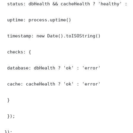
 status: dbHealth && cacheHealth ? 'healthy' : '
 uptime: process.uptime()

 timestamp: new Date().toISOString()

 checks: {

 database: dbHealth ? 'ok' : 'error'

 cache: cacheHealth ? 'ok' : 'error'

 }

 });

});
