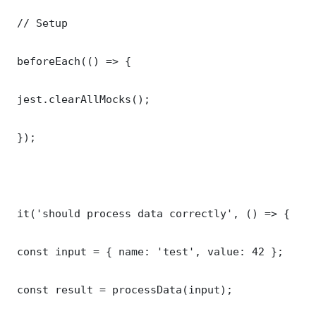
 // Setup

 beforeEach(() => {

 jest.clearAllMocks();

 });

 it('should process data correctly', () => {

 const input = { name: 'test', value: 42 };

 const result = processData(input);
