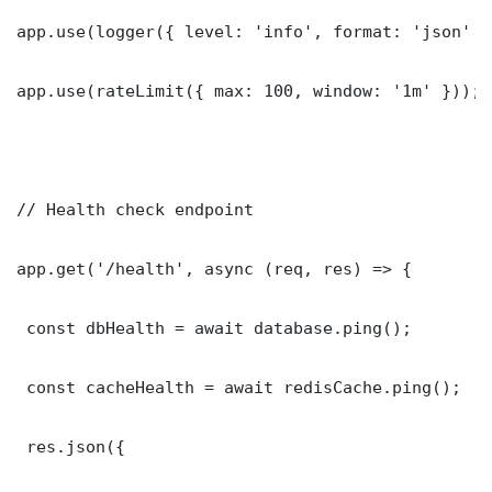
app.use(logger({ level: 'info', format: 'json' })
app.use(rateLimit({ max: 100, window: '1m' }));

// Health check endpoint

app.get('/health', async (req, res) => {

 const dbHealth = await database.ping();

 const cacheHealth = await redisCache.ping();

 res.json({
