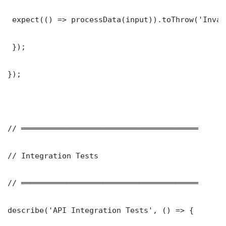
 expect(() => processData(input)).toThrow('Inval
 });

});

// ═══════════════════════════════════════

// Integration Tests

// ═══════════════════════════════════════

describe('API Integration Tests', () => {
