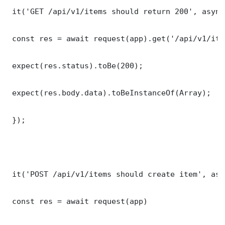
 it('GET /api/v1/items should return 200', async
 const res = await request(app).get('/api/v1/item
 expect(res.status).toBe(200);

 expect(res.body.data).toBeInstanceOf(Array);

 });

 it('POST /api/v1/items should create item', asy
 const res = await request(app)
