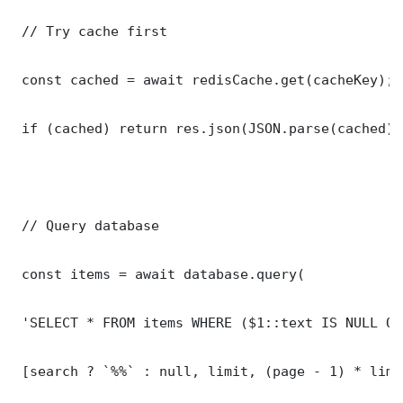
 // Try cache first

 const cached = await redisCache.get(cacheKey);

 if (cached) return res.json(JSON.parse(cached));
 // Query database

 const items = await database.query(

 'SELECT * FROM items WHERE ($1::text IS NULL OR
 [search ? `%%` : null, limit, (page - 1) * limit