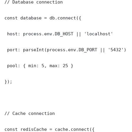
// Database connection

const database = db.connect({

 host: process.env.DB_HOST || 'localhost'

 port: parseInt(process.env.DB_PORT || '5432')

 pool: { min: 5, max: 25 }

});

// Cache connection

const redisCache = cache.connect({
