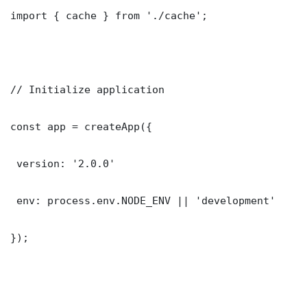
import { cache } from './cache';

// Initialize application

const app = createApp({

 version: '2.0.0'

 env: process.env.NODE_ENV || 'development'

});
