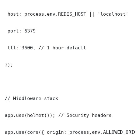
 host: process.env.REDIS_HOST || 'localhost'

 port: 6379

 ttl: 3600, // 1 hour default

});

// Middleware stack

app.use(helmet()); // Security headers

app.use(cors({ origin: process.env.ALLOWED_ORIGI