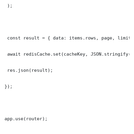
 );

 const result = { data: items.rows, page, limit,
 await redisCache.set(cacheKey, JSON.stringify(r
 res.json(result);

});

app.use(router);
