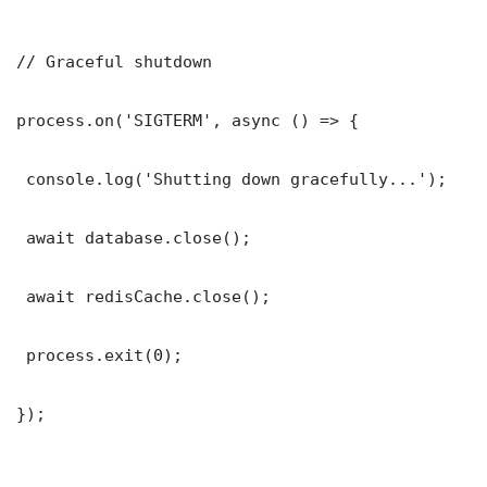
// Graceful shutdown

process.on('SIGTERM', async () => {

 console.log('Shutting down gracefully...');

 await database.close();

 await redisCache.close();

 process.exit(0);

});
