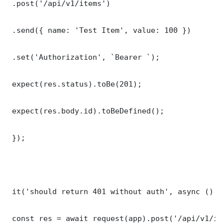
 .post('/api/v1/items')

 .send({ name: 'Test Item', value: 100 })

 .set('Authorization', `Bearer `);

 expect(res.status).toBe(201);

 expect(res.body.id).toBeDefined();

 });

 it('should return 401 without auth', async () =>
 const res = await request(app).post('/api/v1/it