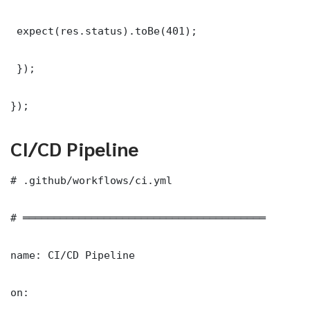
 expect(res.status).toBe(401);

 });

});
CI/CD Pipeline
# .github/workflows/ci.yml

# ═══════════════════════════════════════

name: CI/CD Pipeline

on:
