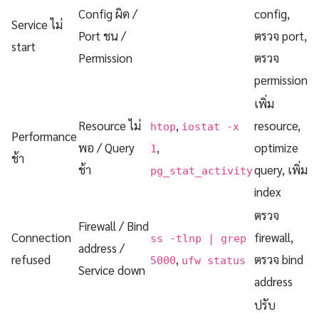
Config ผิด /
config,
Service ไม่
Port ชน /
ตรวจ port,
start
Permission
ตรวจ
permission
เพิ่ม
Resource ไม่
,
resource,
htop
iostat -x
Performance
พอ / Query
,
optimize
1
ช้า
ช้า
query, เพิ่ม
pg_stat_activity
index
ตรวจ
Firewall / Bind
Connection
firewall,
ss -tlnp | grep
address /
refused
,
ตรวจ bind
5000
ufw status
Service down
address
ปรับ