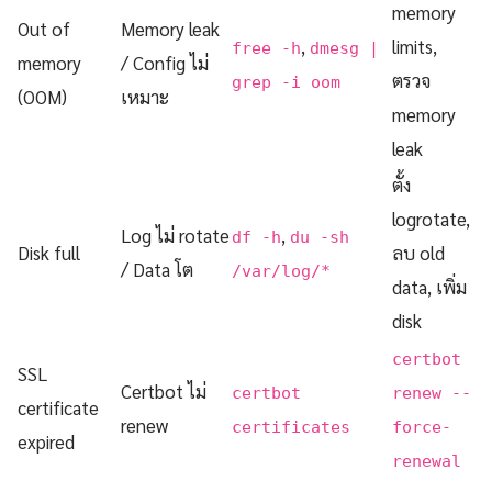
memory
Out of
Memory leak
,
limits,
free -h
dmesg |
memory
/ Config ไม่
ตรวจ
grep -i oom
(OOM)
เหมาะ
memory
leak
ตั้ง
logrotate,
Log ไม่ rotate
,
df -h
du -sh
Disk full
ลบ old
/ Data โต
/var/log/*
data, เพิ่ม
disk
certbot
SSL
Certbot ไม่
certbot
renew --
certificate
renew
certificates
force-
expired
renewal