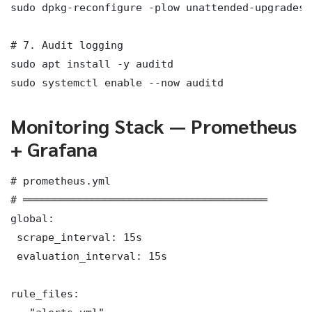
sudo dpkg-reconfigure -plow unattended-upgrades

# 7. Audit logging

sudo apt install -y auditd

sudo systemctl enable --now auditd
Monitoring Stack — Prometheus
+ Grafana
# prometheus.yml

# ═══════════════════════════════════════

global:

 scrape_interval: 15s

 evaluation_interval: 15s

rule_files:
