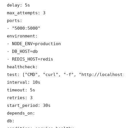
 delay: 5s

 max_attempts: 3

 ports:

 - "5000:5000"

 environment:

 - NODE_ENV=production

 - DB_HOST=db

 - REDIS_HOST=redis

 healthcheck:

 test: ["CMD", "curl", "-f", "http://localhost:5
 interval: 10s

 timeout: 5s

 retries: 3

 start_period: 30s

 depends_on:

 db:
