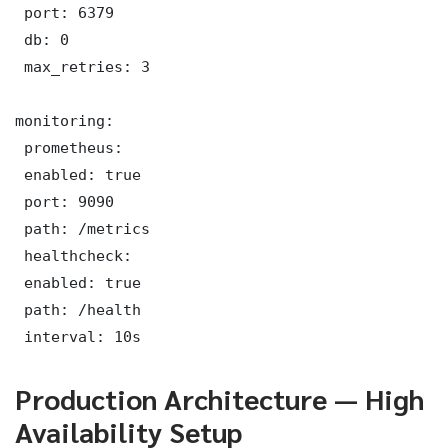
 port: 6379

 db: 0

 max_retries: 3

monitoring:

 prometheus:

 enabled: true

 port: 9090

 path: /metrics

 healthcheck:

 enabled: true

 path: /health

 interval: 10s
Production Architecture — High
Availability Setup