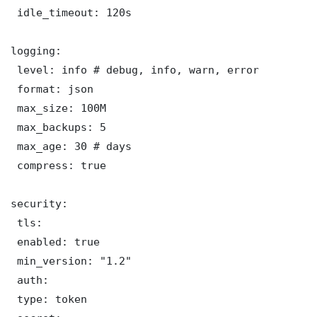
 idle_timeout: 120s

logging:

 level: info # debug, info, warn, error

 format: json

 max_size: 100M

 max_backups: 5

 max_age: 30 # days

 compress: true

security:

 tls:

 enabled: true

 min_version: "1.2"

 auth:

 type: token
