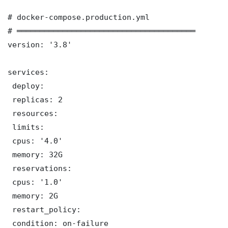
# docker-compose.production.yml

# ═══════════════════════════════════════

version: '3.8'

services:

 deploy:

 replicas: 2

 resources:

 limits:

 cpus: '4.0'

 memory: 32G

 reservations:

 cpus: '1.0'

 memory: 2G

 restart_policy:

 condition: on-failure
