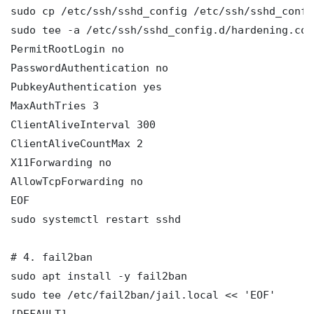
sudo cp /etc/ssh/sshd_config /etc/ssh/sshd_config
sudo tee -a /etc/ssh/sshd_config.d/hardening.con
PermitRootLogin no

PasswordAuthentication no

PubkeyAuthentication yes

MaxAuthTries 3

ClientAliveInterval 300

ClientAliveCountMax 2

X11Forwarding no

AllowTcpForwarding no

EOF

sudo systemctl restart sshd

# 4. fail2ban

sudo apt install -y fail2ban

sudo tee /etc/fail2ban/jail.local << 'EOF'

[DEFAULT]
