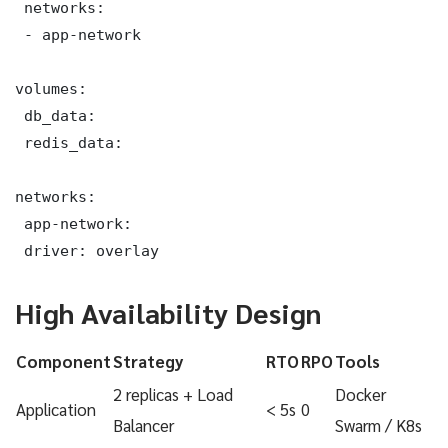
 networks:

 - app-network

volumes:

 db_data:

 redis_data:

networks:

 app-network:

 driver: overlay
High Availability Design
Component
Strategy
RTO
RPO
Tools
2 replicas + Load
Docker
Application
< 5s
0
Balancer
Swarm / K8s