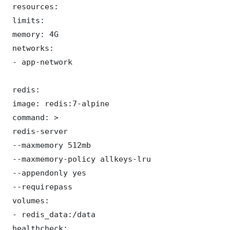
 resources:

 limits:

 memory: 4G

 networks:

 - app-network

 redis:

 image: redis:7-alpine

 command: >

 redis-server

 --maxmemory 512mb

 --maxmemory-policy allkeys-lru

 --appendonly yes

 --requirepass 

 volumes:

 - redis_data:/data

 healthcheck:
