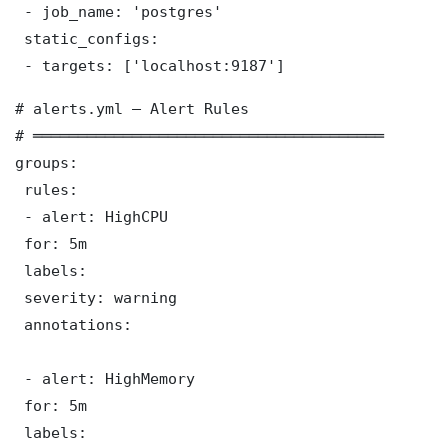
 - job_name: 'postgres'

 static_configs:

 - targets: ['localhost:9187']
# alerts.yml — Alert Rules

# ═══════════════════════════════════════

groups:

 rules:

 - alert: HighCPU

 for: 5m

 labels:

 severity: warning

 annotations:

 - alert: HighMemory

 for: 5m

 labels:
