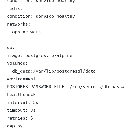
 condition: service_healthy

 redis:

 condition: service_healthy

 networks:

 - app-network

 db:

 image: postgres:16-alpine

 volumes:

 - db_data:/var/lib/postgresql/data

 environment:

 POSTGRES_PASSWORD_FILE: /run/secrets/db_password
 healthcheck:

 interval: 5s

 timeout: 3s

 retries: 5

 deploy:
