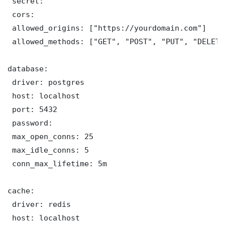
 secret: 

 cors:

 allowed_origins: ["https://yourdomain.com"]

 allowed_methods: ["GET", "POST", "PUT", "DELETE"
database:

 driver: postgres

 host: localhost

 port: 5432

 password: 

 max_open_conns: 25

 max_idle_conns: 5

 conn_max_lifetime: 5m

cache:

 driver: redis

 host: localhost
