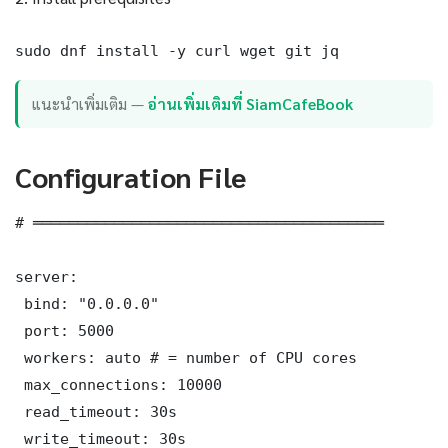
sudo dnf install -y curl wget git jq
แนะนำเพิ่มเติม —
อ่านเพิ่มเติมที่ SiamCafeBook
Configuration File
# ═══════════════════════════════════════

server:

 bind: "0.0.0.0"

 port: 5000

 workers: auto # = number of CPU cores

 max_connections: 10000

 read_timeout: 30s

 write_timeout: 30s
