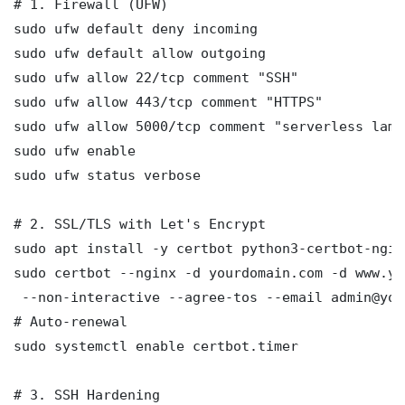
# 1. Firewall (UFW)

sudo ufw default deny incoming

sudo ufw default allow outgoing

sudo ufw allow 22/tcp comment "SSH"

sudo ufw allow 443/tcp comment "HTTPS"

sudo ufw allow 5000/tcp comment "serverless lambd
sudo ufw enable

sudo ufw status verbose

# 2. SSL/TLS with Let's Encrypt

sudo apt install -y certbot python3-certbot-nginx
sudo certbot --nginx -d yourdomain.com -d www.yo
 --non-interactive --agree-tos --email admin@you
# Auto-renewal

sudo systemctl enable certbot.timer

# 3. SSH Hardening
