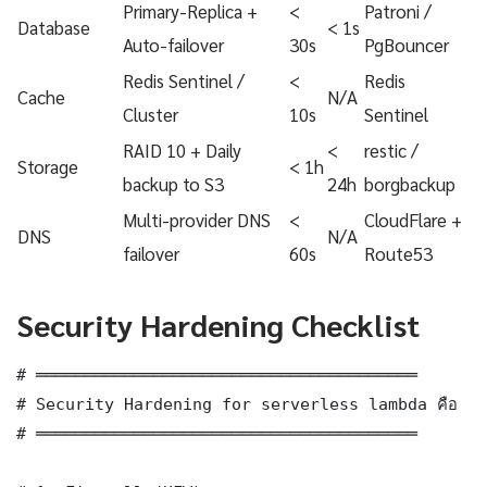
Primary-Replica +
<
Patroni /
Database
< 1s
Auto-failover
30s
PgBouncer
Redis Sentinel /
<
Redis
Cache
N/A
Cluster
10s
Sentinel
RAID 10 + Daily
<
restic /
Storage
< 1h
backup to S3
24h
borgbackup
Multi-provider DNS
<
CloudFlare +
DNS
N/A
failover
60s
Route53
Security Hardening Checklist
# ═══════════════════════════════════════

# Security Hardening for serverless lambda คือ

# ═══════════════════════════════════════
