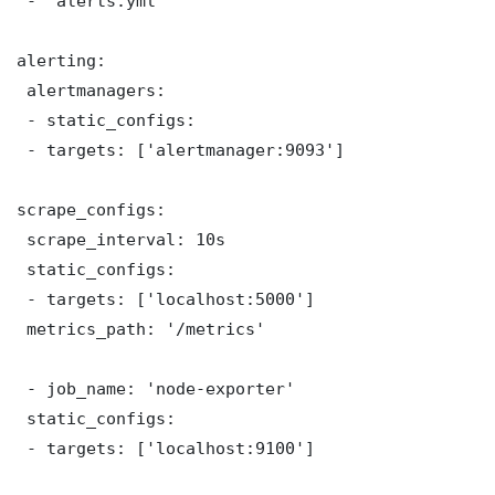
 - "alerts.yml"

alerting:

 alertmanagers:

 - static_configs:

 - targets: ['alertmanager:9093']

scrape_configs:

 scrape_interval: 10s

 static_configs:

 - targets: ['localhost:5000']

 metrics_path: '/metrics'

 - job_name: 'node-exporter'

 static_configs:

 - targets: ['localhost:9100']
