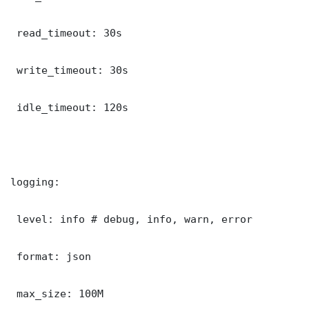
 read_timeout: 30s

 write_timeout: 30s

 idle_timeout: 120s

logging:

 level: info # debug, info, warn, error

 format: json

 max_size: 100M
