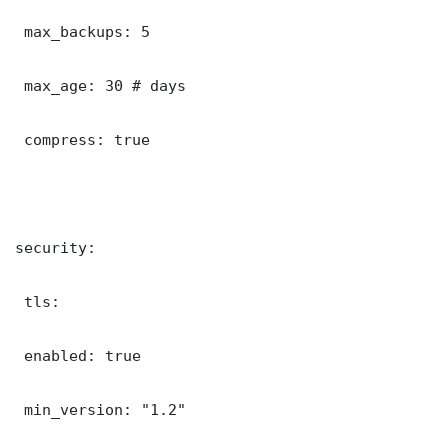
 max_backups: 5

 max_age: 30 # days

 compress: true

security:

 tls:

 enabled: true

 min_version: "1.2"
