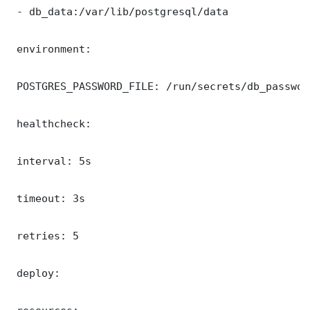
 - db_data:/var/lib/postgresql/data

 environment:

 POSTGRES_PASSWORD_FILE: /run/secrets/db_password
 healthcheck:

 interval: 5s

 timeout: 3s

 retries: 5

 deploy:
