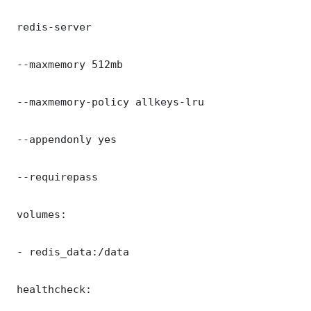
 redis-server

 --maxmemory 512mb

 --maxmemory-policy allkeys-lru

 --appendonly yes

 --requirepass 

 volumes:

 - redis_data:/data

 healthcheck:
