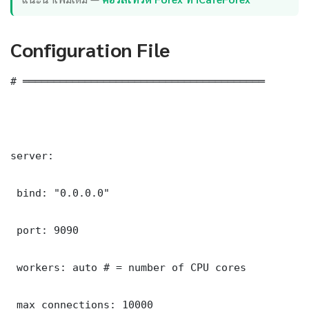
Configuration File
# ═══════════════════════════════════════

server:

 bind: "0.0.0.0"

 port: 9090

 workers: auto # = number of CPU cores

 max_connections: 10000
