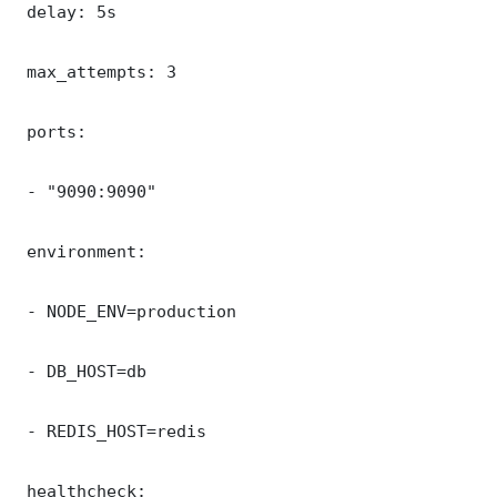
 delay: 5s

 max_attempts: 3

 ports:

 - "9090:9090"

 environment:

 - NODE_ENV=production

 - DB_HOST=db

 - REDIS_HOST=redis

 healthcheck:
