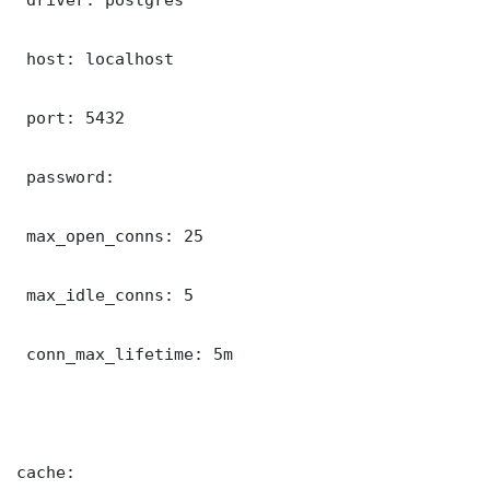
 host: localhost

 port: 5432

 password: 

 max_open_conns: 25

 max_idle_conns: 5

 conn_max_lifetime: 5m

cache:
