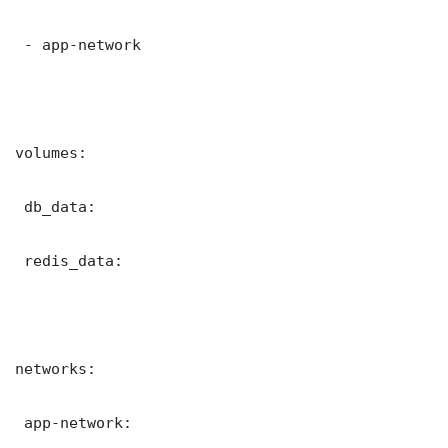
 - app-network

volumes:

 db_data:

 redis_data:

networks:

 app-network:
