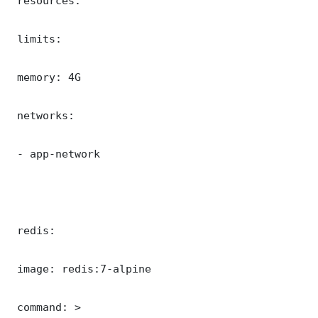
 resources:

 limits:

 memory: 4G

 networks:

 - app-network

 redis:

 image: redis:7-alpine

 command: >
