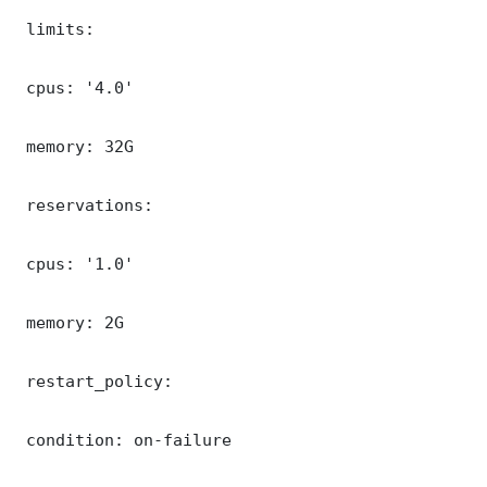
 limits:

 cpus: '4.0'

 memory: 32G

 reservations:

 cpus: '1.0'

 memory: 2G

 restart_policy:

 condition: on-failure
