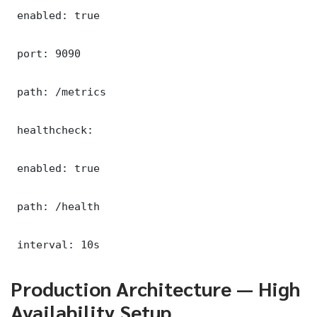
 enabled: true

 port: 9090

 path: /metrics

 healthcheck:

 enabled: true

 path: /health

 interval: 10s
Production Architecture — High
Availability Setup