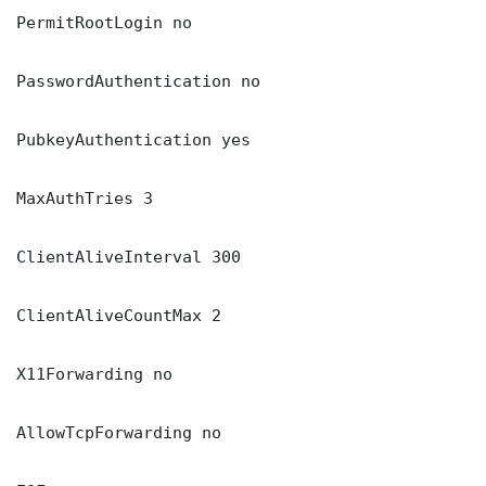
PermitRootLogin no

PasswordAuthentication no

PubkeyAuthentication yes

MaxAuthTries 3

ClientAliveInterval 300

ClientAliveCountMax 2

X11Forwarding no

AllowTcpForwarding no
