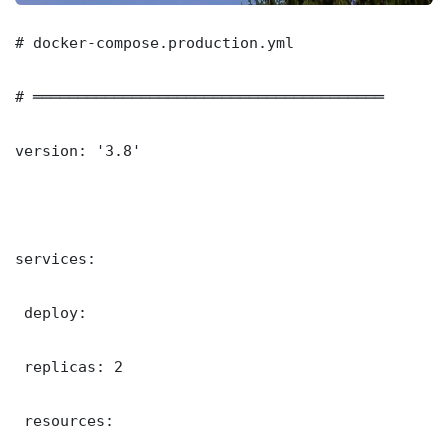
# docker-compose.production.yml

# ═══════════════════════════════════════

version: '3.8'

services:

 deploy:

 replicas: 2

 resources:
