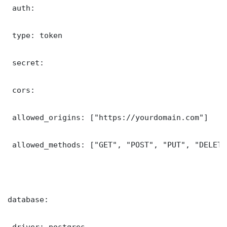
 auth:

 type: token

 secret: 

 cors:

 allowed_origins: ["https://yourdomain.com"]

 allowed_methods: ["GET", "POST", "PUT", "DELETE"
database:

 driver: postgres
