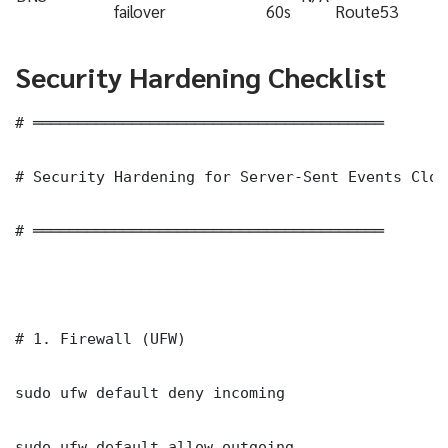
failover
60s
Route53
Security Hardening Checklist
# ═══════════════════════════════════════

# Security Hardening for Server-Sent Events Clou
# ═══════════════════════════════════════

# 1. Firewall (UFW)

sudo ufw default deny incoming

sudo ufw default allow outgoing
