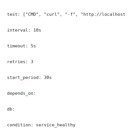
 test: ["CMD", "curl", "-f", "http://localhost:9
 interval: 10s

 timeout: 5s

 retries: 3

 start_period: 30s

 depends_on:

 db:

 condition: service_healthy
