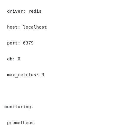
 driver: redis

 host: localhost

 port: 6379

 db: 0

 max_retries: 3

monitoring:

 prometheus:
