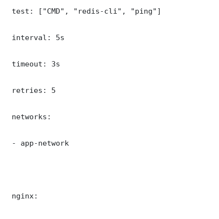
 test: ["CMD", "redis-cli", "ping"]

 interval: 5s

 timeout: 3s

 retries: 5

 networks:

 - app-network

 nginx:
