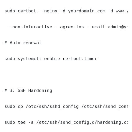
sudo certbot --nginx -d yourdomain.com -d www.yo
 --non-interactive --agree-tos --email admin@you
# Auto-renewal

sudo systemctl enable certbot.timer

# 3. SSH Hardening

sudo cp /etc/ssh/sshd_config /etc/ssh/sshd_config
sudo tee -a /etc/ssh/sshd_config.d/hardening.con