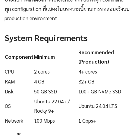
ทุก configuration ที่แสดงในบทความนี้ผ่านการทดสอบจริงบน
production environment
System Requirements
Recommended
Component
Minimum
(Production)
CPU
2 cores
4+ cores
RAM
4 GB
32+ GB
Disk
50 GB SSD
100+ GB NVMe SSD
Ubuntu 22.04+ /
OS
Ubuntu 24.04 LTS
Rocky 9+
Network
100 Mbps
1 Gbps+