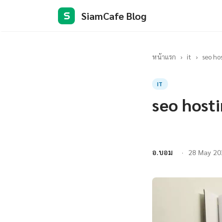
SiamCafe Blog
S
หน้าแรก
›
it
›
seo ho
IT
seo hosti
อ.บอม
28 May 20