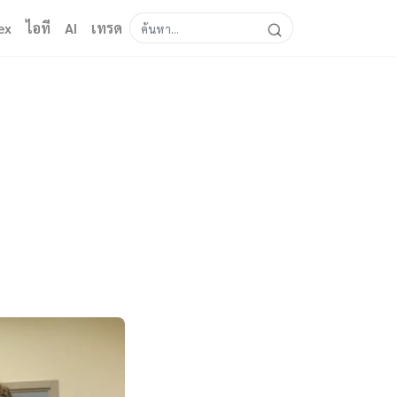
ex
ไอที
AI
เทรด