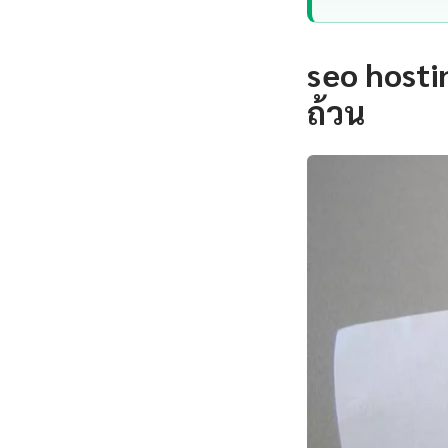
seo hosti
ถ้วน