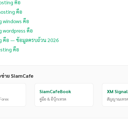
sting คือ
hosting คือ
g windows คือ
g wordpress คือ
g คือ — ข้อมูลครบถ้วน 2026
sting คือ
อข่าย SiamCafe
SiamCafeBook
XM Signal
Forex
คู่มือ & อีบุ๊กเทรด
สัญญาณเทรด