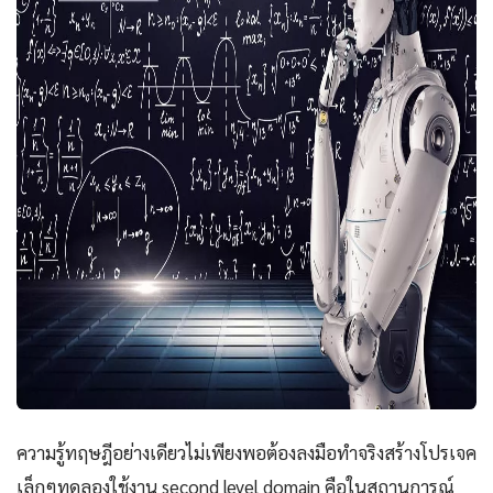
ความรู้ทฤษฎีอย่างเดียวไม่เพียงพอต้องลงมือทำจริงสร้างโปรเจค
เล็กๆทดลองใช้งาน second level domain คือในสถานการณ์