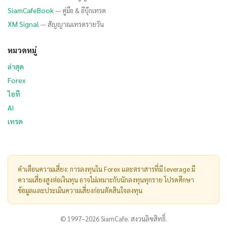
SiamCafeBook
— คู่มือ & อีบุ๊กเทรด
XM Signal
— สัญญาณเทรดรายวัน
หมวดหมู่
ล่าสุด
Forex
ไอที
AI
เทรด
คำเตือนความเสี่ยง: การลงทุนใน Forex และตราสารที่มี leverage มี
ความเสี่ยงสูงต่อเงินทุน อาจไม่เหมาะกับนักลงทุนทุกราย โปรดศึกษา
ข้อมูลและประเมินความเสี่ยงก่อนตัดสินใจลงทุน
© 1997–2026 SiamCafe. สงวนลิขสิทธิ์.