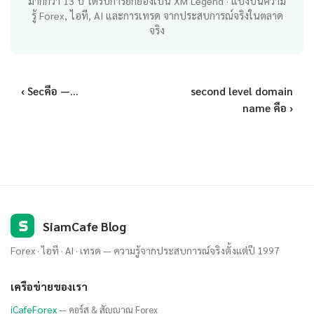
มากกว่า 13 ปี ได้รับการยกย่องเป็น XM Legend · แบ่งปันความ
รู้ Forex, ไอที, AI และการเทรด จากประสบการณ์จริงในตลาด
จริง
‹ Secคือ —...
second level domain
name คือ ›
S
SiamCafe Blog
Forex · ไอที · AI · เทรด — ความรู้จากประสบการณ์จริงตั้งแต่ปี 1997
เครือข่ายของเรา
iCafeForex
— คอร์ส & สัญญาณ Forex