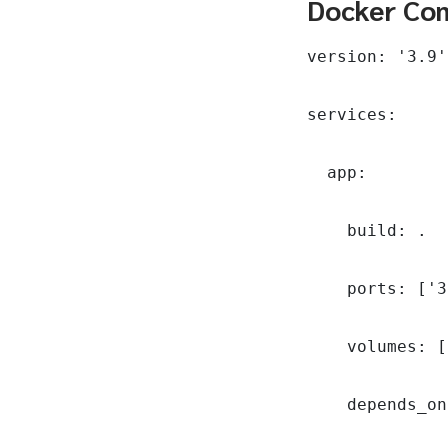
Docker Com
version: '3.9'

services:

  app:

    build: .

    ports: ['3
    volumes: [
    depends_on: