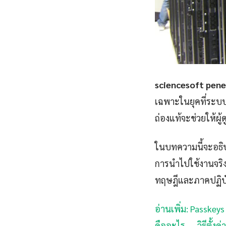
sciencesoft pene
เฉพาะในยุคที่ระบบ 
ถ่องแท้จะช่วยให้ผ
ในบทความนี้จะอธิบ
การนำไปใช้งานจริงพ
ทฤษฎีและภาคปฏิบัติ
อ่านเพิ่ม: Passkey
คืออะไร — วิธีตั้งค