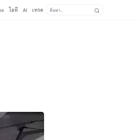
ex
ไอที
AI
เทรด