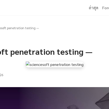
ล่าสุด
For
esoft penetration testing —
oft penetration testing —
26