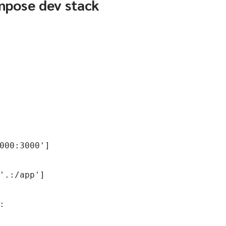
pose dev stack
000:3000']

'.:/app']


