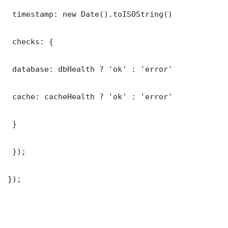
 timestamp: new Date().toISOString()

 checks: {

 database: dbHealth ? 'ok' : 'error'

 cache: cacheHealth ? 'ok' : 'error'

 }

 });

});
