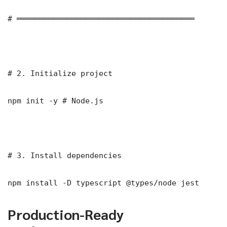
# ═══════════════════════════════════════

# 2. Initialize project

npm init -y # Node.js

# 3. Install dependencies

npm install -D typescript @types/node jest
Production-Ready