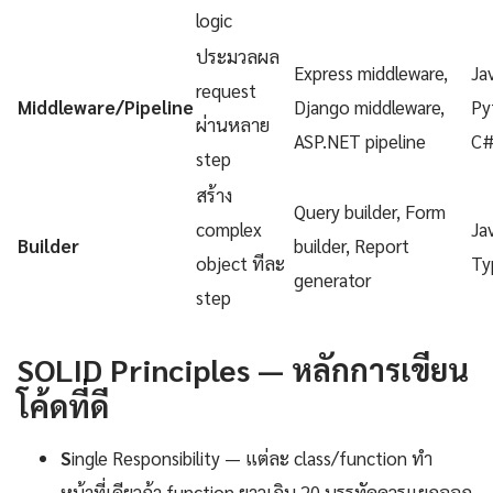
logic
ประมวลผล
Express middleware,
Ja
request
Middleware/Pipeline
Django middleware,
Py
ผ่านหลาย
ASP.NET pipeline
C
step
สร้าง
Query builder, Form
complex
Ja
Builder
builder, Report
object ทีละ
Ty
generator
step
SOLID Principles — หลักการเขียน
โค้ดที่ดี
S
ingle Responsibility — แต่ละ class/function ทำ
หน้าที่เดียวถ้า function ยาวเกิน 20 บรรทัดควรแยกออก