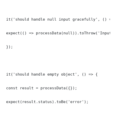
 it('should handle null input gracefully', () => 
 expect(() => processData(null)).toThrow('Input 
 });

 it('should handle empty object', () => {

 const result = processData({});

 expect(result.status).toBe('error');
