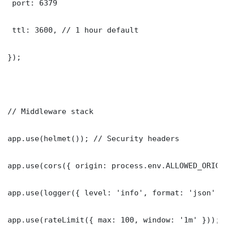
 port: 6379

 ttl: 3600, // 1 hour default

});

// Middleware stack

app.use(helmet()); // Security headers

app.use(cors({ origin: process.env.ALLOWED_ORIGI
app.use(logger({ level: 'info', format: 'json' })
app.use(rateLimit({ max: 100, window: '1m' }));
