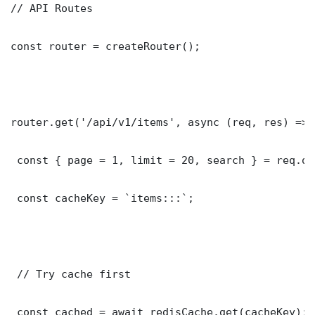
// API Routes

const router = createRouter();

router.get('/api/v1/items', async (req, res) => {
 const { page = 1, limit = 20, search } = req.que
 const cacheKey = `items:::`;

 // Try cache first

 const cached = await redisCache.get(cacheKey);
