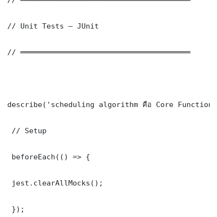
// Unit Tests — JUnit

// ═══════════════════════════════════════

describe('scheduling algorithm คือ Core Functions
 // Setup

 beforeEach(() => {

 jest.clearAllMocks();

 });
