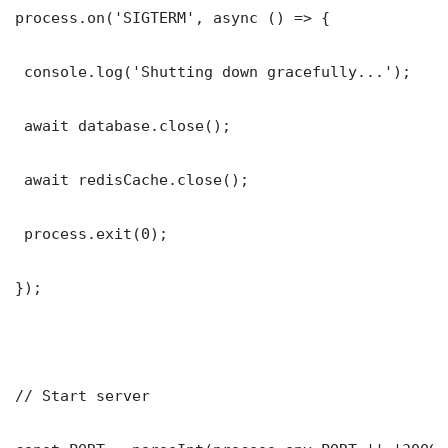
process.on('SIGTERM', async () => {

 console.log('Shutting down gracefully...');

 await database.close();

 await redisCache.close();

 process.exit(0);

});

// Start server
