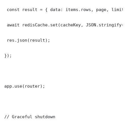
 const result = { data: items.rows, page, limit,
 await redisCache.set(cacheKey, JSON.stringify(r
 res.json(result);

});

app.use(router);

// Graceful shutdown
