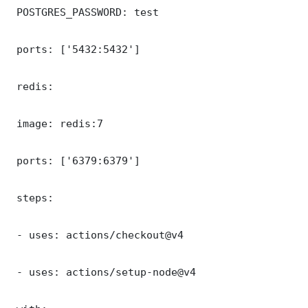
 POSTGRES_PASSWORD: test

 ports: ['5432:5432']

 redis:

 image: redis:7

 ports: ['6379:6379']

 steps:

 - uses: actions/checkout@v4

 - uses: actions/setup-node@v4
