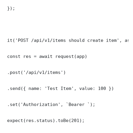
 });

 it('POST /api/v1/items should create item', asy
 const res = await request(app)

 .post('/api/v1/items')

 .send({ name: 'Test Item', value: 100 })

 .set('Authorization', `Bearer `);

 expect(res.status).toBe(201);
