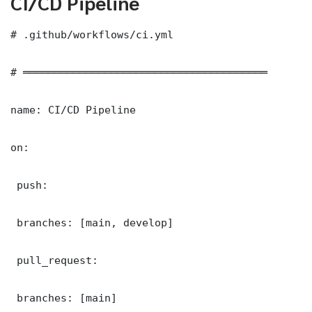
CI/CD Pipeline
# .github/workflows/ci.yml

# ═══════════════════════════════════════

name: CI/CD Pipeline

on:

 push:

 branches: [main, develop]

 pull_request:

 branches: [main]
