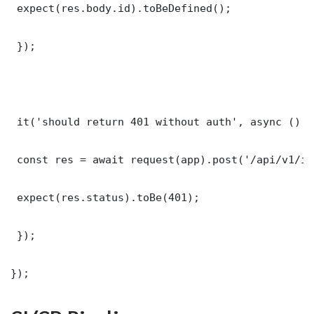
 expect(res.body.id).toBeDefined();

 });

 it('should return 401 without auth', async () =>
 const res = await request(app).post('/api/v1/it
 expect(res.status).toBe(401);

 });

});