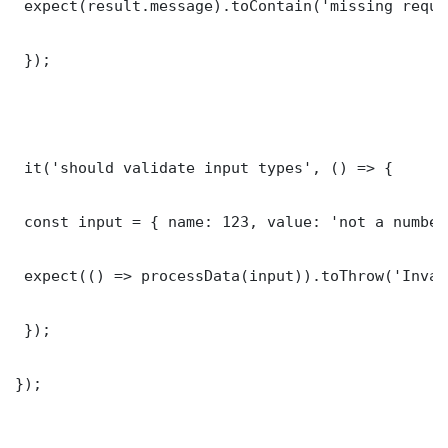
 expect(result.message).toContain('missing requi
 });

 it('should validate input types', () => {

 const input = { name: 123, value: 'not a number'
 expect(() => processData(input)).toThrow('Inval
 });

});
