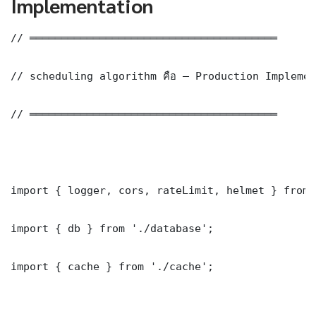
Implementation
// ═══════════════════════════════════════

// scheduling algorithm คือ — Production Implemen
// ═══════════════════════════════════════

import { logger, cors, rateLimit, helmet } from 
import { db } from './database';

import { cache } from './cache';
