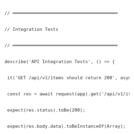
// ═══════════════════════════════════════

// Integration Tests

// ═══════════════════════════════════════

describe('API Integration Tests', () => {

 it('GET /api/v1/items should return 200', async
 const res = await request(app).get('/api/v1/item
 expect(res.status).toBe(200);

 expect(res.body.data).toBeInstanceOf(Array);
