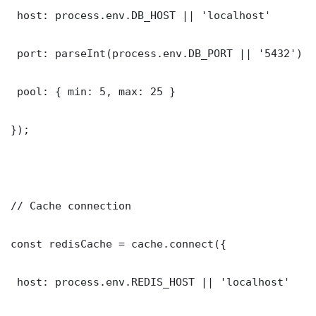
 host: process.env.DB_HOST || 'localhost'

 port: parseInt(process.env.DB_PORT || '5432')

 pool: { min: 5, max: 25 }

});

// Cache connection

const redisCache = cache.connect({

 host: process.env.REDIS_HOST || 'localhost'
