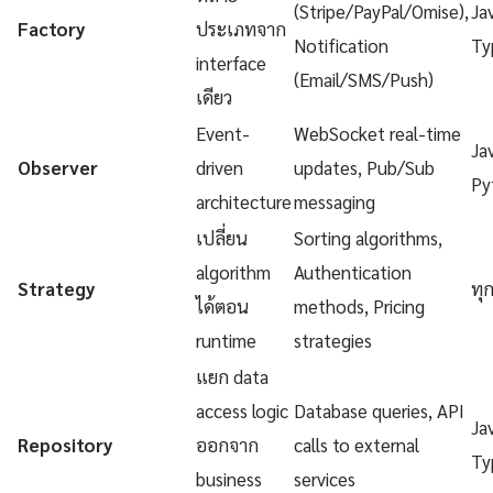
(Stripe/PayPal/Omise),
Ja
Factory
ประเภทจาก
Notification
Ty
interface
(Email/SMS/Push)
เดียว
Event-
WebSocket real-time
Ja
Observer
driven
updates, Pub/Sub
Py
architecture
messaging
เปลี่ยน
Sorting algorithms,
algorithm
Authentication
Strategy
ทุ
ได้ตอน
methods, Pricing
runtime
strategies
แยก data
access logic
Database queries, API
Ja
Repository
ออกจาก
calls to external
Ty
business
services