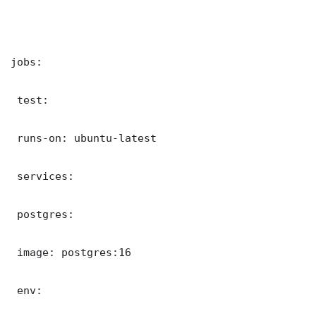
jobs:

 test:

 runs-on: ubuntu-latest

 services:

 postgres:

 image: postgres:16

 env:
