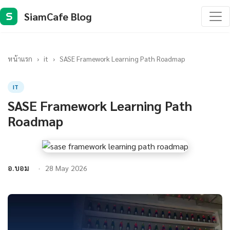
SiamCafe Blog
S
หน้าแรก
›
it
›
SASE Framework Learning Path Roadmap
IT
SASE Framework Learning Path
Roadmap
อ.บอม
28 May 2026