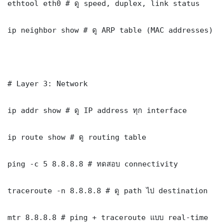
ethtool eth0 # ดู speed, duplex, link status

ip neighbor show # ดู ARP table (MAC addresses)

# Layer 3: Network

ip addr show # ดู IP address ทุก interface

ip route show # ดู routing table

ping -c 5 8.8.8.8 # ทดสอบ connectivity

traceroute -n 8.8.8.8 # ดู path ไป destination

mtr 8.8.8.8 # ping + traceroute แบบ real-time
