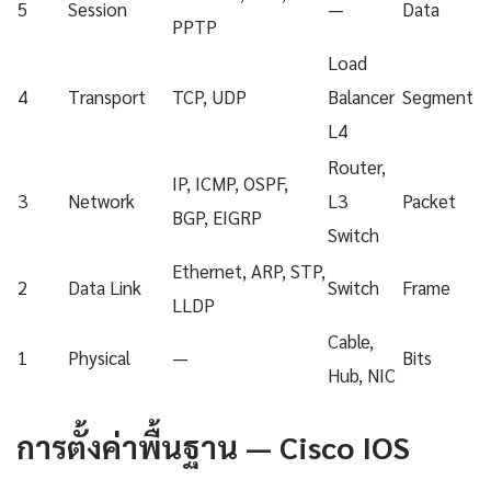
5
Session
—
Data
PPTP
Load
4
Transport
TCP, UDP
Balancer
Segment
L4
Router,
IP, ICMP, OSPF,
3
Network
L3
Packet
BGP, EIGRP
Switch
Ethernet, ARP, STP,
2
Data Link
Switch
Frame
LLDP
Cable,
1
Physical
—
Bits
Hub, NIC
การตั้งค่าพื้นฐาน — Cisco IOS