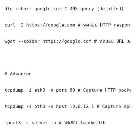
dig +short google.com # DNS query (detailed)

curl -I https://google.com # ทดสอบ HTTP response
wget --spider https://google.com # ทดสอบ URL acc
# Advanced

tcpdump -i eth0 -n port 80 # Capture HTTP packets
tcpdump -i eth0 -n host 10.0.12.1 # Capture spec
iperf3 -c server-ip # ทดสอบ bandwidth
