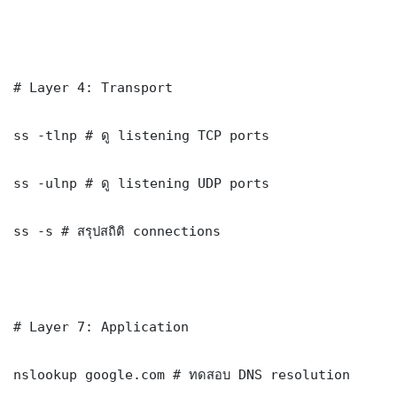
# Layer 4: Transport

ss -tlnp # ดู listening TCP ports

ss -ulnp # ดู listening UDP ports

ss -s # สรุปสถิติ connections

# Layer 7: Application

nslookup google.com # ทดสอบ DNS resolution
