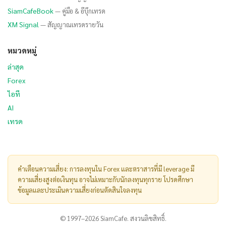
SiamCafeBook
— คู่มือ & อีบุ๊กเทรด
XM Signal
— สัญญาณเทรดรายวัน
หมวดหมู่
ล่าสุด
Forex
ไอที
AI
เทรด
คำเตือนความเสี่ยง: การลงทุนใน Forex และตราสารที่มี leverage มี
ความเสี่ยงสูงต่อเงินทุน อาจไม่เหมาะกับนักลงทุนทุกราย โปรดศึกษา
ข้อมูลและประเมินความเสี่ยงก่อนตัดสินใจลงทุน
© 1997–2026 SiamCafe. สงวนลิขสิทธิ์.