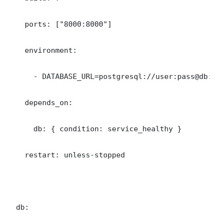
    ports: ["8000:8000"]

    environment:

      - DATABASE_URL=postgresql://user:pass@db:5
    depends_on:

      db: { condition: service_healthy }

    restart: unless-stopped

  db:
