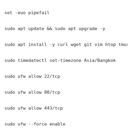
set -euo pipefail

sudo apt update && sudo apt upgrade -y

sudo apt install -y curl wget git vim htop tmux j
sudo timedatectl set-timezone Asia/Bangkok

sudo ufw allow 22/tcp

sudo ufw allow 80/tcp

sudo ufw allow 443/tcp

sudo ufw --force enable