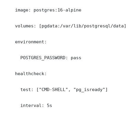
    image: postgres:16-alpine

    volumes: [pgdata:/var/lib/postgresql/data]

    environment:

      POSTGRES_PASSWORD: pass

    healthcheck:

      test: ["CMD-SHELL", "pg_isready"]

      interval: 5s
