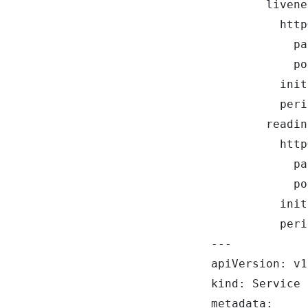
        livene
          http
            pa
            po
          init
          peri
        readin
          http
            pa
            po
          init
          peri
---

apiVersion: v1

kind: Service

metadata:
