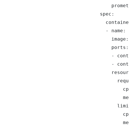
        promet
    spec:

      containe
      - name: 
        image:
        ports:

        - cont
        - cont
        resour
          requ
            cp
            me
          limi
            cp
            me