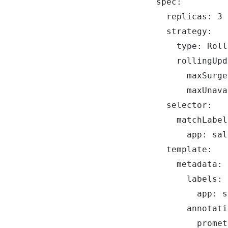
spec:

  replicas: 3

  strategy:

    type: Roll
    rollingUpd
      maxSurge
      maxUnava
  selector:

    matchLabel
      app: sale
  template:

    metadata:

      labels:

        app: sa
      annotati
        promet