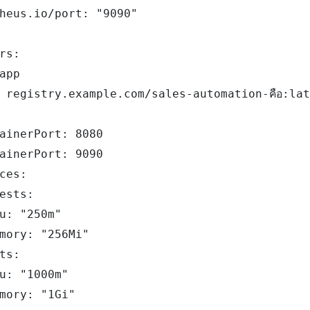
heus.io/port: "9090"

rs:

app

 registry.example.com/sales-automation-คือ:lat
ainerPort: 8080

ainerPort: 9090

ces:

ests:

u: "250m"

mory: "256Mi"

ts:

u: "1000m"

mory: "1Gi"
