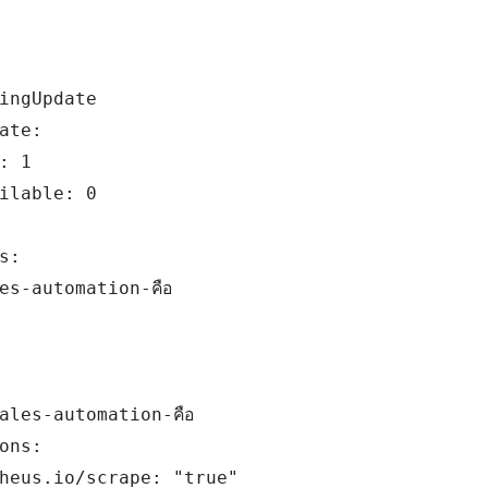
ingUpdate

ate:

: 1

ilable: 0

s:

s-automation-คือ

les-automation-คือ

ons:

heus.io/scrape: "true"
