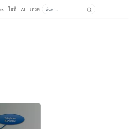
ex
ไอที
AI
เทรด