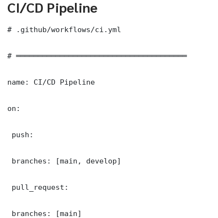
CI/CD Pipeline
# .github/workflows/ci.yml

# ═══════════════════════════════════════

name: CI/CD Pipeline

on:

 push:

 branches: [main, develop]

 pull_request:

 branches: [main]
