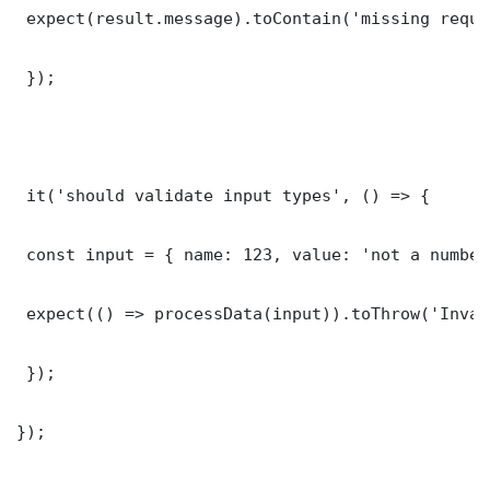
 expect(result.message).toContain('missing requi
 });

 it('should validate input types', () => {

 const input = { name: 123, value: 'not a number'
 expect(() => processData(input)).toThrow('Inval
 });

});
