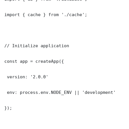
import { cache } from './cache';

// Initialize application

const app = createApp({

 version: '2.0.0'

 env: process.env.NODE_ENV || 'development'

});
