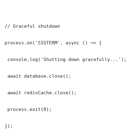
// Graceful shutdown

process.on('SIGTERM', async () => {

 console.log('Shutting down gracefully...');

 await database.close();

 await redisCache.close();

 process.exit(0);

});
