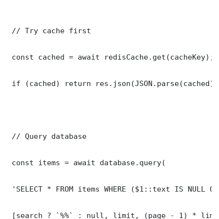
 // Try cache first

 const cached = await redisCache.get(cacheKey);

 if (cached) return res.json(JSON.parse(cached));
 // Query database

 const items = await database.query(

 'SELECT * FROM items WHERE ($1::text IS NULL OR
 [search ? `%%` : null, limit, (page - 1) * limit