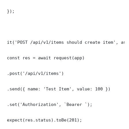
 });

 it('POST /api/v1/items should create item', asy
 const res = await request(app)

 .post('/api/v1/items')

 .send({ name: 'Test Item', value: 100 })

 .set('Authorization', `Bearer `);

 expect(res.status).toBe(201);
