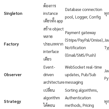
ต้องการ
Database connection
Singleton
instance
ทุ
pool, Logger, Config
เดียวทั้ง app
สร้าง object
Payment gateway
หลาย
(Stripe/PayPal/Omise),
Ja
Factory
ประเภทจาก
Notification
Ty
interface
(Email/SMS/Push)
เดียว
Event-
WebSocket real-time
Ja
Observer
driven
updates, Pub/Sub
Py
architecture
messaging
เปลี่ยน
Sorting algorithms,
algorithm
Authentication
Strategy
ทุ
ได้ตอน
methods, Pricing