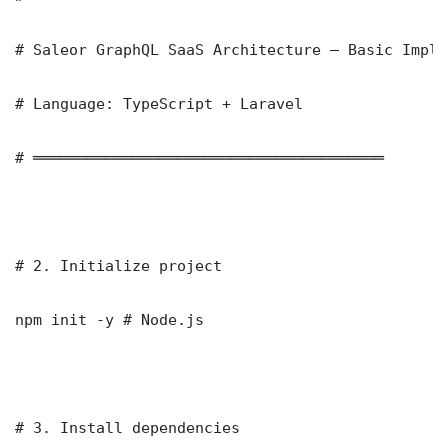
# Saleor GraphQL SaaS Architecture — Basic Imple
# Language: TypeScript + Laravel

# ═══════════════════════════════════════

# 2. Initialize project

npm init -y # Node.js

# 3. Install dependencies
