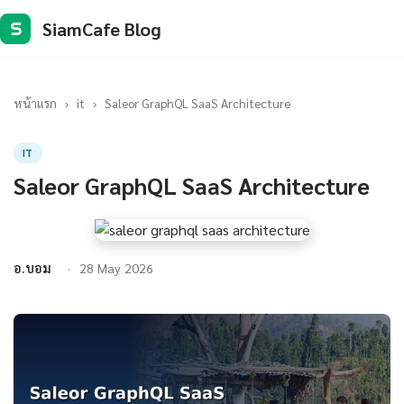
SiamCafe Blog
S
หน้าแรก
›
it
›
Saleor GraphQL SaaS Architecture
IT
Saleor GraphQL SaaS Architecture
อ.บอม
28 May 2026