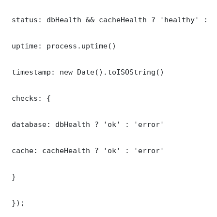
 status: dbHealth && cacheHealth ? 'healthy' : '
 uptime: process.uptime()

 timestamp: new Date().toISOString()

 checks: {

 database: dbHealth ? 'ok' : 'error'

 cache: cacheHealth ? 'ok' : 'error'

 }

 });
