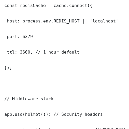
const redisCache = cache.connect({

 host: process.env.REDIS_HOST || 'localhost'

 port: 6379

 ttl: 3600, // 1 hour default

});

// Middleware stack

app.use(helmet()); // Security headers
