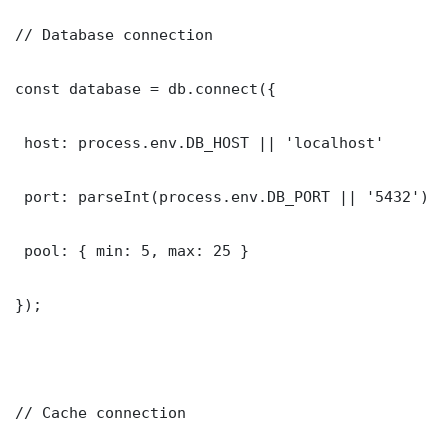
// Database connection

const database = db.connect({

 host: process.env.DB_HOST || 'localhost'

 port: parseInt(process.env.DB_PORT || '5432')

 pool: { min: 5, max: 25 }

});

// Cache connection
