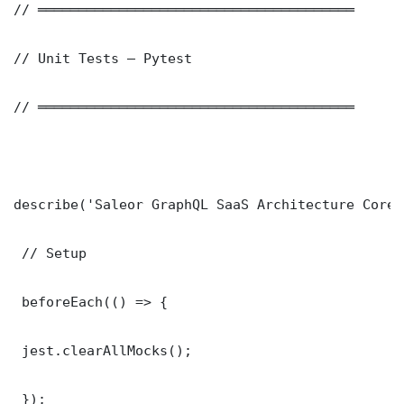
// ═══════════════════════════════════════

// Unit Tests — Pytest

// ═══════════════════════════════════════

describe('Saleor GraphQL SaaS Architecture Core 
 // Setup

 beforeEach(() => {

 jest.clearAllMocks();

 });
