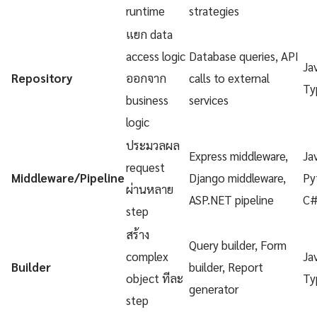
runtime
strategies
แยก data
access logic
Database queries, API
Ja
Repository
ออกจาก
calls to external
Ty
business
services
logic
ประมวลผล
Express middleware,
Ja
request
Middleware/Pipeline
Django middleware,
Py
ผ่านหลาย
ASP.NET pipeline
C
step
สร้าง
Query builder, Form
complex
Ja
Builder
builder, Report
object ทีละ
Ty
generator
step