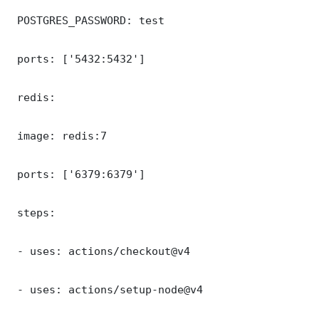
 POSTGRES_PASSWORD: test

 ports: ['5432:5432']

 redis:

 image: redis:7

 ports: ['6379:6379']

 steps:

 - uses: actions/checkout@v4

 - uses: actions/setup-node@v4
