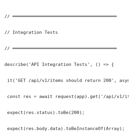
// ═══════════════════════════════════════

// Integration Tests

// ═══════════════════════════════════════

describe('API Integration Tests', () => {

 it('GET /api/v1/items should return 200', async
 const res = await request(app).get('/api/v1/item
 expect(res.status).toBe(200);

 expect(res.body.data).toBeInstanceOf(Array);
