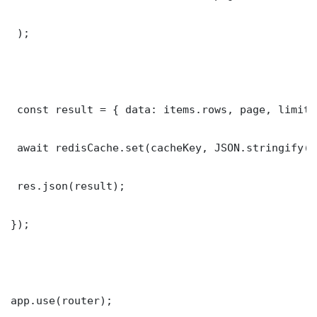
 );

 const result = { data: items.rows, page, limit,
 await redisCache.set(cacheKey, JSON.stringify(r
 res.json(result);

});

app.use(router);
