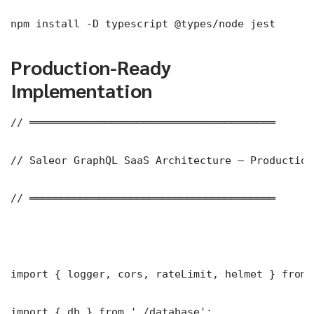
npm install -D typescript @types/node jest
Production-Ready
Implementation
// ═══════════════════════════════════════

// Saleor GraphQL SaaS Architecture — Production
// ═══════════════════════════════════════

import { logger, cors, rateLimit, helmet } from 
import { db } from './database';
