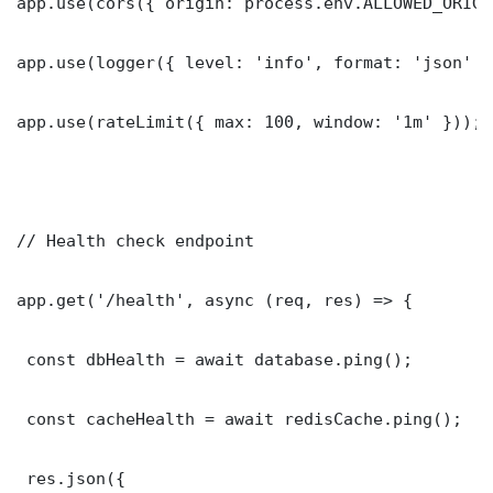
app.use(cors({ origin: process.env.ALLOWED_ORIGI
app.use(logger({ level: 'info', format: 'json' })
app.use(rateLimit({ max: 100, window: '1m' }));

// Health check endpoint

app.get('/health', async (req, res) => {

 const dbHealth = await database.ping();

 const cacheHealth = await redisCache.ping();

 res.json({
