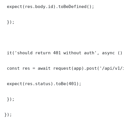
 expect(res.body.id).toBeDefined();

 });

 it('should return 401 without auth', async () =>
 const res = await request(app).post('/api/v1/it
 expect(res.status).toBe(401);

 });

});