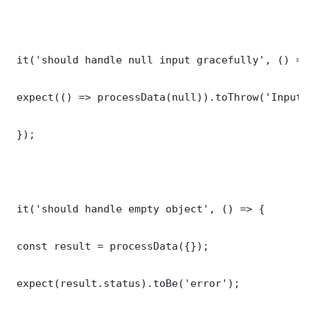
 it('should handle null input gracefully', () => 
 expect(() => processData(null)).toThrow('Input 
 });

 it('should handle empty object', () => {

 const result = processData({});

 expect(result.status).toBe('error');
