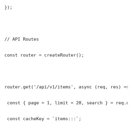
});

// API Routes

const router = createRouter();

router.get('/api/v1/items', async (req, res) => {
 const { page = 1, limit = 20, search } = req.que
 const cacheKey = `items:::`;
