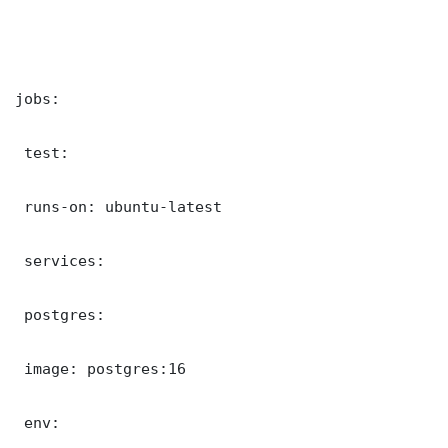
jobs:

 test:

 runs-on: ubuntu-latest

 services:

 postgres:

 image: postgres:16

 env:
