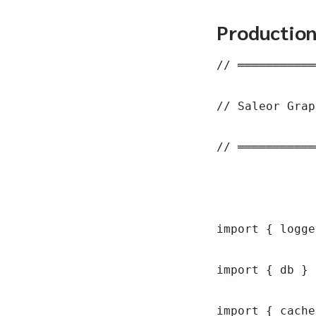
Productio
// ═══════════
// Saleor Grap
// ═══════════
import { logge
import { db } 
import { cache