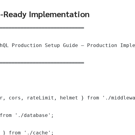
n-Ready Implementation
════════════════════════════

hQL Production Setup Guide — Production Imple
════════════════════════════

r, cors, rateLimit, helmet } from './middlewa
from './database';

 } from './cache';
