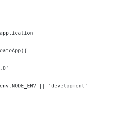
application

eateApp({

.0'

env.NODE_ENV || 'development'
