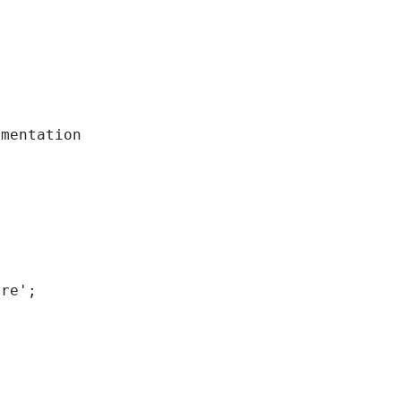
mentation

re';
