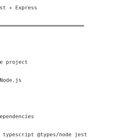
st + Express

═══════════════════════════

e project

Node.js

ependencies

 typescript @types/node jest