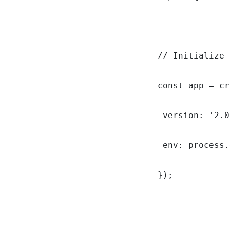
// Initialize 
const app = cr
 version: '2.0
 env: process.
});
