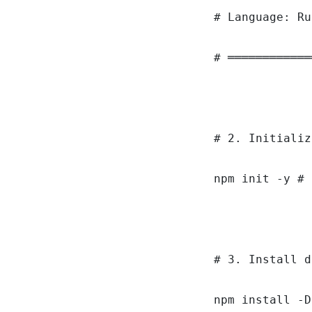
# Language: Ru
# ════════════
# 2. Initializ
npm init -y # 
# 3. Install d
npm install -D