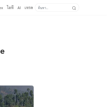
ex
ไอที
AI
เทรด
de