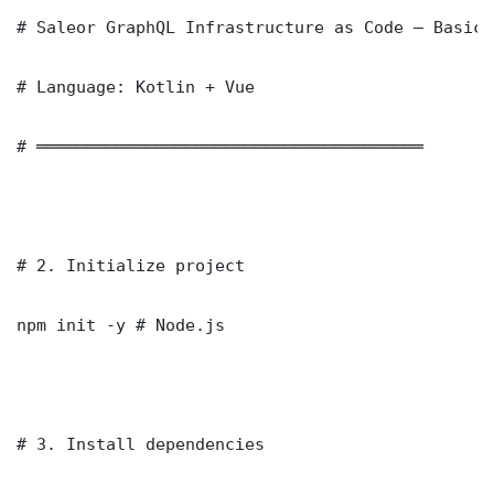
# Saleor GraphQL Infrastructure as Code — Basic 
# Language: Kotlin + Vue

# ═══════════════════════════════════════

# 2. Initialize project

npm init -y # Node.js

# 3. Install dependencies
