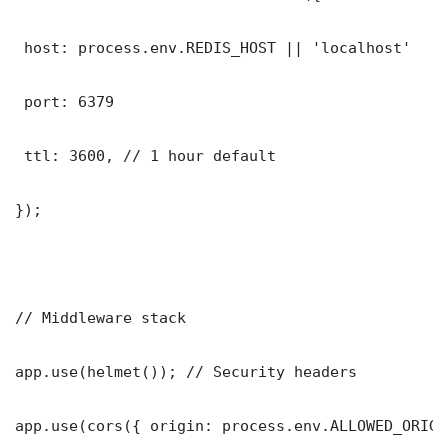
 host: process.env.REDIS_HOST || 'localhost'

 port: 6379

 ttl: 3600, // 1 hour default

});

// Middleware stack

app.use(helmet()); // Security headers

app.use(cors({ origin: process.env.ALLOWED_ORIGI