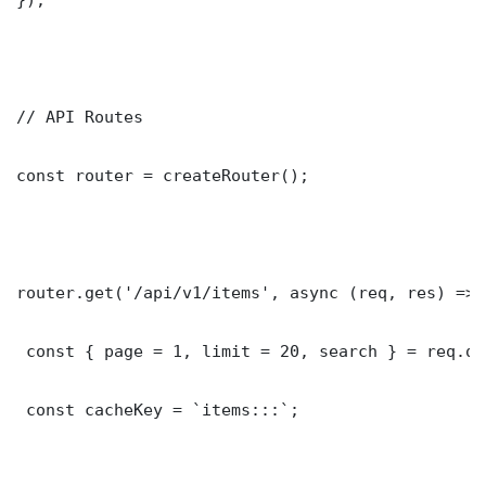
// API Routes

const router = createRouter();

router.get('/api/v1/items', async (req, res) => {
 const { page = 1, limit = 20, search } = req.que
 const cacheKey = `items:::`;
