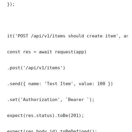
 });

 it('POST /api/v1/items should create item', asy
 const res = await request(app)

 .post('/api/v1/items')

 .send({ name: 'Test Item', value: 100 })

 .set('Authorization', `Bearer `);

 expect(res.status).toBe(201);

 expect(res.body.id).toBeDefined();
