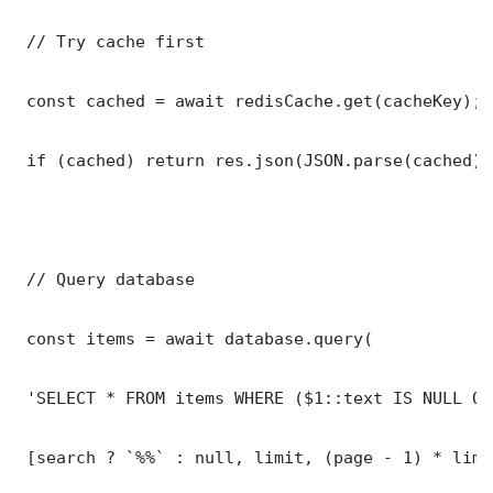
 // Try cache first

 const cached = await redisCache.get(cacheKey);

 if (cached) return res.json(JSON.parse(cached));
 // Query database

 const items = await database.query(

 'SELECT * FROM items WHERE ($1::text IS NULL OR
 [search ? `%%` : null, limit, (page - 1) * limit