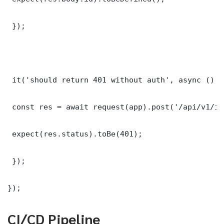
 });

 it('should return 401 without auth', async () =>
 const res = await request(app).post('/api/v1/it
 expect(res.status).toBe(401);

 });

});
CI/CD Pipeline