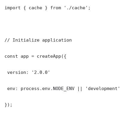
import { cache } from './cache';

// Initialize application

const app = createApp({

 version: '2.0.0'

 env: process.env.NODE_ENV || 'development'

});
