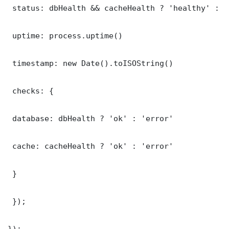
 status: dbHealth && cacheHealth ? 'healthy' : '
 uptime: process.uptime()

 timestamp: new Date().toISOString()

 checks: {

 database: dbHealth ? 'ok' : 'error'

 cache: cacheHealth ? 'ok' : 'error'

 }

 });

});
