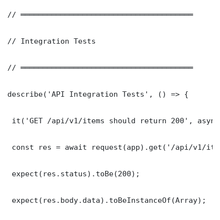
// ═══════════════════════════════════════

// Integration Tests

// ═══════════════════════════════════════

describe('API Integration Tests', () => {

 it('GET /api/v1/items should return 200', async
 const res = await request(app).get('/api/v1/item
 expect(res.status).toBe(200);

 expect(res.body.data).toBeInstanceOf(Array);
