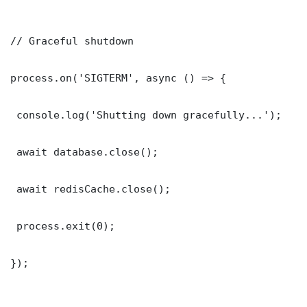
// Graceful shutdown

process.on('SIGTERM', async () => {

 console.log('Shutting down gracefully...');

 await database.close();

 await redisCache.close();

 process.exit(0);

});
