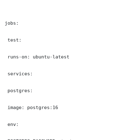
jobs:

 test:

 runs-on: ubuntu-latest

 services:

 postgres:

 image: postgres:16

 env:
