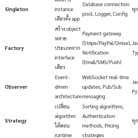
Database connection
Singleton
instance
ทุ
pool, Logger, Config
เดียวทั้ง app
สร้าง object
Payment gateway
หลาย
(Stripe/PayPal/Omise),
Ja
Factory
ประเภทจาก
Notification
Ty
interface
(Email/SMS/Push)
เดียว
Event-
WebSocket real-time
Ja
Observer
driven
updates, Pub/Sub
Py
architecture
messaging
เปลี่ยน
Sorting algorithms,
algorithm
Authentication
Strategy
ทุ
ได้ตอน
methods, Pricing
runtime
strategies