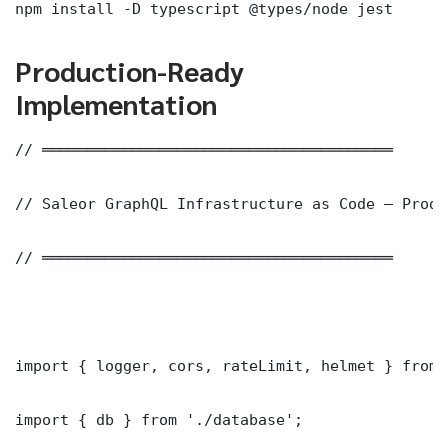
npm install -D typescript @types/node jest
Production-Ready
Implementation
// ═══════════════════════════════════════

// Saleor GraphQL Infrastructure as Code — Produ
// ═══════════════════════════════════════

import { logger, cors, rateLimit, helmet } from 
import { db } from './database';
