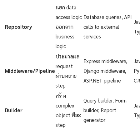
แยก data
access logic
Database queries, API
Ja
Repository
ออกจาก
calls to external
Ty
business
services
logic
ประมวลผล
Express middleware,
Ja
request
Middleware/Pipeline
Django middleware,
Py
ผ่านหลาย
ASP.NET pipeline
C
step
สร้าง
Query builder, Form
complex
Ja
Builder
builder, Report
object ทีละ
Ty
generator
step