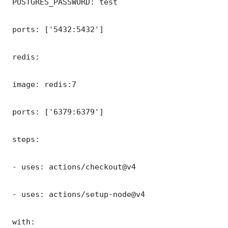
 POSTGRES_PASSWORD: test

 ports: ['5432:5432']

 redis:

 image: redis:7

 ports: ['6379:6379']

 steps:

 - uses: actions/checkout@v4

 - uses: actions/setup-node@v4

 with:
