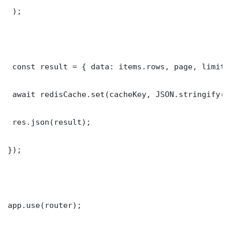
 );

 const result = { data: items.rows, page, limit,
 await redisCache.set(cacheKey, JSON.stringify(r
 res.json(result);

});

app.use(router);
