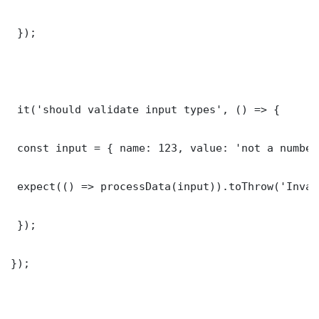
 });

 it('should validate input types', () => {

 const input = { name: 123, value: 'not a number'
 expect(() => processData(input)).toThrow('Inval
 });

});
