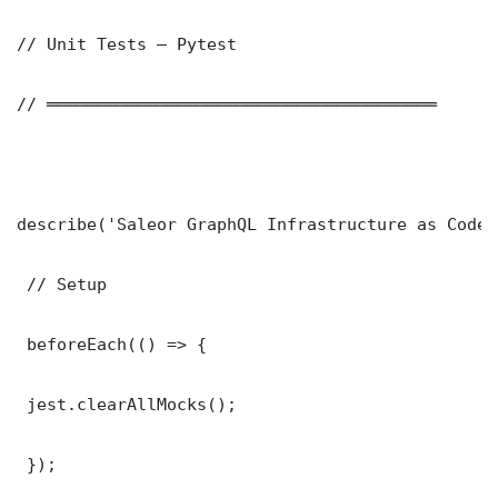
// Unit Tests — Pytest

// ═══════════════════════════════════════

describe('Saleor GraphQL Infrastructure as Code 
 // Setup

 beforeEach(() => {

 jest.clearAllMocks();

 });
