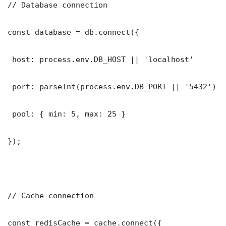
// Database connection

const database = db.connect({

 host: process.env.DB_HOST || 'localhost'

 port: parseInt(process.env.DB_PORT || '5432')

 pool: { min: 5, max: 25 }

});

// Cache connection

const redisCache = cache.connect({
