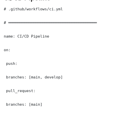
# .github/workflows/ci.yml

# ═══════════════════════════════════════

name: CI/CD Pipeline

on:

 push:

 branches: [main, develop]

 pull_request:

 branches: [main]
