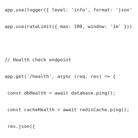
app.use(logger({ level: 'info', format: 'json' })
app.use(rateLimit({ max: 100, window: '1m' }));

// Health check endpoint

app.get('/health', async (req, res) => {

 const dbHealth = await database.ping();

 const cacheHealth = await redisCache.ping();

 res.json({
