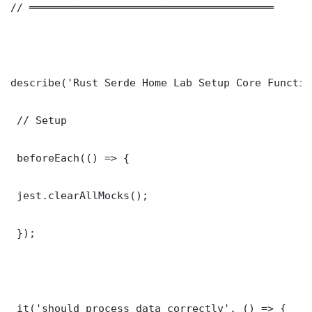
// ═══════════════════════════════════════

describe('Rust Serde Home Lab Setup Core Functio
 // Setup

 beforeEach(() => {

 jest.clearAllMocks();

 });

 it('should process data correctly', () => {
