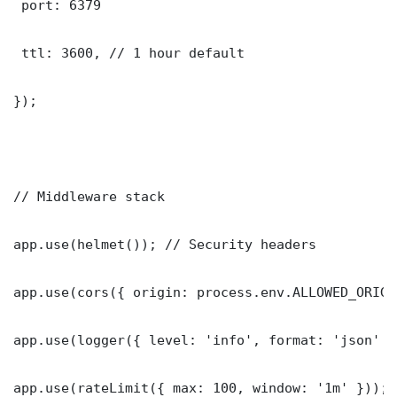
 port: 6379

 ttl: 3600, // 1 hour default

});

// Middleware stack

app.use(helmet()); // Security headers

app.use(cors({ origin: process.env.ALLOWED_ORIGI
app.use(logger({ level: 'info', format: 'json' })
app.use(rateLimit({ max: 100, window: '1m' }));
