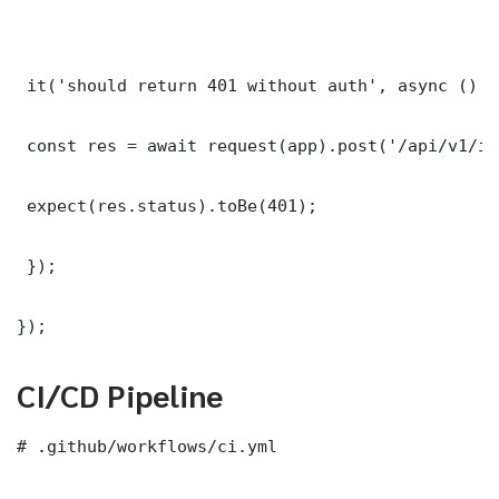
 it('should return 401 without auth', async () =>
 const res = await request(app).post('/api/v1/it
 expect(res.status).toBe(401);

 });

});
CI/CD Pipeline
# .github/workflows/ci.yml
