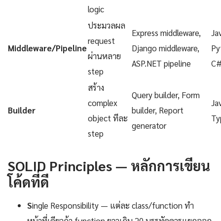
logic
ประมวลผล
Express middleware,
Ja
request
Middleware/Pipeline
Django middleware,
Py
ผ่านหลาย
ASP.NET pipeline
C
step
สร้าง
Query builder, Form
complex
Ja
Builder
builder, Report
object ทีละ
Ty
generator
step
SOLID Principles — หลักการเขียน
โค้ดที่ดี
S
ingle Responsibility — แต่ละ class/function ทำ
หน้าที่เดียวถ้า function ยาวเกิน 20 บรรทัดควรแยกออก