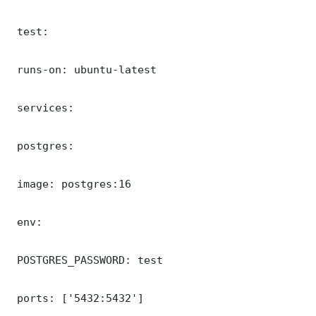
 test:

 runs-on: ubuntu-latest

 services:

 postgres:

 image: postgres:16

 env:

 POSTGRES_PASSWORD: test

 ports: ['5432:5432']
