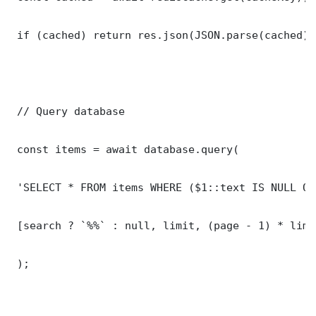
 if (cached) return res.json(JSON.parse(cached));
 // Query database

 const items = await database.query(

 'SELECT * FROM items WHERE ($1::text IS NULL OR
 [search ? `%%` : null, limit, (page - 1) * limit
 );
