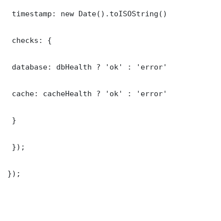
 timestamp: new Date().toISOString()

 checks: {

 database: dbHealth ? 'ok' : 'error'

 cache: cacheHealth ? 'ok' : 'error'

 }

 });

});
