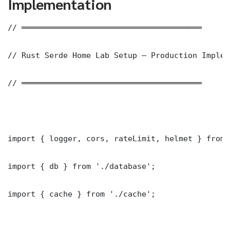
Implementation
// ═══════════════════════════════════════

// Rust Serde Home Lab Setup — Production Implem
// ═══════════════════════════════════════

import { logger, cors, rateLimit, helmet } from 
import { db } from './database';

import { cache } from './cache';
