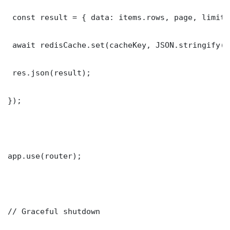
 const result = { data: items.rows, page, limit,
 await redisCache.set(cacheKey, JSON.stringify(r
 res.json(result);

});

app.use(router);

// Graceful shutdown
