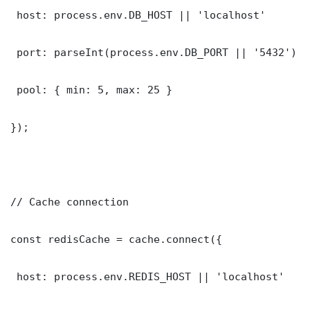
 host: process.env.DB_HOST || 'localhost'

 port: parseInt(process.env.DB_PORT || '5432')

 pool: { min: 5, max: 25 }

});

// Cache connection

const redisCache = cache.connect({

 host: process.env.REDIS_HOST || 'localhost'
