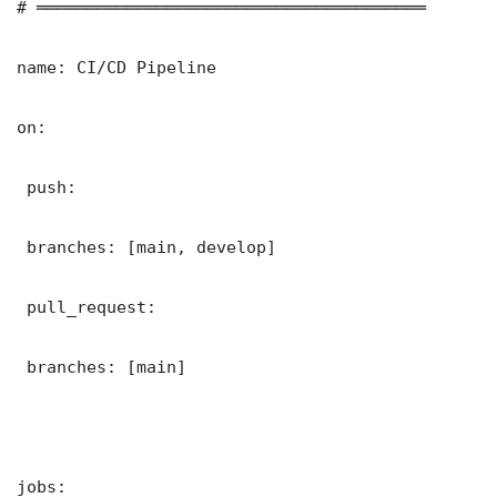
# ═══════════════════════════════════════

name: CI/CD Pipeline

on:

 push:

 branches: [main, develop]

 pull_request:

 branches: [main]

jobs:
