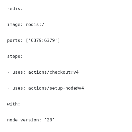
 redis:

 image: redis:7

 ports: ['6379:6379']

 steps:

 - uses: actions/checkout@v4

 - uses: actions/setup-node@v4

 with:

 node-version: '20'
