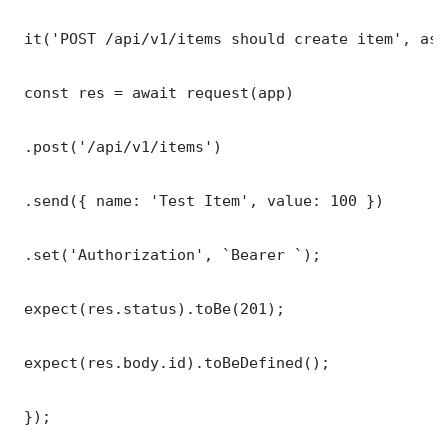
 it('POST /api/v1/items should create item', asy
 const res = await request(app)

 .post('/api/v1/items')

 .send({ name: 'Test Item', value: 100 })

 .set('Authorization', `Bearer `);

 expect(res.status).toBe(201);

 expect(res.body.id).toBeDefined();

 });
