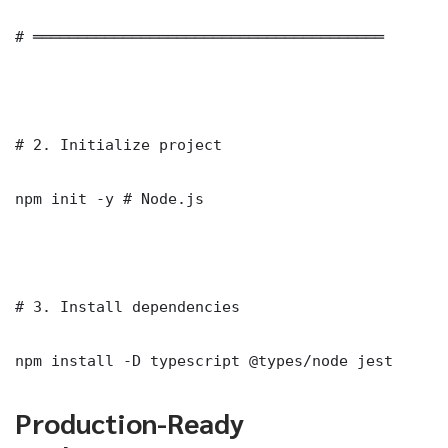
# ═══════════════════════════════════════

# 2. Initialize project

npm init -y # Node.js

# 3. Install dependencies

npm install -D typescript @types/node jest
Production-Ready