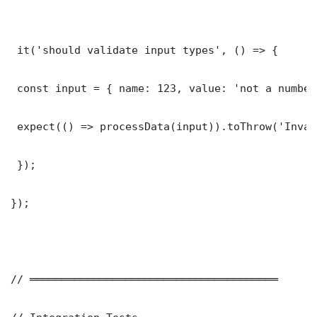
 it('should validate input types', () => {

 const input = { name: 123, value: 'not a number'
 expect(() => processData(input)).toThrow('Inval
 });

});

// ═══════════════════════════════════════
