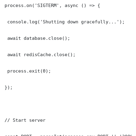
process.on('SIGTERM', async () => {

 console.log('Shutting down gracefully...');

 await database.close();

 await redisCache.close();

 process.exit(0);

});

// Start server
