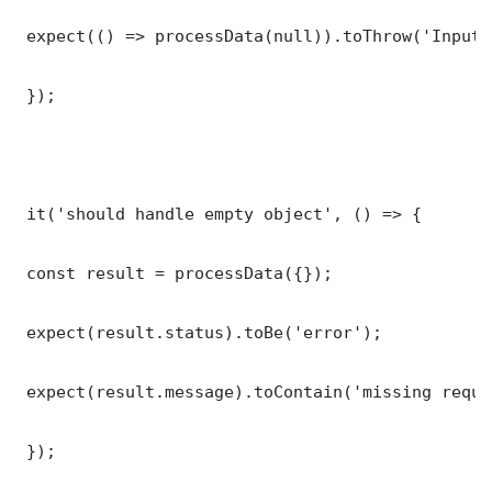
 expect(() => processData(null)).toThrow('Input 
 });

 it('should handle empty object', () => {

 const result = processData({});

 expect(result.status).toBe('error');

 expect(result.message).toContain('missing requi
 });
