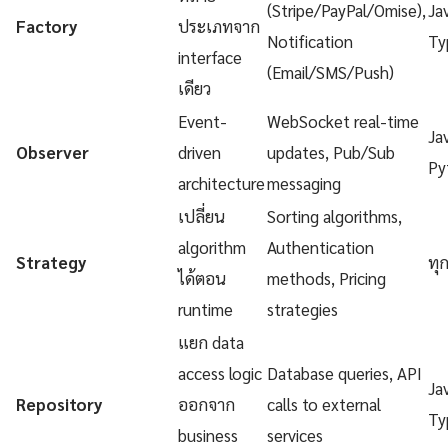
(Stripe/PayPal/Omise),
Ja
Factory
ประเภทจาก
Notification
Ty
interface
(Email/SMS/Push)
เดียว
Event-
WebSocket real-time
Ja
Observer
driven
updates, Pub/Sub
Py
architecture
messaging
เปลี่ยน
Sorting algorithms,
algorithm
Authentication
Strategy
ทุ
ได้ตอน
methods, Pricing
runtime
strategies
แยก data
access logic
Database queries, API
Ja
Repository
ออกจาก
calls to external
Ty
business
services