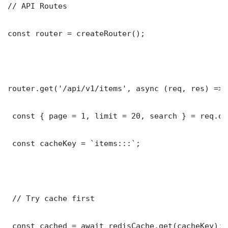
// API Routes

const router = createRouter();

router.get('/api/v1/items', async (req, res) => {
 const { page = 1, limit = 20, search } = req.que
 const cacheKey = `items:::`;

 // Try cache first

 const cached = await redisCache.get(cacheKey);
