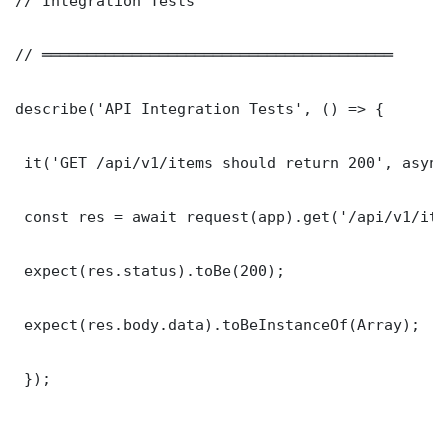
// Integration Tests

// ═══════════════════════════════════════

describe('API Integration Tests', () => {

 it('GET /api/v1/items should return 200', async
 const res = await request(app).get('/api/v1/item
 expect(res.status).toBe(200);

 expect(res.body.data).toBeInstanceOf(Array);

 });
