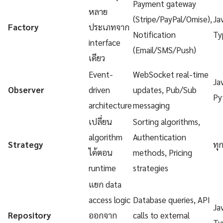
Payment gateway
หลาย
(Stripe/PayPal/Omise),
Ja
Factory
ประเภทจาก
Notification
Ty
interface
(Email/SMS/Push)
เดียว
Event-
WebSocket real-time
Ja
Observer
driven
updates, Pub/Sub
Py
architecture
messaging
เปลี่ยน
Sorting algorithms,
algorithm
Authentication
Strategy
ทุ
ได้ตอน
methods, Pricing
runtime
strategies
แยก data
access logic
Database queries, API
Ja
Repository
ออกจาก
calls to external
Ty