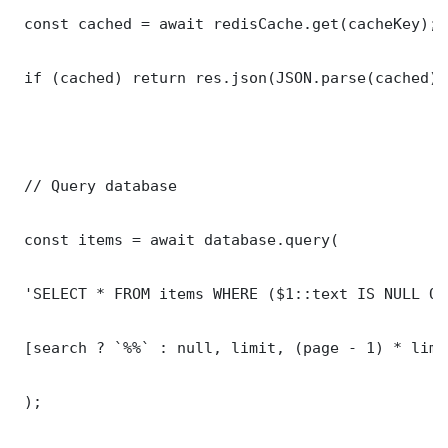
 const cached = await redisCache.get(cacheKey);

 if (cached) return res.json(JSON.parse(cached));
 // Query database

 const items = await database.query(

 'SELECT * FROM items WHERE ($1::text IS NULL OR
 [search ? `%%` : null, limit, (page - 1) * limit
 );
