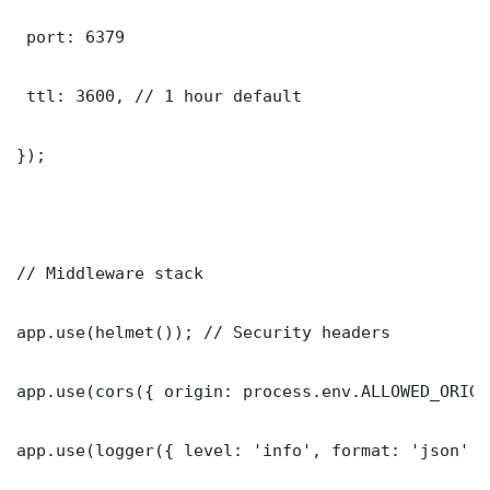
 port: 6379

 ttl: 3600, // 1 hour default

});

// Middleware stack

app.use(helmet()); // Security headers

app.use(cors({ origin: process.env.ALLOWED_ORIGI
app.use(logger({ level: 'info', format: 'json' })