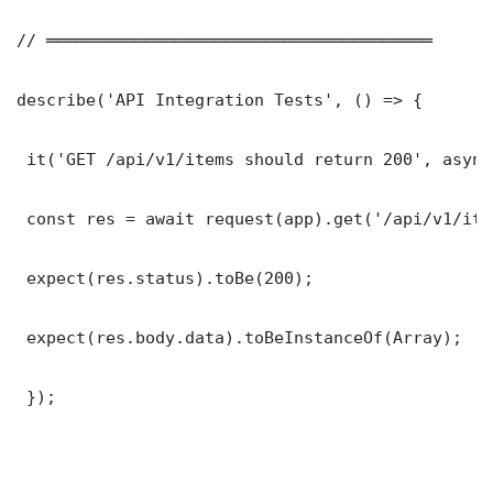
// ═══════════════════════════════════════

describe('API Integration Tests', () => {

 it('GET /api/v1/items should return 200', async
 const res = await request(app).get('/api/v1/item
 expect(res.status).toBe(200);

 expect(res.body.data).toBeInstanceOf(Array);

 });
