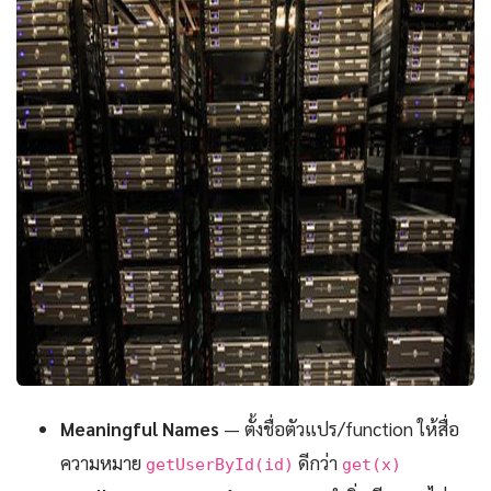
Meaningful Names
— ตั้งชื่อตัวแปร/function ให้สื่อ
ความหมาย
ดีกว่า
getUserById(id)
get(x)