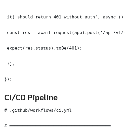
 it('should return 401 without auth', async () =>
 const res = await request(app).post('/api/v1/it
 expect(res.status).toBe(401);

 });

});
CI/CD Pipeline
# .github/workflows/ci.yml

# ═══════════════════════════════════════
