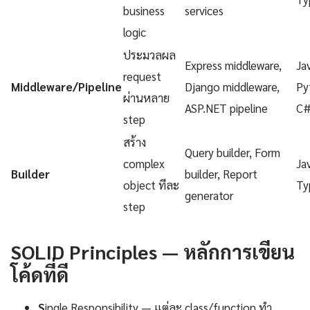
business
services
logic
ประมวลผล
Express middleware,
Ja
request
Middleware/Pipeline
Django middleware,
Py
ผ่านหลาย
ASP.NET pipeline
C
step
สร้าง
Query builder, Form
complex
Ja
Builder
builder, Report
object ทีละ
Ty
generator
step
SOLID Principles — หลักการเขียน
โค้ดที่ดี
S
ingle Responsibility — แต่ละ class/function ทำ