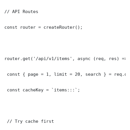
// API Routes

const router = createRouter();

router.get('/api/v1/items', async (req, res) => {
 const { page = 1, limit = 20, search } = req.que
 const cacheKey = `items:::`;

 // Try cache first
