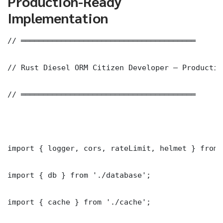
Production-Ready
Implementation
// ═══════════════════════════════════════

// Rust Diesel ORM Citizen Developer — Productio
// ═══════════════════════════════════════

import { logger, cors, rateLimit, helmet } from 
import { db } from './database';

import { cache } from './cache';
