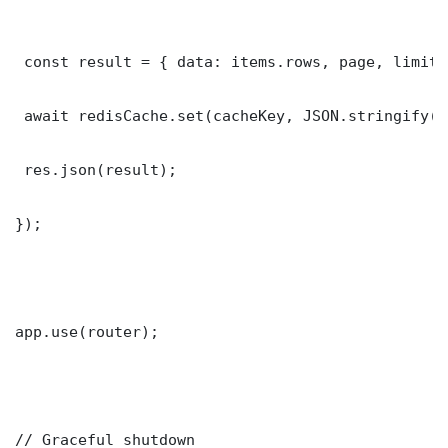
 const result = { data: items.rows, page, limit,
 await redisCache.set(cacheKey, JSON.stringify(r
 res.json(result);

});

app.use(router);

// Graceful shutdown
