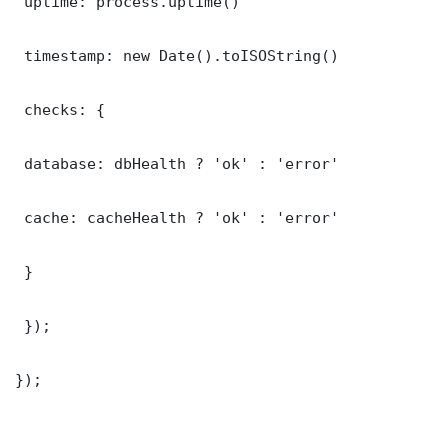
 uptime: process.uptime()

 timestamp: new Date().toISOString()

 checks: {

 database: dbHealth ? 'ok' : 'error'

 cache: cacheHealth ? 'ok' : 'error'

 }

 });

});
