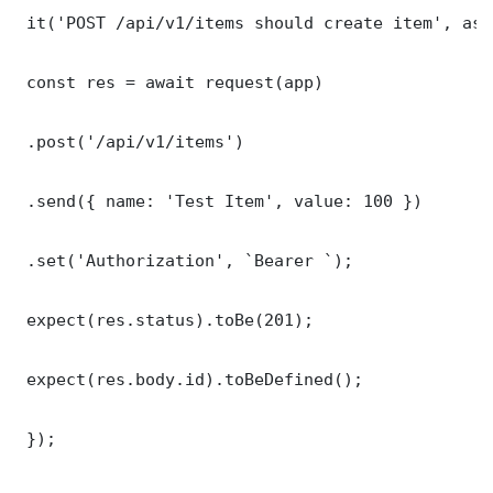
 it('POST /api/v1/items should create item', asy
 const res = await request(app)

 .post('/api/v1/items')

 .send({ name: 'Test Item', value: 100 })

 .set('Authorization', `Bearer `);

 expect(res.status).toBe(201);

 expect(res.body.id).toBeDefined();

 });
