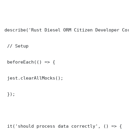
describe('Rust Diesel ORM Citizen Developer Core
 // Setup

 beforeEach(() => {

 jest.clearAllMocks();

 });

 it('should process data correctly', () => {
