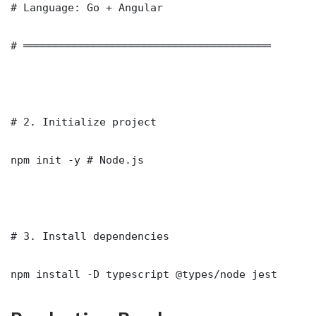
# Language: Go + Angular

# ═══════════════════════════════════════

# 2. Initialize project

npm init -y # Node.js

# 3. Install dependencies

npm install -D typescript @types/node jest