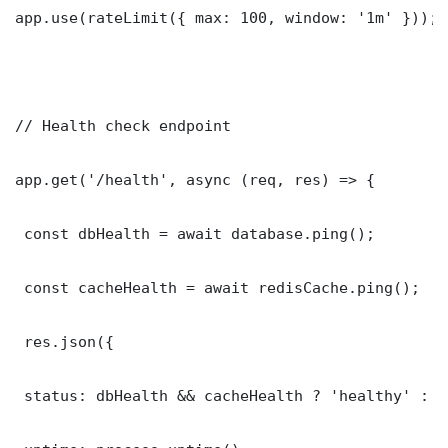
app.use(rateLimit({ max: 100, window: '1m' }));

// Health check endpoint

app.get('/health', async (req, res) => {

 const dbHealth = await database.ping();

 const cacheHealth = await redisCache.ping();

 res.json({

 status: dbHealth && cacheHealth ? 'healthy' : '