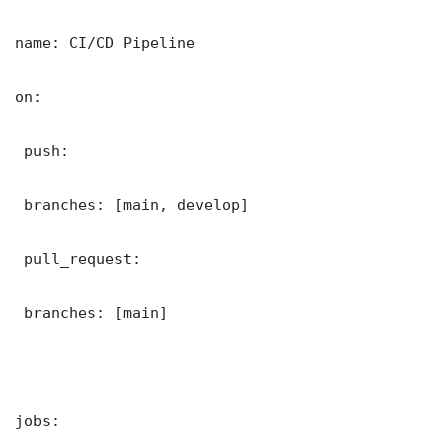
name: CI/CD Pipeline

on:

 push:

 branches: [main, develop]

 pull_request:

 branches: [main]

jobs:
