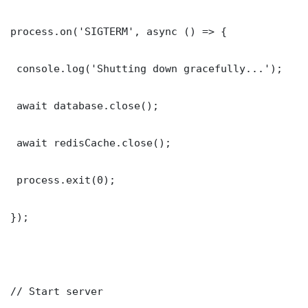
process.on('SIGTERM', async () => {

 console.log('Shutting down gracefully...');

 await database.close();

 await redisCache.close();

 process.exit(0);

});

// Start server
