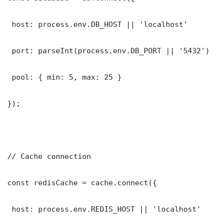
 host: process.env.DB_HOST || 'localhost'

 port: parseInt(process.env.DB_PORT || '5432')

 pool: { min: 5, max: 25 }

});

// Cache connection

const redisCache = cache.connect({

 host: process.env.REDIS_HOST || 'localhost'
