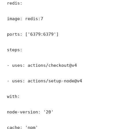
 redis:

 image: redis:7

 ports: ['6379:6379']

 steps:

 - uses: actions/checkout@v4

 - uses: actions/setup-node@v4

 with:

 node-version: '20'

 cache: 'npm'
