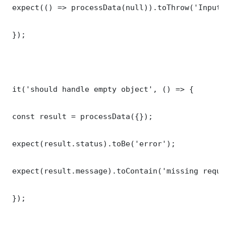
 expect(() => processData(null)).toThrow('Input 
 });

 it('should handle empty object', () => {

 const result = processData({});

 expect(result.status).toBe('error');

 expect(result.message).toContain('missing requi
 });
