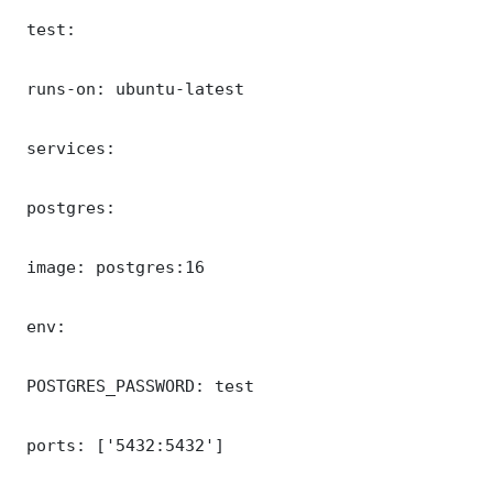
 test:

 runs-on: ubuntu-latest

 services:

 postgres:

 image: postgres:16

 env:

 POSTGRES_PASSWORD: test

 ports: ['5432:5432']
