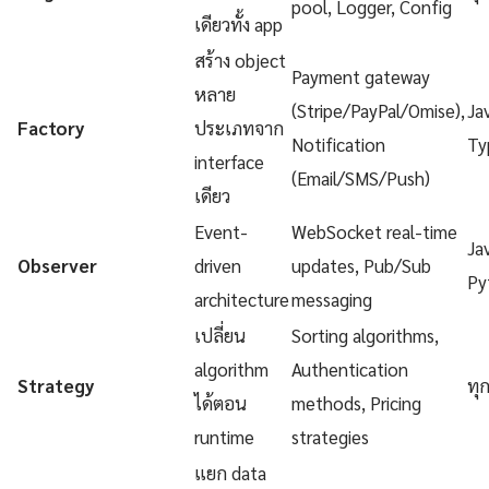
pool, Logger, Config
เดียวทั้ง app
สร้าง object
Payment gateway
หลาย
(Stripe/PayPal/Omise),
Ja
Factory
ประเภทจาก
Notification
Ty
interface
(Email/SMS/Push)
เดียว
Event-
WebSocket real-time
Ja
Observer
driven
updates, Pub/Sub
Py
architecture
messaging
เปลี่ยน
Sorting algorithms,
algorithm
Authentication
Strategy
ทุ
ได้ตอน
methods, Pricing
runtime
strategies
แยก data