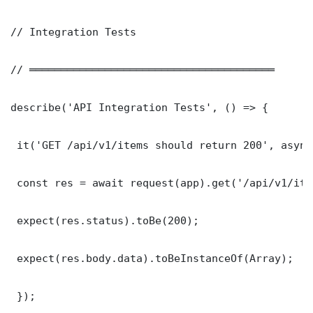
// Integration Tests

// ═══════════════════════════════════════

describe('API Integration Tests', () => {

 it('GET /api/v1/items should return 200', async
 const res = await request(app).get('/api/v1/item
 expect(res.status).toBe(200);

 expect(res.body.data).toBeInstanceOf(Array);

 });
