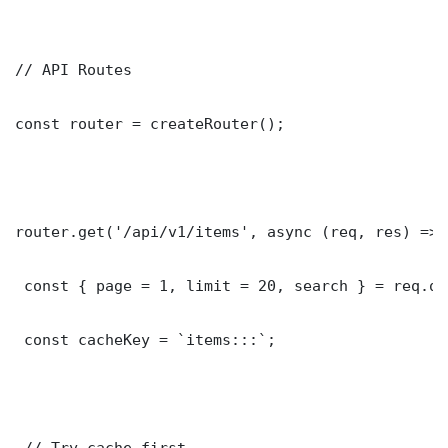
// API Routes

const router = createRouter();

router.get('/api/v1/items', async (req, res) => {
 const { page = 1, limit = 20, search } = req.que
 const cacheKey = `items:::`;

 // Try cache first
