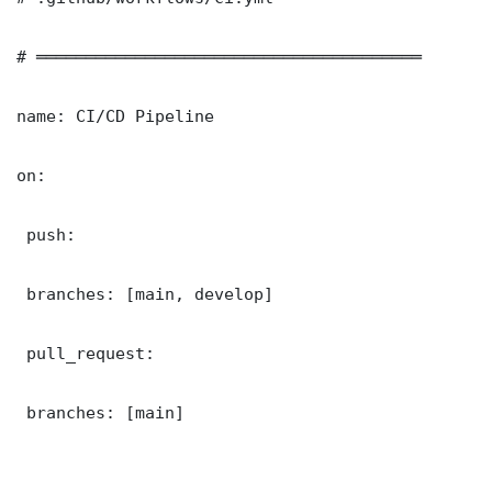
# ═══════════════════════════════════════

name: CI/CD Pipeline

on:

 push:

 branches: [main, develop]

 pull_request:

 branches: [main]
