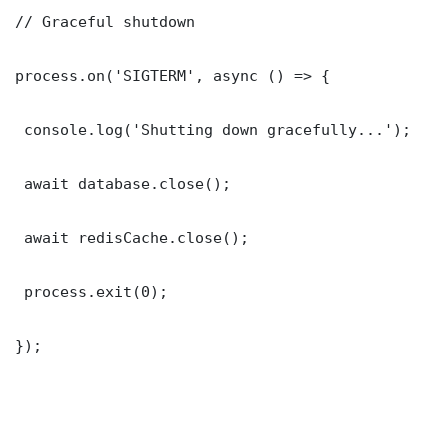
// Graceful shutdown

process.on('SIGTERM', async () => {

 console.log('Shutting down gracefully...');

 await database.close();

 await redisCache.close();

 process.exit(0);

});
