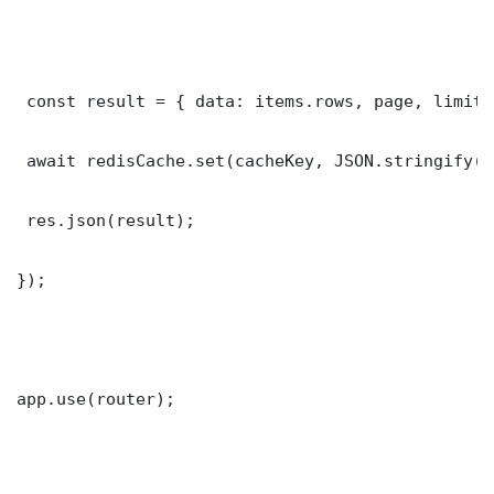
 const result = { data: items.rows, page, limit,
 await redisCache.set(cacheKey, JSON.stringify(r
 res.json(result);

});

app.use(router);
