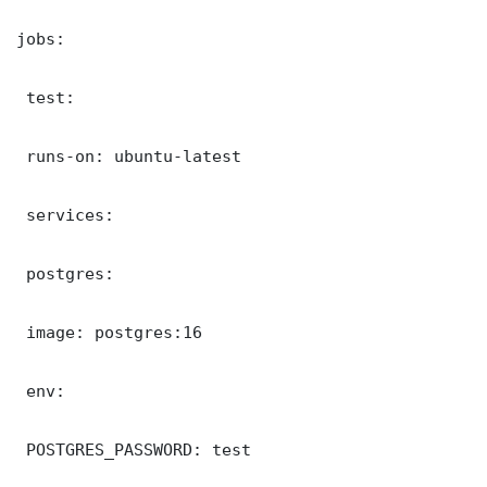
jobs:

 test:

 runs-on: ubuntu-latest

 services:

 postgres:

 image: postgres:16

 env:

 POSTGRES_PASSWORD: test
