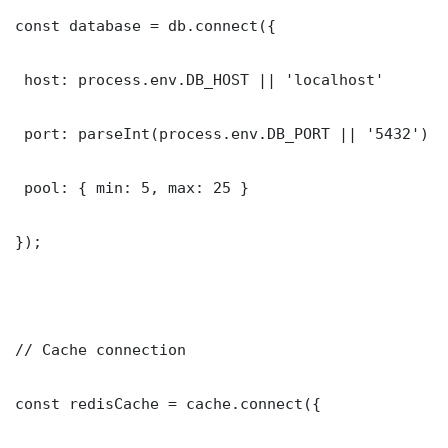
const database = db.connect({

 host: process.env.DB_HOST || 'localhost'

 port: parseInt(process.env.DB_PORT || '5432')

 pool: { min: 5, max: 25 }

});

// Cache connection

const redisCache = cache.connect({
