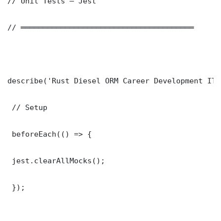
// Unit Tests — Jest

// ═══════════════════════════════════════

describe('Rust Diesel ORM Career Development IT 
 // Setup

 beforeEach(() => {

 jest.clearAllMocks();

 });
