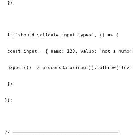
 });

 it('should validate input types', () => {

 const input = { name: 123, value: 'not a number'
 expect(() => processData(input)).toThrow('Inval
 });

});

// ═══════════════════════════════════════
