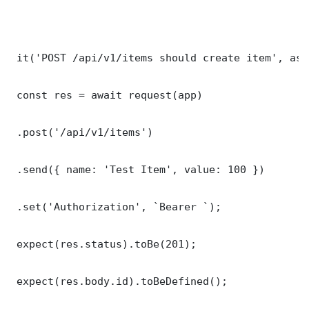
 it('POST /api/v1/items should create item', asy
 const res = await request(app)

 .post('/api/v1/items')

 .send({ name: 'Test Item', value: 100 })

 .set('Authorization', `Bearer `);

 expect(res.status).toBe(201);

 expect(res.body.id).toBeDefined();
