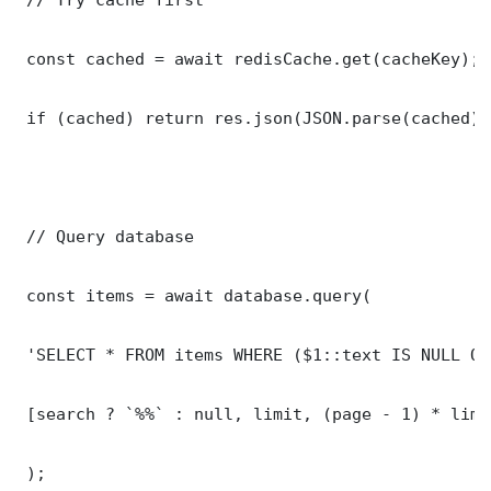
 const cached = await redisCache.get(cacheKey);

 if (cached) return res.json(JSON.parse(cached));
 // Query database

 const items = await database.query(

 'SELECT * FROM items WHERE ($1::text IS NULL OR
 [search ? `%%` : null, limit, (page - 1) * limit
 );
