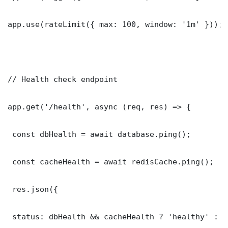
app.use(rateLimit({ max: 100, window: '1m' }));

// Health check endpoint

app.get('/health', async (req, res) => {

 const dbHealth = await database.ping();

 const cacheHealth = await redisCache.ping();

 res.json({

 status: dbHealth && cacheHealth ? 'healthy' : '