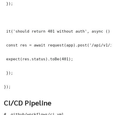
 });

 it('should return 401 without auth', async () =>
 const res = await request(app).post('/api/v1/it
 expect(res.status).toBe(401);

 });

});
CI/CD Pipeline
# .github/workflows/ci.yml
