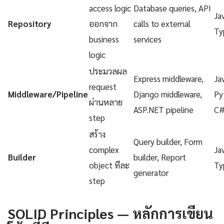
access logic
Database queries, API
Ja
Repository
ออกจาก
calls to external
Ty
business
services
logic
ประมวลผล
Express middleware,
Ja
request
Middleware/Pipeline
Django middleware,
Py
ผ่านหลาย
ASP.NET pipeline
C
step
สร้าง
Query builder, Form
complex
Ja
Builder
builder, Report
object ทีละ
Ty
generator
step
SOLID Principles — หลักการเขียน