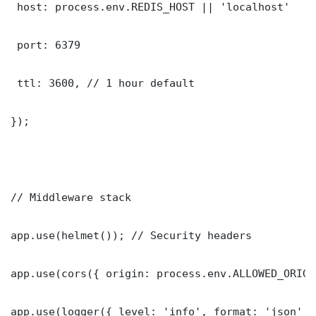
 host: process.env.REDIS_HOST || 'localhost'

 port: 6379

 ttl: 3600, // 1 hour default

});

// Middleware stack

app.use(helmet()); // Security headers

app.use(cors({ origin: process.env.ALLOWED_ORIGI
app.use(logger({ level: 'info', format: 'json' })