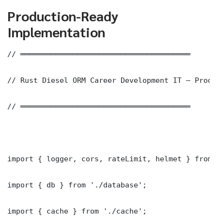
Production-Ready
Implementation
// ═══════════════════════════════════════

// Rust Diesel ORM Career Development IT — Produ
// ═══════════════════════════════════════

import { logger, cors, rateLimit, helmet } from 
import { db } from './database';

import { cache } from './cache';
