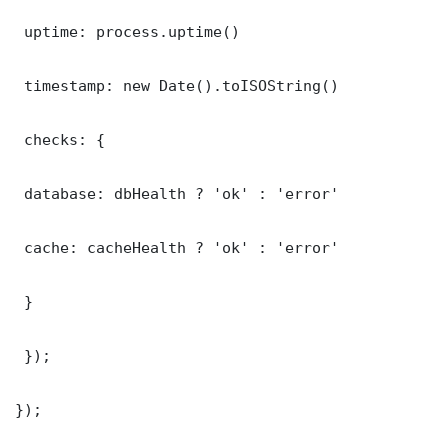
 uptime: process.uptime()

 timestamp: new Date().toISOString()

 checks: {

 database: dbHealth ? 'ok' : 'error'

 cache: cacheHealth ? 'ok' : 'error'

 }

 });

});
