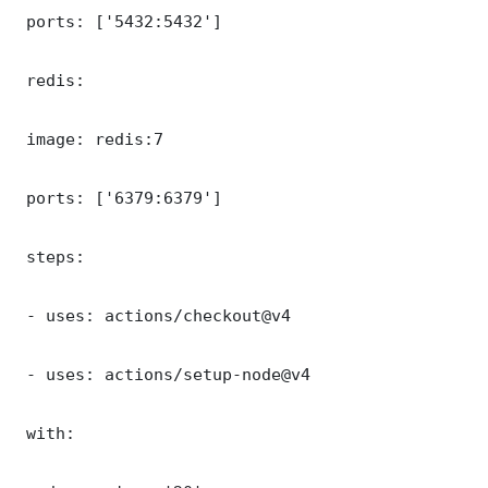
 ports: ['5432:5432']

 redis:

 image: redis:7

 ports: ['6379:6379']

 steps:

 - uses: actions/checkout@v4

 - uses: actions/setup-node@v4

 with:
