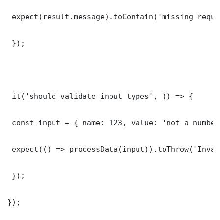
 expect(result.message).toContain('missing requi
 });

 it('should validate input types', () => {

 const input = { name: 123, value: 'not a number'
 expect(() => processData(input)).toThrow('Inval
 });

});
