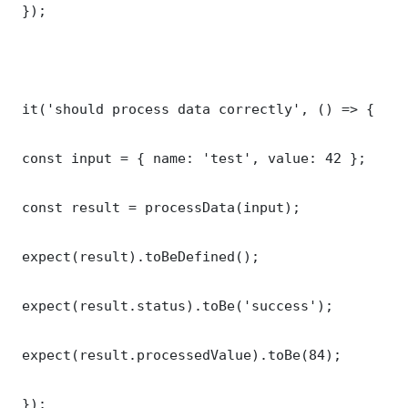
 });

 it('should process data correctly', () => {

 const input = { name: 'test', value: 42 };

 const result = processData(input);

 expect(result).toBeDefined();

 expect(result.status).toBe('success');

 expect(result.processedValue).toBe(84);

 });
