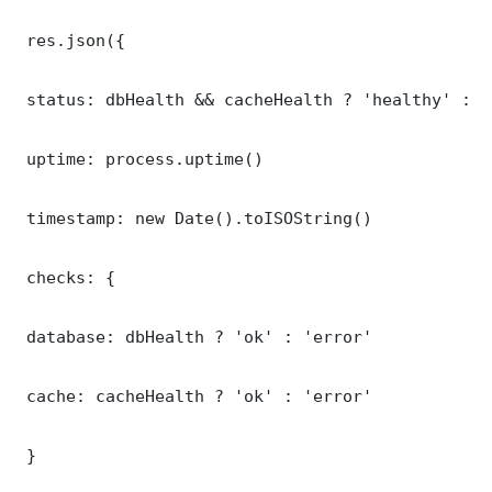
 res.json({

 status: dbHealth && cacheHealth ? 'healthy' : '
 uptime: process.uptime()

 timestamp: new Date().toISOString()

 checks: {

 database: dbHealth ? 'ok' : 'error'

 cache: cacheHealth ? 'ok' : 'error'

 }
