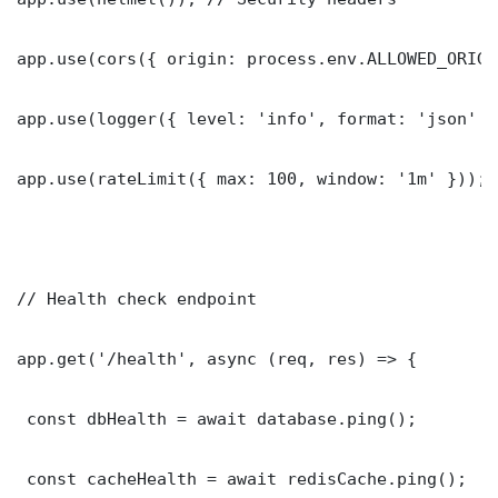
app.use(cors({ origin: process.env.ALLOWED_ORIGI
app.use(logger({ level: 'info', format: 'json' })
app.use(rateLimit({ max: 100, window: '1m' }));

// Health check endpoint

app.get('/health', async (req, res) => {

 const dbHealth = await database.ping();

 const cacheHealth = await redisCache.ping();
