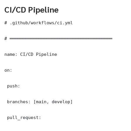
CI/CD Pipeline
# .github/workflows/ci.yml

# ═══════════════════════════════════════

name: CI/CD Pipeline

on:

 push:

 branches: [main, develop]

 pull_request:
