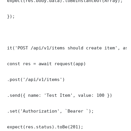
 expect(res.body.data).toBeInstanceOf(Array);

 });

 it('POST /api/v1/items should create item', asy
 const res = await request(app)

 .post('/api/v1/items')

 .send({ name: 'Test Item', value: 100 })

 .set('Authorization', `Bearer `);

 expect(res.status).toBe(201);
