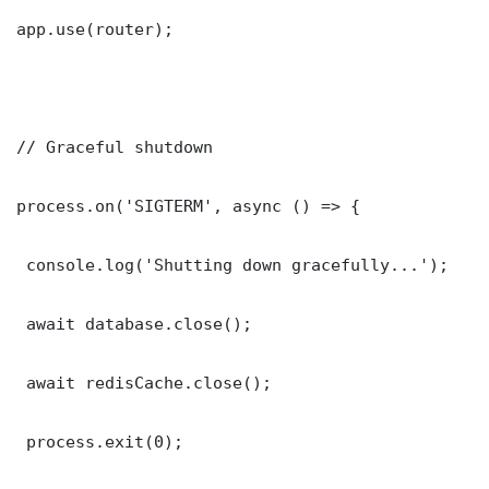
app.use(router);

// Graceful shutdown

process.on('SIGTERM', async () => {

 console.log('Shutting down gracefully...');

 await database.close();

 await redisCache.close();

 process.exit(0);
