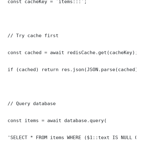
 const cacheKey = `items:::`;

 // Try cache first

 const cached = await redisCache.get(cacheKey);

 if (cached) return res.json(JSON.parse(cached));
 // Query database

 const items = await database.query(

 'SELECT * FROM items WHERE ($1::text IS NULL OR