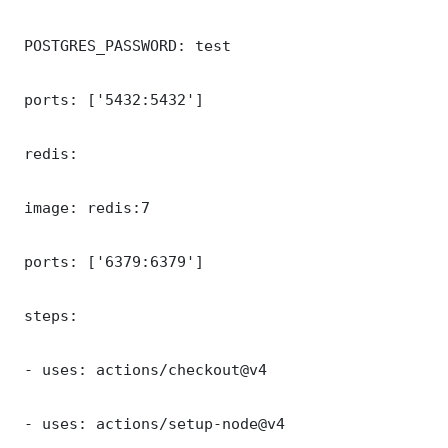
 POSTGRES_PASSWORD: test

 ports: ['5432:5432']

 redis:

 image: redis:7

 ports: ['6379:6379']

 steps:

 - uses: actions/checkout@v4

 - uses: actions/setup-node@v4
