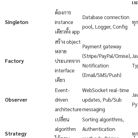
เห
ต้องการ
Database connection
Singleton
instance
ทุ
pool, Logger, Config
เดียวทั้ง app
สร้าง object
Payment gateway
หลาย
(Stripe/PayPal/Omise),
Ja
Factory
ประเภทจาก
Notification
Ty
interface
(Email/SMS/Push)
เดียว
Event-
WebSocket real-time
Ja
Observer
driven
updates, Pub/Sub
Py
architecture
messaging
เปลี่ยน
Sorting algorithms,
algorithm
Authentication
Strategy
ทุ