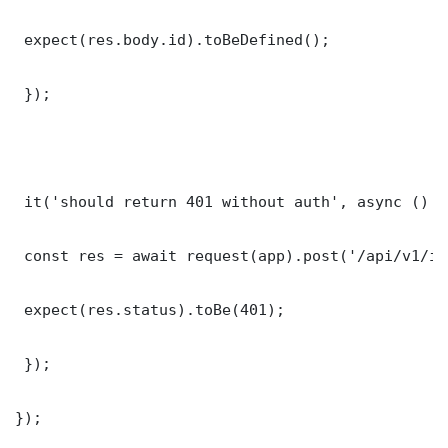
 expect(res.body.id).toBeDefined();

 });

 it('should return 401 without auth', async () =>
 const res = await request(app).post('/api/v1/it
 expect(res.status).toBe(401);

 });

});