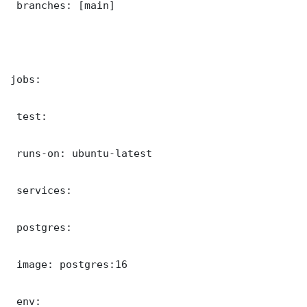
 branches: [main]

jobs:

 test:

 runs-on: ubuntu-latest

 services:

 postgres:

 image: postgres:16

 env:
