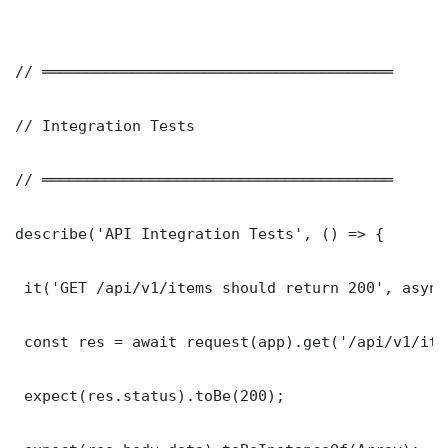
// ═══════════════════════════════════════

// Integration Tests

// ═══════════════════════════════════════

describe('API Integration Tests', () => {

 it('GET /api/v1/items should return 200', async
 const res = await request(app).get('/api/v1/item
 expect(res.status).toBe(200);
