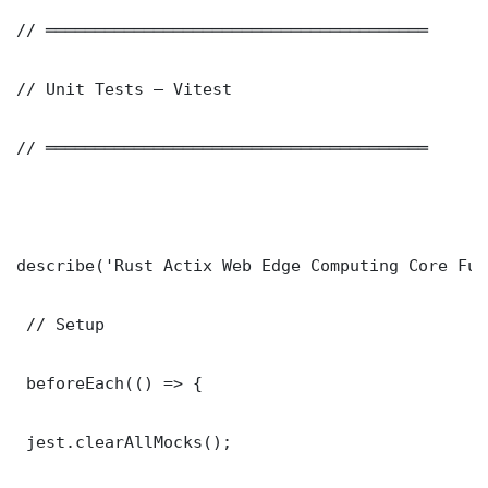
// ═══════════════════════════════════════

// Unit Tests — Vitest

// ═══════════════════════════════════════

describe('Rust Actix Web Edge Computing Core Fun
 // Setup

 beforeEach(() => {

 jest.clearAllMocks();
