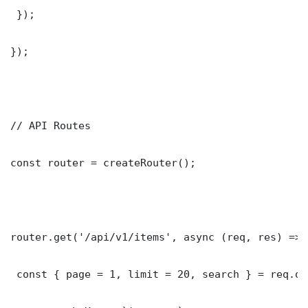
 });

});

// API Routes

const router = createRouter();

router.get('/api/v1/items', async (req, res) => {
 const { page = 1, limit = 20, search } = req.que