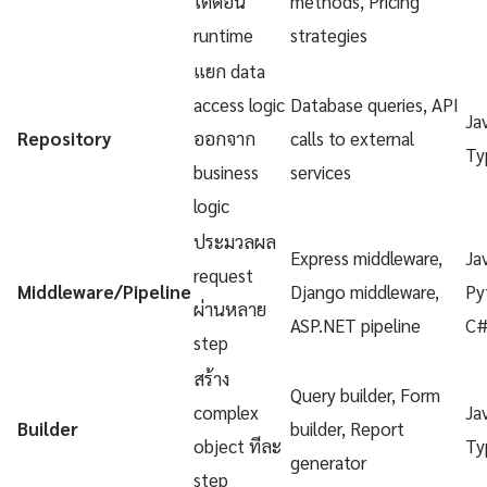
ได้ตอน
methods, Pricing
runtime
strategies
แยก data
access logic
Database queries, API
Ja
Repository
ออกจาก
calls to external
Ty
business
services
logic
ประมวลผล
Express middleware,
Ja
request
Middleware/Pipeline
Django middleware,
Py
ผ่านหลาย
ASP.NET pipeline
C
step
สร้าง
Query builder, Form
complex
Ja
Builder
builder, Report
object ทีละ
Ty
generator
step