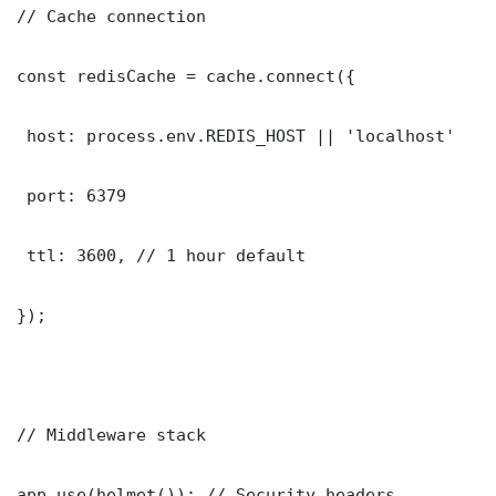
// Cache connection

const redisCache = cache.connect({

 host: process.env.REDIS_HOST || 'localhost'

 port: 6379

 ttl: 3600, // 1 hour default

});

// Middleware stack

app.use(helmet()); // Security headers
