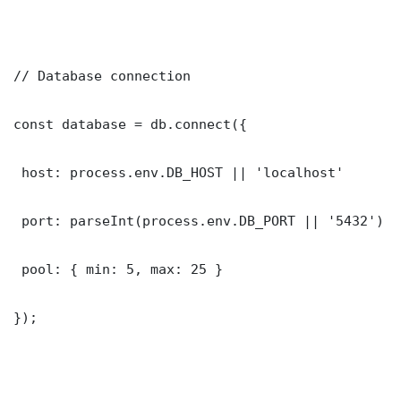
// Database connection

const database = db.connect({

 host: process.env.DB_HOST || 'localhost'

 port: parseInt(process.env.DB_PORT || '5432')

 pool: { min: 5, max: 25 }

});
