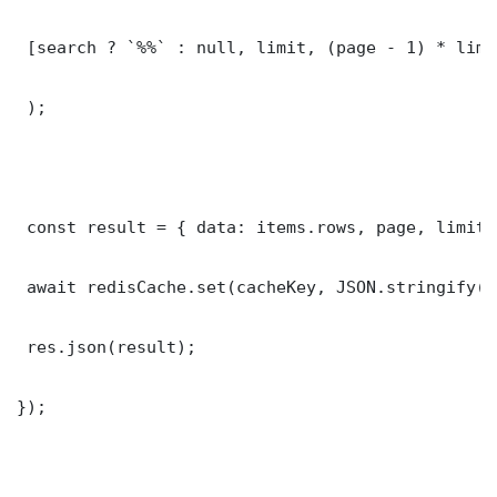
 [search ? `%%` : null, limit, (page - 1) * limit
 );

 const result = { data: items.rows, page, limit,
 await redisCache.set(cacheKey, JSON.stringify(r
 res.json(result);

});
