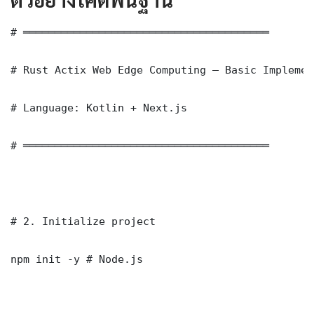
# ═══════════════════════════════════════

# Rust Actix Web Edge Computing — Basic Implement
# Language: Kotlin + Next.js

# ═══════════════════════════════════════

# 2. Initialize project

npm init -y # Node.js
