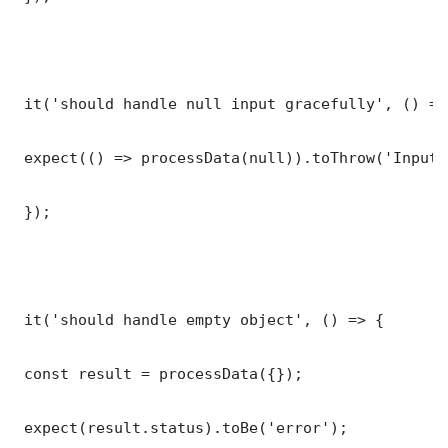
 it('should handle null input gracefully', () => 
 expect(() => processData(null)).toThrow('Input 
 });

 it('should handle empty object', () => {

 const result = processData({});

 expect(result.status).toBe('error');
