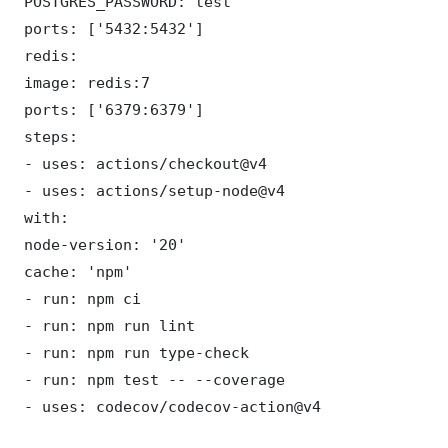
 POSTGRES_PASSWORD: test

 ports: ['5432:5432']

 redis:

 image: redis:7

 ports: ['6379:6379']

 steps:

 - uses: actions/checkout@v4

 - uses: actions/setup-node@v4

 with:

 node-version: '20'

 cache: 'npm'

 - run: npm ci

 - run: npm run lint

 - run: npm run type-check

 - run: npm test -- --coverage

 - uses: codecov/codecov-action@v4
