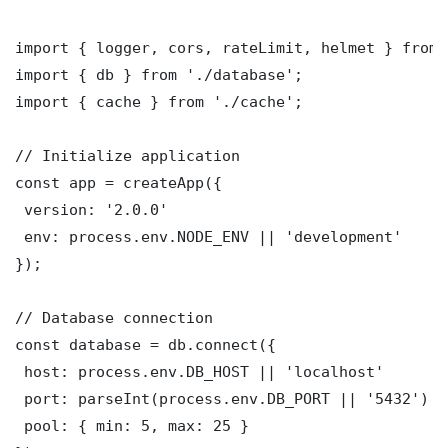
import { logger, cors, rateLimit, helmet } from 
import { db } from './database';

import { cache } from './cache';

// Initialize application

const app = createApp({

 version: '2.0.0'

 env: process.env.NODE_ENV || 'development'

});

// Database connection

const database = db.connect({

 host: process.env.DB_HOST || 'localhost'

 port: parseInt(process.env.DB_PORT || '5432')

 pool: { min: 5, max: 25 }
