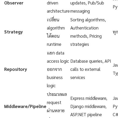
Observer
driven
updates, Pub/Sub
Py
architecture
messaging
เปลี่ยน
Sorting algorithms,
algorithm
Authentication
Strategy
ทุ
ได้ตอน
methods, Pricing
runtime
strategies
แยก data
access logic
Database queries, API
Ja
Repository
ออกจาก
calls to external
Ty
business
services
logic
ประมวลผล
Express middleware,
Ja
request
Middleware/Pipeline
Django middleware,
Py
ผ่านหลาย
ASP.NET pipeline
C