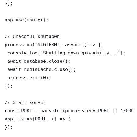
});

app.use(router);

// Graceful shutdown

process.on('SIGTERM', async () => {

 console.log('Shutting down gracefully...');

 await database.close();

 await redisCache.close();

 process.exit(0);

});

// Start server

const PORT = parseInt(process.env.PORT || '3000')
app.listen(PORT, () => {

});