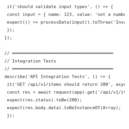
 it('should validate input types', () => {

 const input = { name: 123, value: 'not a number'
 expect(() => processData(input)).toThrow('Inval
 });

});

// ═══════════════════════════════════════

// Integration Tests

// ═══════════════════════════════════════

describe('API Integration Tests', () => {

 it('GET /api/v1/items should return 200', async
 const res = await request(app).get('/api/v1/item
 expect(res.status).toBe(200);

 expect(res.body.data).toBeInstanceOf(Array);

 });
