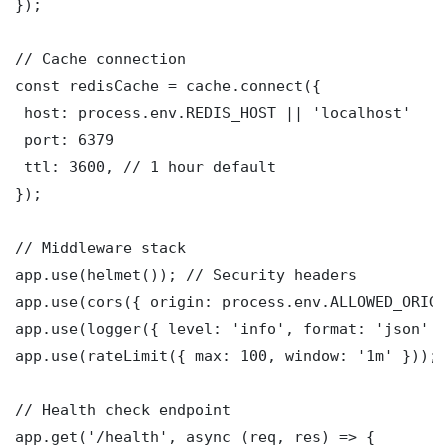
});

// Cache connection

const redisCache = cache.connect({

 host: process.env.REDIS_HOST || 'localhost'

 port: 6379

 ttl: 3600, // 1 hour default

});

// Middleware stack

app.use(helmet()); // Security headers

app.use(cors({ origin: process.env.ALLOWED_ORIGI
app.use(logger({ level: 'info', format: 'json' })
app.use(rateLimit({ max: 100, window: '1m' }));

// Health check endpoint

app.get('/health', async (req, res) => {
