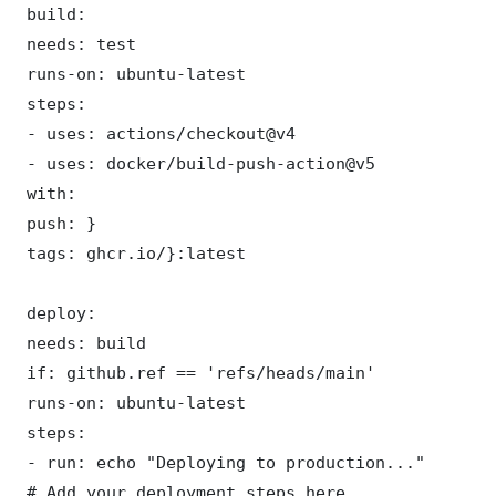
 build:

 needs: test

 runs-on: ubuntu-latest

 steps:

 - uses: actions/checkout@v4

 - uses: docker/build-push-action@v5

 with:

 push: }

 tags: ghcr.io/}:latest

 deploy:

 needs: build

 if: github.ref == 'refs/heads/main'

 runs-on: ubuntu-latest

 steps:

 - run: echo "Deploying to production..."

 # Add your deployment steps here