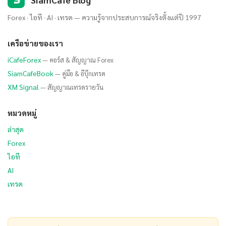
Forex · ไอที · AI · เทรด — ความรู้จากประสบการณ์จริงตั้งแต่ปี 1997
เครือข่ายของเรา
iCafeForex
— คอร์ส & สัญญาณ Forex
SiamCafeBook
— คู่มือ & อีบุ๊กเทรด
XM Signal
— สัญญาณเทรดรายวัน
หมวดหมู่
ล่าสุด
Forex
ไอที
AI
เทรด