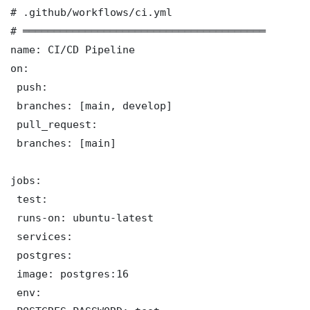
# .github/workflows/ci.yml

# ═══════════════════════════════════════

name: CI/CD Pipeline

on:

 push:

 branches: [main, develop]

 pull_request:

 branches: [main]

jobs:

 test:

 runs-on: ubuntu-latest

 services:

 postgres:

 image: postgres:16

 env:
