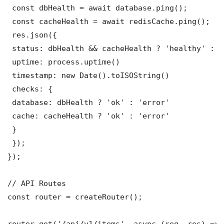
 const dbHealth = await database.ping();

 const cacheHealth = await redisCache.ping();

 res.json({

 status: dbHealth && cacheHealth ? 'healthy' : '
 uptime: process.uptime()

 timestamp: new Date().toISOString()

 checks: {

 database: dbHealth ? 'ok' : 'error'

 cache: cacheHealth ? 'ok' : 'error'

 }

 });

});

// API Routes

const router = createRouter();

router.get('/api/v1/items', async (req, res) => {