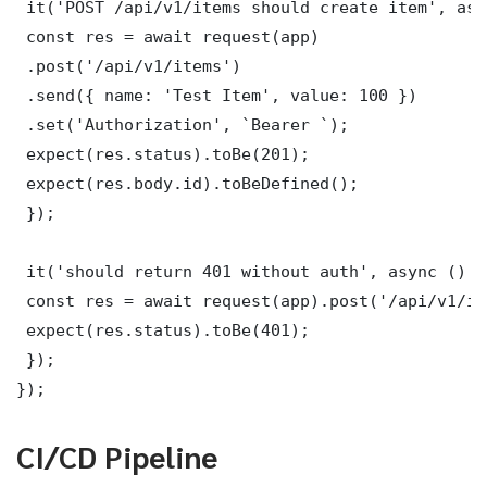
 it('POST /api/v1/items should create item', asy
 const res = await request(app)

 .post('/api/v1/items')

 .send({ name: 'Test Item', value: 100 })

 .set('Authorization', `Bearer `);

 expect(res.status).toBe(201);

 expect(res.body.id).toBeDefined();

 });

 it('should return 401 without auth', async () =>
 const res = await request(app).post('/api/v1/it
 expect(res.status).toBe(401);

 });

});
CI/CD Pipeline