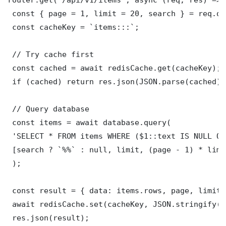
 const { page = 1, limit = 20, search } = req.que
 const cacheKey = `items:::`;

 // Try cache first

 const cached = await redisCache.get(cacheKey);

 if (cached) return res.json(JSON.parse(cached));
 // Query database

 const items = await database.query(

 'SELECT * FROM items WHERE ($1::text IS NULL OR
 [search ? `%%` : null, limit, (page - 1) * limit
 );

 const result = { data: items.rows, page, limit,
 await redisCache.set(cacheKey, JSON.stringify(r
 res.json(result);
