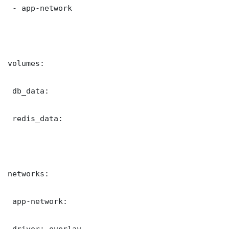
 - app-network

volumes:

 db_data:

 redis_data:

networks:

 app-network:

 driver: overlay