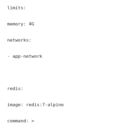
 limits:

 memory: 4G

 networks:

 - app-network

 redis:

 image: redis:7-alpine

 command: >
