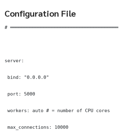
Configuration File
# ═══════════════════════════════════════

server:

 bind: "0.0.0.0"

 port: 5000

 workers: auto # = number of CPU cores

 max_connections: 10000
