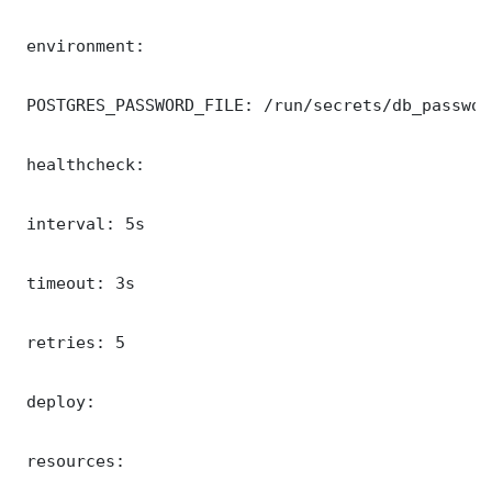
 environment:

 POSTGRES_PASSWORD_FILE: /run/secrets/db_password
 healthcheck:

 interval: 5s

 timeout: 3s

 retries: 5

 deploy:

 resources:
