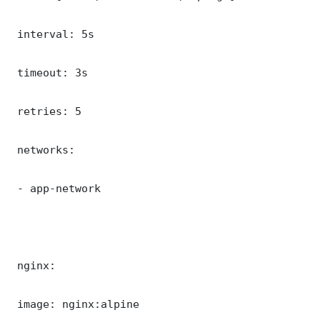
 interval: 5s

 timeout: 3s

 retries: 5

 networks:

 - app-network

 nginx:

 image: nginx:alpine
