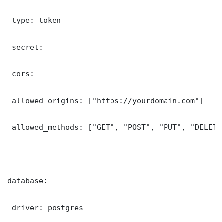
 type: token

 secret: 

 cors:

 allowed_origins: ["https://yourdomain.com"]

 allowed_methods: ["GET", "POST", "PUT", "DELETE"
database:

 driver: postgres
