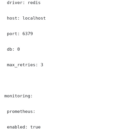
 driver: redis

 host: localhost

 port: 6379

 db: 0

 max_retries: 3

monitoring:

 prometheus:

 enabled: true
