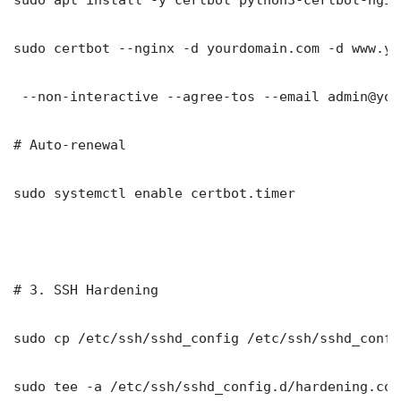
sudo certbot --nginx -d yourdomain.com -d www.yo
 --non-interactive --agree-tos --email admin@you
# Auto-renewal

sudo systemctl enable certbot.timer

# 3. SSH Hardening

sudo cp /etc/ssh/sshd_config /etc/ssh/sshd_config
sudo tee -a /etc/ssh/sshd_config.d/hardening.con