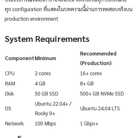
ทุก configuration ที่แสดงในบทความนี้ผ่านการทดสอบจริงบน
production environment
System Requirements
Recommended
Component
Minimum
(Production)
CPU
2 cores
16+ cores
RAM
4 GB
8+ GB
Disk
50 GB SSD
500+ GB NVMe SSD
Ubuntu 22.04+ /
OS
Ubuntu 24.04 LTS
Rocky 9+
Network
100 Mbps
1 Gbps+