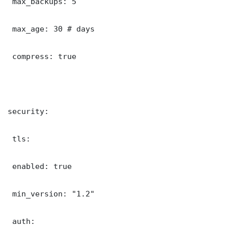
 max_backups: 5

 max_age: 30 # days

 compress: true

security:

 tls:

 enabled: true

 min_version: "1.2"

 auth:
