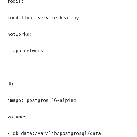
 redis:

 condition: service_healthy

 networks:

 - app-network

 db:

 image: postgres:16-alpine

 volumes:

 - db_data:/var/lib/postgresql/data
