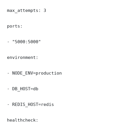
 max_attempts: 3

 ports:

 - "5000:5000"

 environment:

 - NODE_ENV=production

 - DB_HOST=db

 - REDIS_HOST=redis

 healthcheck:
