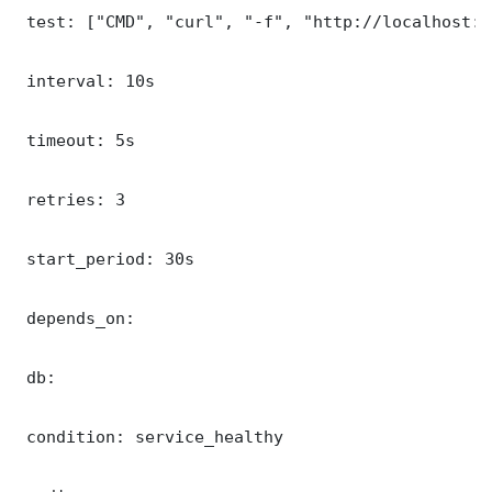
 test: ["CMD", "curl", "-f", "http://localhost:5
 interval: 10s

 timeout: 5s

 retries: 3

 start_period: 30s

 depends_on:

 db:

 condition: service_healthy
