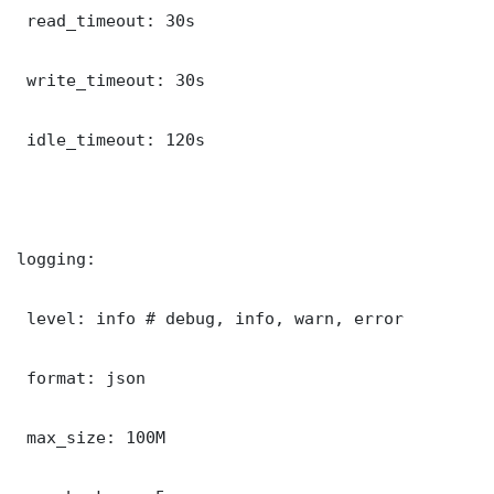
 read_timeout: 30s

 write_timeout: 30s

 idle_timeout: 120s

logging:

 level: info # debug, info, warn, error

 format: json

 max_size: 100M
