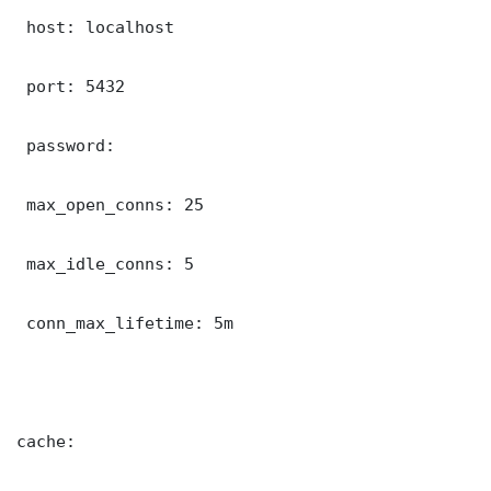
 host: localhost

 port: 5432

 password: 

 max_open_conns: 25

 max_idle_conns: 5

 conn_max_lifetime: 5m

cache:
