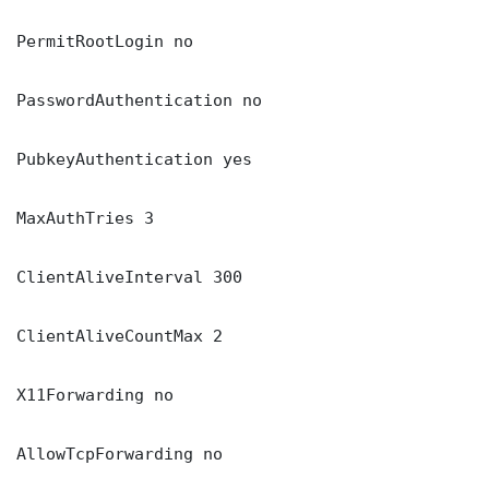
PermitRootLogin no

PasswordAuthentication no

PubkeyAuthentication yes

MaxAuthTries 3

ClientAliveInterval 300

ClientAliveCountMax 2

X11Forwarding no

AllowTcpForwarding no
