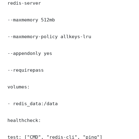
 redis-server

 --maxmemory 512mb

 --maxmemory-policy allkeys-lru

 --appendonly yes

 --requirepass 

 volumes:

 - redis_data:/data

 healthcheck:

 test: ["CMD", "redis-cli", "ping"]
