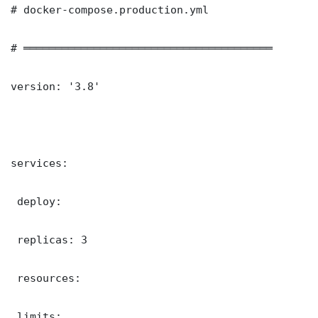
# docker-compose.production.yml

# ═══════════════════════════════════════

version: '3.8'

services:

 deploy:

 replicas: 3

 resources:

 limits:
