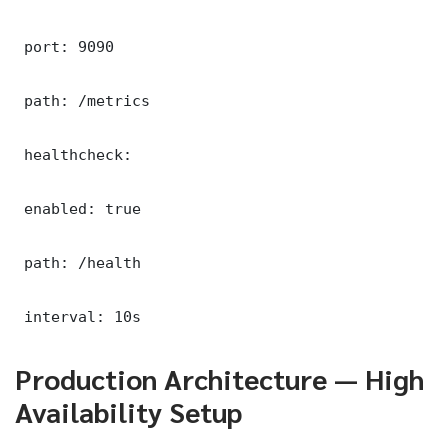
 port: 9090

 path: /metrics

 healthcheck:

 enabled: true

 path: /health

 interval: 10s
Production Architecture — High
Availability Setup