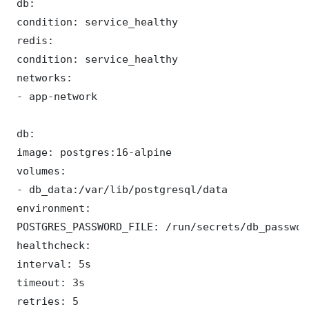
 db:

 condition: service_healthy

 redis:

 condition: service_healthy

 networks:

 - app-network

 db:

 image: postgres:16-alpine

 volumes:

 - db_data:/var/lib/postgresql/data

 environment:

 POSTGRES_PASSWORD_FILE: /run/secrets/db_password
 healthcheck:

 interval: 5s

 timeout: 3s

 retries: 5
