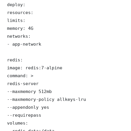
 deploy:

 resources:

 limits:

 memory: 4G

 networks:

 - app-network

 redis:

 image: redis:7-alpine

 command: >

 redis-server

 --maxmemory 512mb

 --maxmemory-policy allkeys-lru

 --appendonly yes

 --requirepass 

 volumes:

 - redis_data:/data
