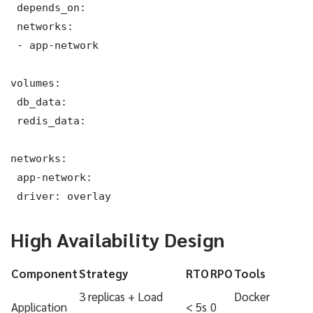
 depends_on:

 networks:

 - app-network

volumes:

 db_data:

 redis_data:

networks:

 app-network:

 driver: overlay
High Availability Design
Component
Strategy
RTO
RPO
Tools
3 replicas + Load
Docker
Application
< 5s
0