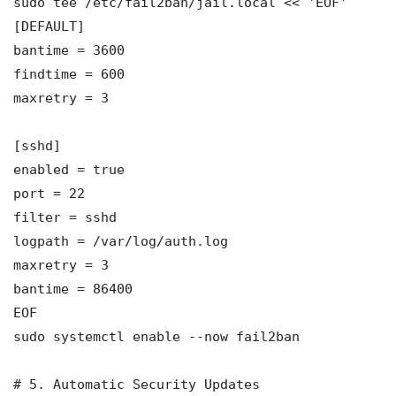
sudo tee /etc/fail2ban/jail.local << 'EOF'

[DEFAULT]

bantime = 3600

findtime = 600

maxretry = 3

[sshd]

enabled = true

port = 22

filter = sshd

logpath = /var/log/auth.log

maxretry = 3

bantime = 86400

EOF

sudo systemctl enable --now fail2ban

# 5. Automatic Security Updates
