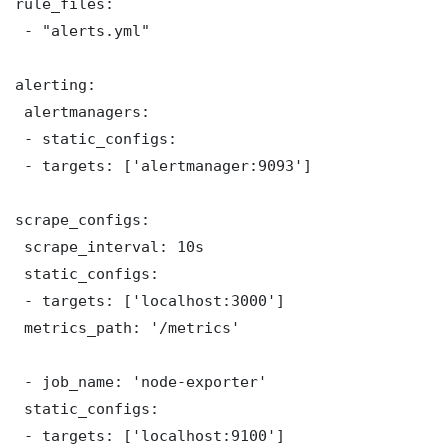
rule_files:

 - "alerts.yml"

alerting:

 alertmanagers:

 - static_configs:

 - targets: ['alertmanager:9093']

scrape_configs:

 scrape_interval: 10s

 static_configs:

 - targets: ['localhost:3000']

 metrics_path: '/metrics'

 - job_name: 'node-exporter'

 static_configs:

 - targets: ['localhost:9100']
