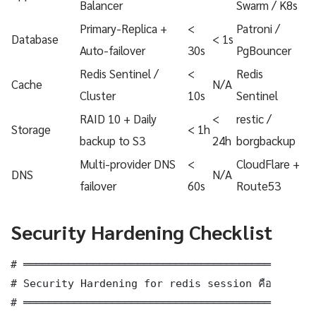
Balancer
Swarm / K8s
Primary-Replica +
<
Patroni /
Database
< 1s
Auto-failover
30s
PgBouncer
Redis Sentinel /
<
Redis
Cache
N/A
Cluster
10s
Sentinel
RAID 10 + Daily
<
restic /
Storage
< 1h
backup to S3
24h
borgbackup
Multi-provider DNS
<
CloudFlare +
DNS
N/A
failover
60s
Route53
Security Hardening Checklist
# ═══════════════════════════════════════

# Security Hardening for redis session คือ

# ═══════════════════════════════════════
