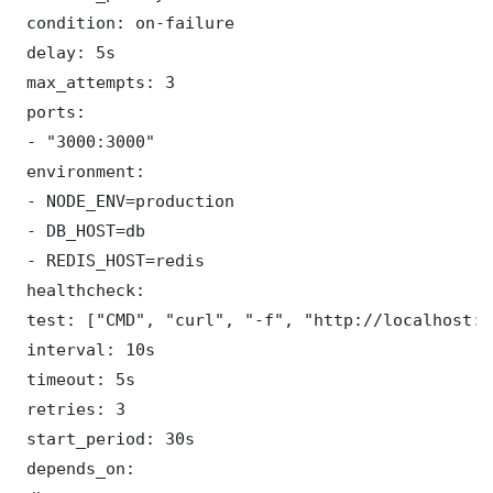
 condition: on-failure

 delay: 5s

 max_attempts: 3

 ports:

 - "3000:3000"

 environment:

 - NODE_ENV=production

 - DB_HOST=db

 - REDIS_HOST=redis

 healthcheck:

 test: ["CMD", "curl", "-f", "http://localhost:3
 interval: 10s

 timeout: 5s

 retries: 3

 start_period: 30s

 depends_on:
