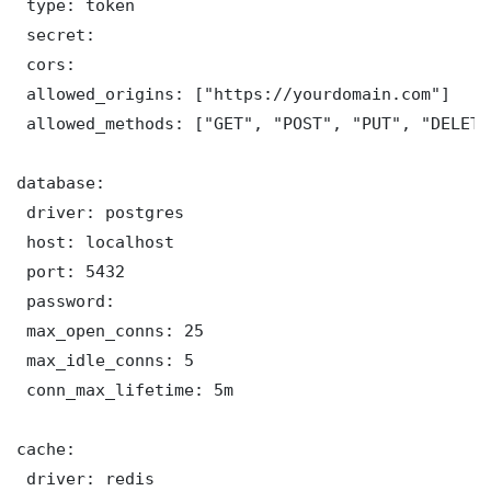
 type: token

 secret: 

 cors:

 allowed_origins: ["https://yourdomain.com"]

 allowed_methods: ["GET", "POST", "PUT", "DELETE"
database:

 driver: postgres

 host: localhost

 port: 5432

 password: 

 max_open_conns: 25

 max_idle_conns: 5

 conn_max_lifetime: 5m

cache:

 driver: redis
