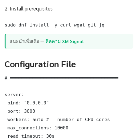
2. Install prerequisites
sudo dnf install -y curl wget git jq
แนะนำเพิ่มเติม —
ติดตาม XM Signal
Configuration File
# ═══════════════════════════════════════

server:

 bind: "0.0.0.0"

 port: 3000

 workers: auto # = number of CPU cores

 max_connections: 10000

 read_timeout: 30s
