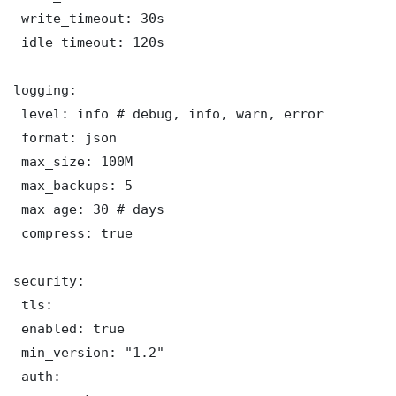
 write_timeout: 30s

 idle_timeout: 120s

logging:

 level: info # debug, info, warn, error

 format: json

 max_size: 100M

 max_backups: 5

 max_age: 30 # days

 compress: true

security:

 tls:

 enabled: true

 min_version: "1.2"

 auth:
