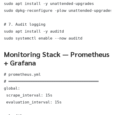
sudo apt install -y unattended-upgrades

sudo dpkg-reconfigure -plow unattended-upgrades

# 7. Audit logging

sudo apt install -y auditd

sudo systemctl enable --now auditd
Monitoring Stack — Prometheus
+ Grafana
# prometheus.yml

# ═══════════════════════════════════════

global:

 scrape_interval: 15s

 evaluation_interval: 15s
