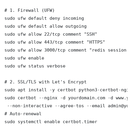
# 1. Firewall (UFW)

sudo ufw default deny incoming

sudo ufw default allow outgoing

sudo ufw allow 22/tcp comment "SSH"

sudo ufw allow 443/tcp comment "HTTPS"

sudo ufw allow 3000/tcp comment "redis session คื
sudo ufw enable

sudo ufw status verbose

# 2. SSL/TLS with Let's Encrypt

sudo apt install -y certbot python3-certbot-nginx
sudo certbot --nginx -d yourdomain.com -d www.yo
 --non-interactive --agree-tos --email admin@you
# Auto-renewal

sudo systemctl enable certbot.timer
