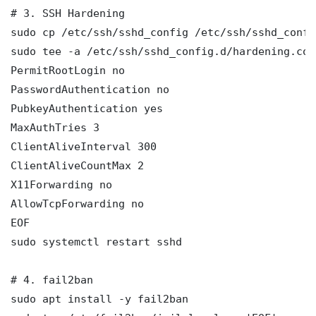
# 3. SSH Hardening

sudo cp /etc/ssh/sshd_config /etc/ssh/sshd_config
sudo tee -a /etc/ssh/sshd_config.d/hardening.con
PermitRootLogin no

PasswordAuthentication no

PubkeyAuthentication yes

MaxAuthTries 3

ClientAliveInterval 300

ClientAliveCountMax 2

X11Forwarding no

AllowTcpForwarding no

EOF

sudo systemctl restart sshd

# 4. fail2ban

sudo apt install -y fail2ban
