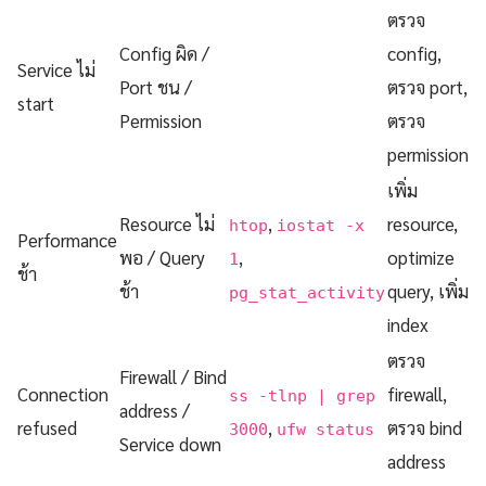
ตรวจ
Config ผิด /
config,
Service ไม่
Port ชน /
ตรวจ port,
start
Permission
ตรวจ
permission
เพิ่ม
Resource ไม่
,
resource,
htop
iostat -x
Performance
พอ / Query
,
optimize
1
ช้า
ช้า
query, เพิ่ม
pg_stat_activity
index
ตรวจ
Firewall / Bind
Connection
firewall,
ss -tlnp | grep
address /
refused
,
ตรวจ bind
3000
ufw status
Service down
address