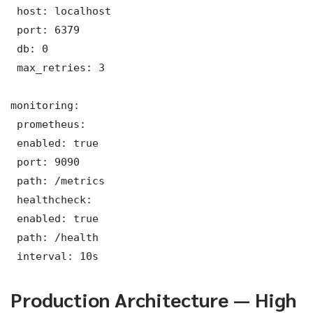
 host: localhost

 port: 6379

 db: 0

 max_retries: 3

monitoring:

 prometheus:

 enabled: true

 port: 9090

 path: /metrics

 healthcheck:

 enabled: true

 path: /health

 interval: 10s
Production Architecture — High