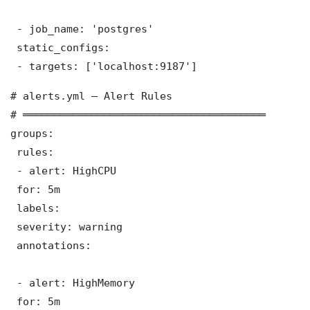
 - job_name: 'postgres'

 static_configs:

 - targets: ['localhost:9187']
# alerts.yml — Alert Rules

# ═══════════════════════════════════════

groups:

 rules:

 - alert: HighCPU

 for: 5m

 labels:

 severity: warning

 annotations:

 - alert: HighMemory

 for: 5m
