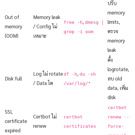
ปรับ
memory
Out of
Memory leak
,
limits,
free -h
dmesg |
memory
/ Config ไม่
ตรวจ
grep -i oom
(OOM)
เหมาะ
memory
leak
ตั้ง
logrotate,
Log ไม่ rotate
,
df -h
du -sh
Disk full
ลบ old
/ Data โต
/var/log/*
data, เพิ่ม
disk
certbot
SSL
Certbot ไม่
certbot
renew --
certificate
renew
certificates
force-
expired