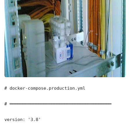
# docker-compose.production.yml

# ═══════════════════════════════════════

version: '3.8'
