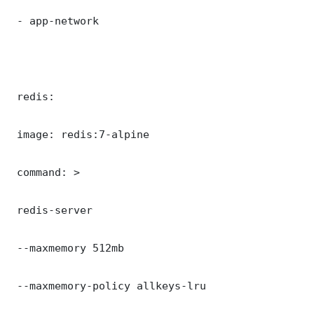
 - app-network

 redis:

 image: redis:7-alpine

 command: >

 redis-server

 --maxmemory 512mb

 --maxmemory-policy allkeys-lru
