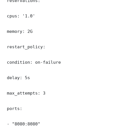
 reservations:

 cpus: '1.0'

 memory: 2G

 restart_policy:

 condition: on-failure

 delay: 5s

 max_attempts: 3

 ports:

 - "8080:8080"
