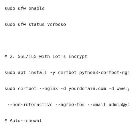
sudo ufw enable

sudo ufw status verbose

# 2. SSL/TLS with Let's Encrypt

sudo apt install -y certbot python3-certbot-nginx
sudo certbot --nginx -d yourdomain.com -d www.yo
 --non-interactive --agree-tos --email admin@you
# Auto-renewal
