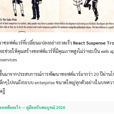
ซอฟต์แวร์ที่เปลี่ยนแปลงอย่างรวดเร็ว
React Suspense Tro
จะช่วยให้คุณสร้างซอฟต์แวร์ที่มีคุณภาพสูงไม่ว่าจะเป็น web a
oservices
ขึ้นมาจากประสบการณ์การพัฒนาซอฟต์แวร์มากว่า 20 ปีผ่าน
p เล็กๆไปจนถึงระบบ enterprise ขนาดใหญ่ทุกตัวอย่างในบทควา
ษฎี
จดพคืออะไร — คู่มือฉบับสมบูรณ์ 2026