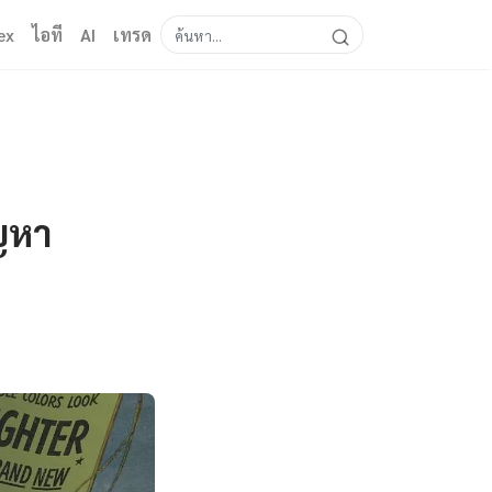
ex
ไอที
AI
เทรด
ญหา