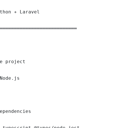
thon + Laravel

═══════════════════════════

e project

Node.js

ependencies

 typescript @types/node jest