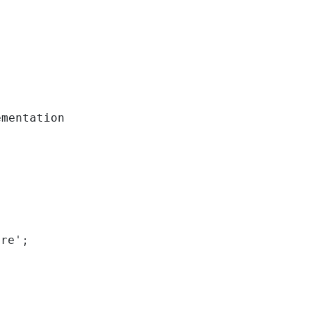
mentation

re';
