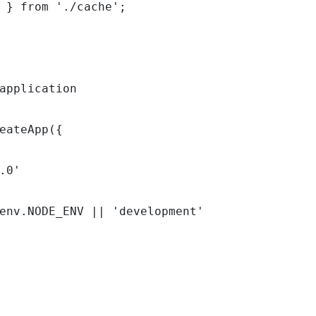
 } from './cache';

application

eateApp({

.0'

env.NODE_ENV || 'development'
