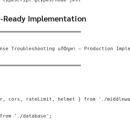
n-Ready Implementation
════════════════════════════

nse Troubleshooting แก้ปัญหา — Production Imple
════════════════════════════

r, cors, rateLimit, helmet } from './middlewa
from './database';
