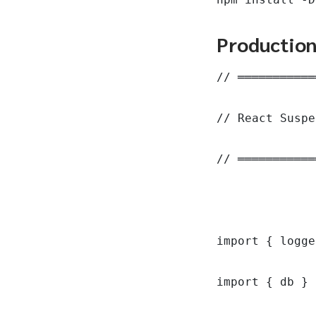
Productio
// ═══════════
// React Suspe
// ═══════════
import { logge
import { db } 