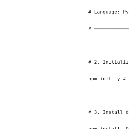
# Language: Py
# ════════════
# 2. Initializ
npm init -y # 
# 3. Install d
npm install -D