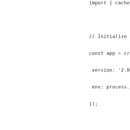
import { cache
// Initialize 
const app = cr
 version: '2.0
 env: process.
});
