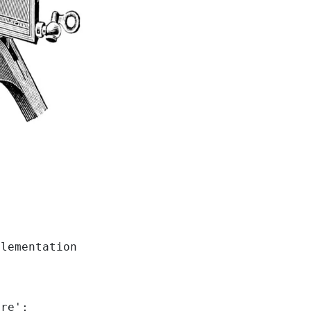
lementation

re';
