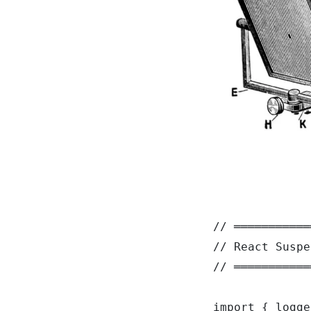
// ═══════════
// React Suspe
// ═══════════
import { logge