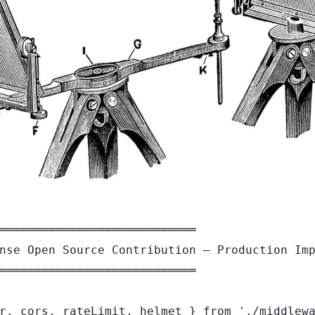
════════════════════════════

nse Open Source Contribution — Production Imp
════════════════════════════

r, cors, rateLimit, helmet } from './middlewa