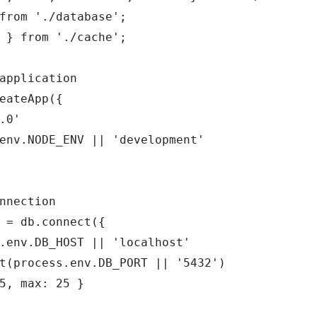
from './database';

 } from './cache';

application

eateApp({

.0'

env.NODE_ENV || 'development'

nnection

 = db.connect({

.env.DB_HOST || 'localhost'

t(process.env.DB_PORT || '5432')

5, max: 25 }
