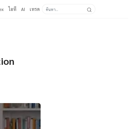
ex
ไอที
AI
เทรด
tion