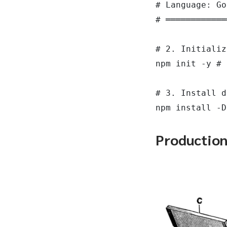
# Language: Go
# ════════════
# 2. Initializ
npm init -y # 
# 3. Install d
npm install -D
Productio