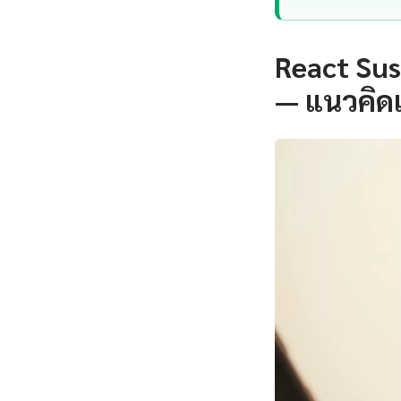
React Sus
— แนวคิด