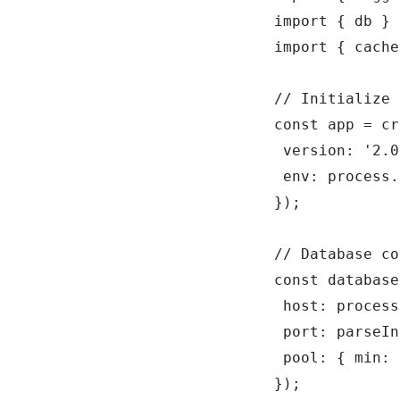
import { db } 
import { cache
// Initialize 
const app = cr
 version: '2.0
 env: process.
});

// Database co
const database
 host: process
 port: parseIn
 pool: { min: 
});
