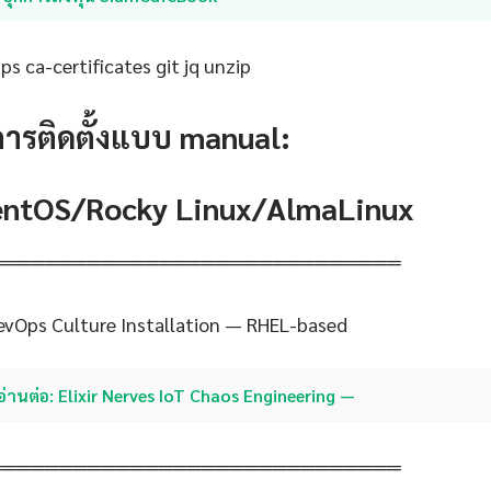
s ca-certificates git jq unzip
การติดตั้งแบบ manual:
CentOS/Rocky Linux/AlmaLinux
═════════════════════════════
evOps Culture Installation — RHEL-based
อ่านต่อ: Elixir Nerves IoT Chaos Engineering —
═════════════════════════════