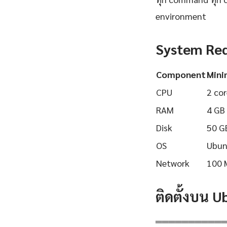
environment
System Re
Component
Min
CPU
2 cor
RAM
4 GB
Disk
50 G
OS
Ubun
Network
100 
ติดตั้งบน 
══════════