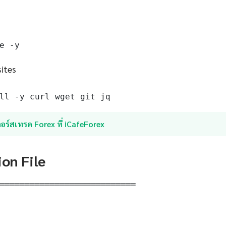
e -y
sites
ll -y curl wget git jq
อร์สเทรด Forex ที่ iCafeForex
ion File
═══════════════════════════
