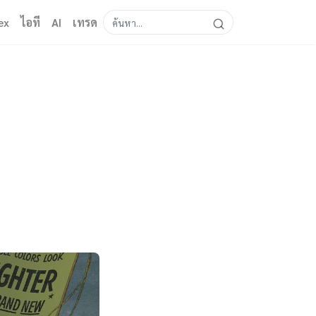
ex
ไอที
AI
เทรด