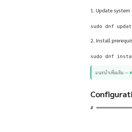
1. Update system
sudo dnf updat
2. Install prerequi
sudo dnf insta
แนะนำเพิ่มเติม —
ค
Configurat
# ════════════