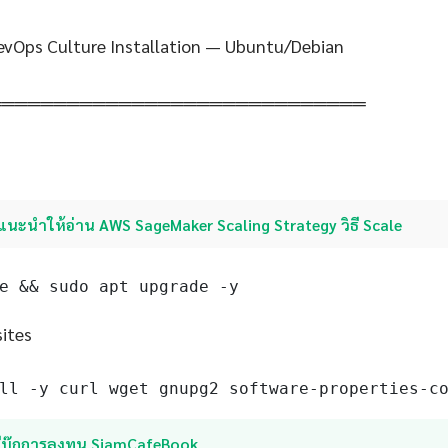
evOps Culture Installation — Ubuntu/Debian
═════════════════════════════
แนะนำให้อ่าน AWS SageMaker Scaling Strategy วิธี Scale
e && sudo apt upgrade -y
sites
ll -y curl wget gnupg2 software-properties-c
อีบุ๊กการลงทุน SiamCafeBook