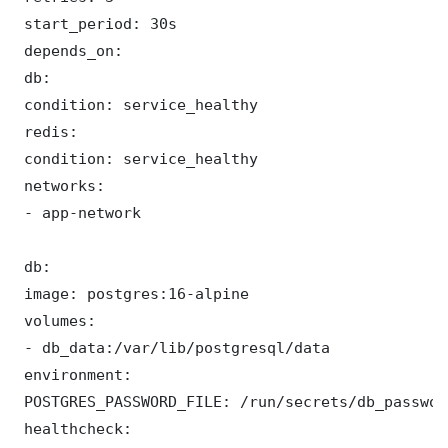
 start_period: 30s

 depends_on:

 db:

 condition: service_healthy

 redis:

 condition: service_healthy

 networks:

 - app-network

 db:

 image: postgres:16-alpine

 volumes:

 - db_data:/var/lib/postgresql/data

 environment:

 POSTGRES_PASSWORD_FILE: /run/secrets/db_password
 healthcheck:
