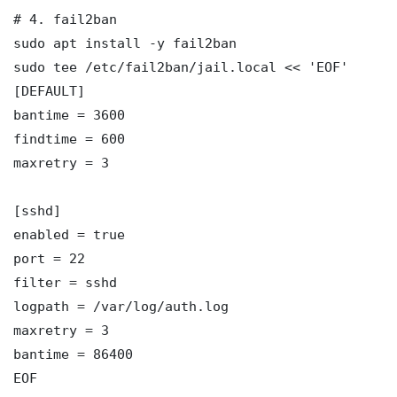
# 4. fail2ban

sudo apt install -y fail2ban

sudo tee /etc/fail2ban/jail.local << 'EOF'

[DEFAULT]

bantime = 3600

findtime = 600

maxretry = 3

[sshd]

enabled = true

port = 22

filter = sshd

logpath = /var/log/auth.log

maxretry = 3

bantime = 86400

EOF
