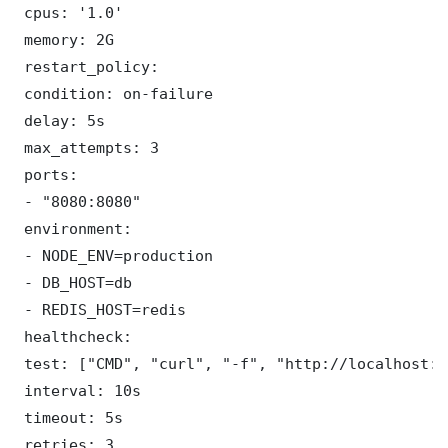
 cpus: '1.0'

 memory: 2G

 restart_policy:

 condition: on-failure

 delay: 5s

 max_attempts: 3

 ports:

 - "8080:8080"

 environment:

 - NODE_ENV=production

 - DB_HOST=db

 - REDIS_HOST=redis

 healthcheck:

 test: ["CMD", "curl", "-f", "http://localhost:8
 interval: 10s

 timeout: 5s

 retries: 3
