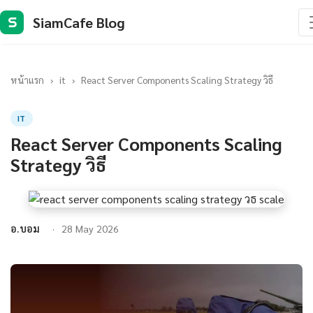
SiamCafe Blog
S
หน้าแรก
›
it
›
React Server Components Scaling Strategy วิธี
IT
React Server Components Scaling
Strategy วิธี
อ.บอม
28 May 2026