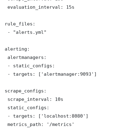
 evaluation_interval: 15s

rule_files:

 - "alerts.yml"

alerting:

 alertmanagers:

 - static_configs:

 - targets: ['alertmanager:9093']

scrape_configs:

 scrape_interval: 10s

 static_configs:

 - targets: ['localhost:8080']

 metrics_path: '/metrics'
