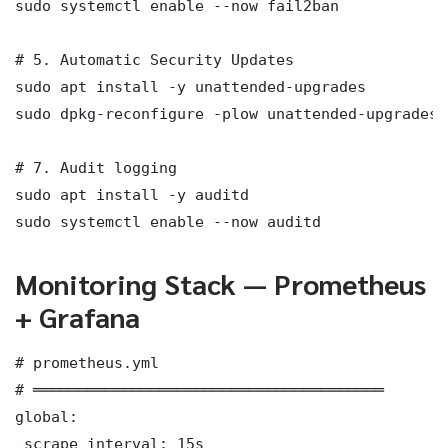
sudo systemctl enable --now fail2ban

# 5. Automatic Security Updates

sudo apt install -y unattended-upgrades

sudo dpkg-reconfigure -plow unattended-upgrades

# 7. Audit logging

sudo apt install -y auditd

sudo systemctl enable --now auditd
Monitoring Stack — Prometheus
+ Grafana
# prometheus.yml

# ═══════════════════════════════════════

global:

 scrape_interval: 15s
