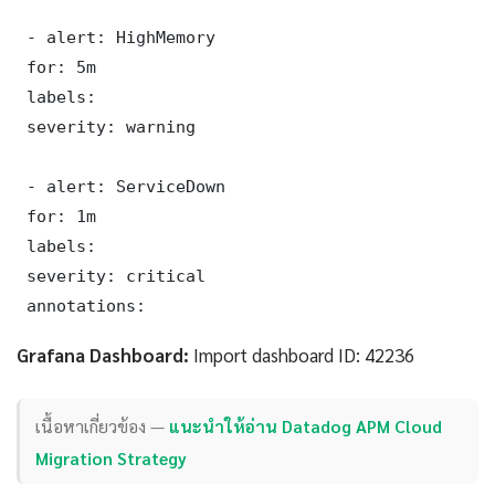
 - alert: HighMemory

 for: 5m

 labels:

 severity: warning

 - alert: ServiceDown

 for: 1m

 labels:

 severity: critical

 annotations:
Grafana Dashboard:
Import dashboard ID: 42236
เนื้อหาเกี่ยวข้อง —
แนะนำให้อ่าน Datadog APM Cloud
Migration Strategy