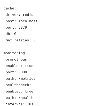
cache:

 driver: redis

 host: localhost

 port: 6379

 db: 0

 max_retries: 3

monitoring:

 prometheus:

 enabled: true

 port: 9090

 path: /metrics

 healthcheck:

 enabled: true

 path: /health

 interval: 10s