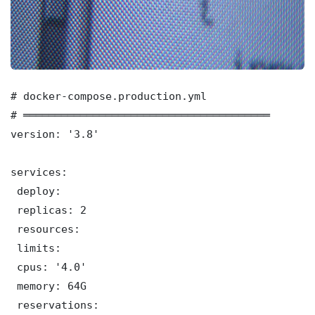
# docker-compose.production.yml

# ═══════════════════════════════════════

version: '3.8'

services:

 deploy:

 replicas: 2

 resources:

 limits:

 cpus: '4.0'

 memory: 64G

 reservations:
