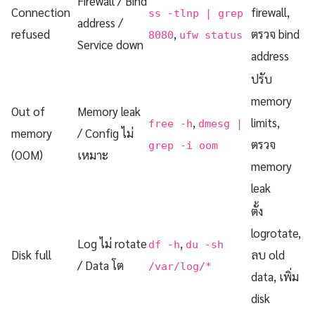
Firewall / Bind
Connection
firewall,
ss -tlnp | grep
address /
refused
,
ตรวจ bind
8080
ufw status
Service down
address
ปรับ
memory
Out of
Memory leak
,
limits,
free -h
dmesg |
memory
/ Config ไม่
ตรวจ
grep -i oom
(OOM)
เหมาะ
memory
leak
ตั้ง
logrotate,
Log ไม่ rotate
,
df -h
du -sh
Disk full
ลบ old
/ Data โต
/var/log/*
data, เพิ่ม
disk