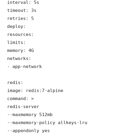
 interval: 5s

 timeout: 3s

 retries: 5

 deploy:

 resources:

 limits:

 memory: 4G

 networks:

 - app-network

 redis:

 image: redis:7-alpine

 command: >

 redis-server

 --maxmemory 512mb

 --maxmemory-policy allkeys-lru

 --appendonly yes
