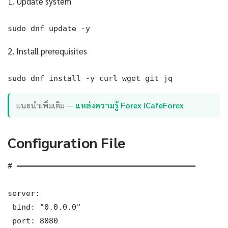
1. Update system
sudo dnf update -y
2. Install prerequisites
sudo dnf install -y curl wget git jq
แนะนำเพิ่มเติม —
แหล่งความรู้ Forex iCafeForex
Configuration File
# ═══════════════════════════════════════

server:

 bind: "0.0.0.0"

 port: 8080
