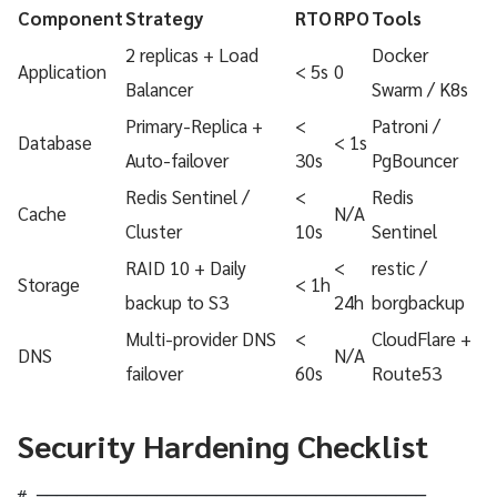
Component
Strategy
RTO
RPO
Tools
2 replicas + Load
Docker
Application
< 5s
0
Balancer
Swarm / K8s
Primary-Replica +
<
Patroni /
Database
< 1s
Auto-failover
30s
PgBouncer
Redis Sentinel /
<
Redis
Cache
N/A
Cluster
10s
Sentinel
RAID 10 + Daily
<
restic /
Storage
< 1h
backup to S3
24h
borgbackup
Multi-provider DNS
<
CloudFlare +
DNS
N/A
failover
60s
Route53
Security Hardening Checklist
# ═══════════════════════════════════════
