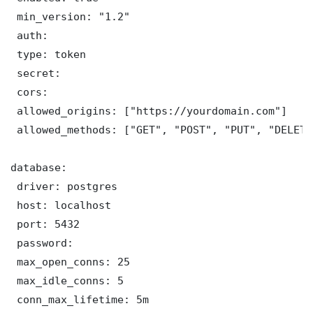
 min_version: "1.2"

 auth:

 type: token

 secret: 

 cors:

 allowed_origins: ["https://yourdomain.com"]

 allowed_methods: ["GET", "POST", "PUT", "DELETE"
database:

 driver: postgres

 host: localhost

 port: 5432

 password: 

 max_open_conns: 25

 max_idle_conns: 5

 conn_max_lifetime: 5m
