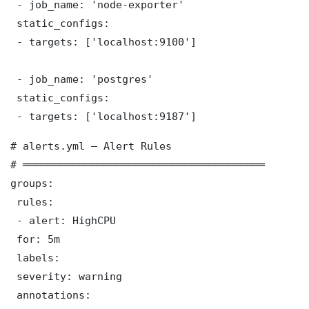
 - job_name: 'node-exporter'

 static_configs:

 - targets: ['localhost:9100']

 - job_name: 'postgres'

 static_configs:

 - targets: ['localhost:9187']
# alerts.yml — Alert Rules

# ═══════════════════════════════════════

groups:

 rules:

 - alert: HighCPU

 for: 5m

 labels:

 severity: warning

 annotations:
