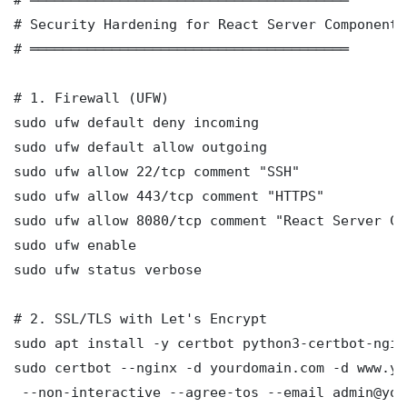
# Security Hardening for React Server Components S
# ═══════════════════════════════════════

# 1. Firewall (UFW)

sudo ufw default deny incoming

sudo ufw default allow outgoing

sudo ufw allow 22/tcp comment "SSH"

sudo ufw allow 443/tcp comment "HTTPS"

sudo ufw allow 8080/tcp comment "React Server Com
sudo ufw enable

sudo ufw status verbose

# 2. SSL/TLS with Let's Encrypt

sudo apt install -y certbot python3-certbot-nginx
sudo certbot --nginx -d yourdomain.com -d www.yo
 --non-interactive --agree-tos --email admin@you