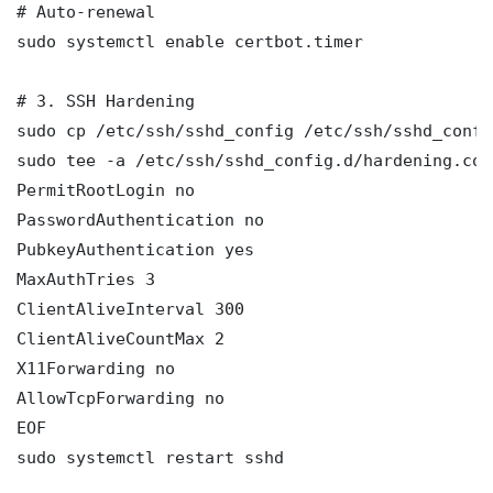
# Auto-renewal

sudo systemctl enable certbot.timer

# 3. SSH Hardening

sudo cp /etc/ssh/sshd_config /etc/ssh/sshd_config
sudo tee -a /etc/ssh/sshd_config.d/hardening.con
PermitRootLogin no

PasswordAuthentication no

PubkeyAuthentication yes

MaxAuthTries 3

ClientAliveInterval 300

ClientAliveCountMax 2

X11Forwarding no

AllowTcpForwarding no

EOF

sudo systemctl restart sshd
