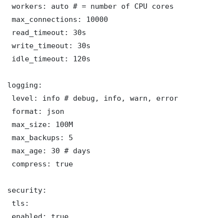
 workers: auto # = number of CPU cores

 max_connections: 10000

 read_timeout: 30s

 write_timeout: 30s

 idle_timeout: 120s

logging:

 level: info # debug, info, warn, error

 format: json

 max_size: 100M

 max_backups: 5

 max_age: 30 # days

 compress: true

security:

 tls:

 enabled: true
