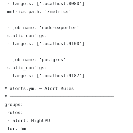
 - targets: ['localhost:8080']

 metrics_path: '/metrics'

 - job_name: 'node-exporter'

 static_configs:

 - targets: ['localhost:9100']

 - job_name: 'postgres'

 static_configs:

 - targets: ['localhost:9187']
# alerts.yml — Alert Rules

# ═══════════════════════════════════════

groups:

 rules:

 - alert: HighCPU

 for: 5m
