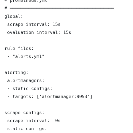
# prometheus.yml

# ═══════════════════════════════════════

global:

 scrape_interval: 15s

 evaluation_interval: 15s

rule_files:

 - "alerts.yml"

alerting:

 alertmanagers:

 - static_configs:

 - targets: ['alertmanager:9093']

scrape_configs:

 scrape_interval: 10s

 static_configs:
