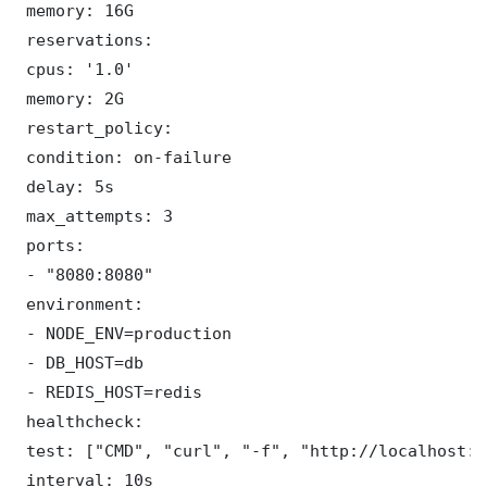
 memory: 16G

 reservations:

 cpus: '1.0'

 memory: 2G

 restart_policy:

 condition: on-failure

 delay: 5s

 max_attempts: 3

 ports:

 - "8080:8080"

 environment:

 - NODE_ENV=production

 - DB_HOST=db

 - REDIS_HOST=redis

 healthcheck:

 test: ["CMD", "curl", "-f", "http://localhost:8
 interval: 10s
