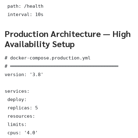
 path: /health

 interval: 10s
Production Architecture — High
Availability Setup
# docker-compose.production.yml

# ═══════════════════════════════════════

version: '3.8'

services:

 deploy:

 replicas: 5

 resources:

 limits:

 cpus: '4.0'
