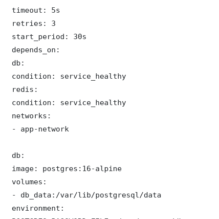
 timeout: 5s

 retries: 3

 start_period: 30s

 depends_on:

 db:

 condition: service_healthy

 redis:

 condition: service_healthy

 networks:

 - app-network

 db:

 image: postgres:16-alpine

 volumes:

 - db_data:/var/lib/postgresql/data

 environment:
