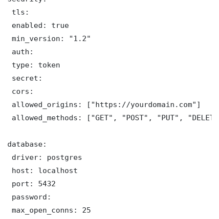
 tls:

 enabled: true

 min_version: "1.2"

 auth:

 type: token

 secret: 

 cors:

 allowed_origins: ["https://yourdomain.com"]

 allowed_methods: ["GET", "POST", "PUT", "DELETE"
database:

 driver: postgres

 host: localhost

 port: 5432

 password: 

 max_open_conns: 25
