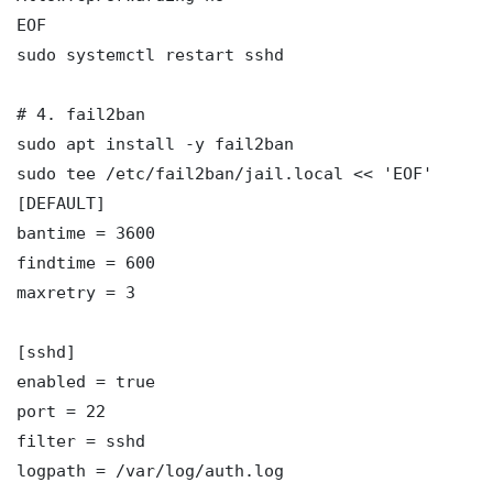
EOF

sudo systemctl restart sshd

# 4. fail2ban

sudo apt install -y fail2ban

sudo tee /etc/fail2ban/jail.local << 'EOF'

[DEFAULT]

bantime = 3600

findtime = 600

maxretry = 3

[sshd]

enabled = true

port = 22

filter = sshd

logpath = /var/log/auth.log
