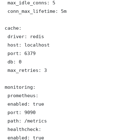
 max_idle_conns: 5

 conn_max_lifetime: 5m

cache:

 driver: redis

 host: localhost

 port: 6379

 db: 0

 max_retries: 3

monitoring:

 prometheus:

 enabled: true

 port: 9090

 path: /metrics

 healthcheck:

 enabled: true
