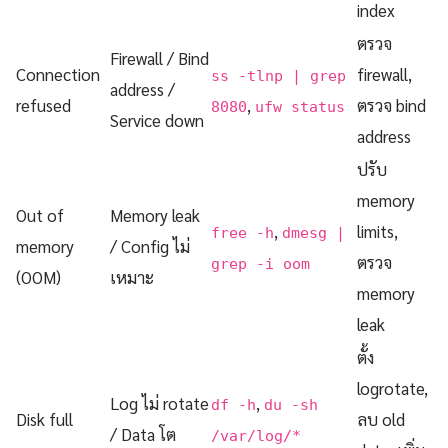
index
ตรวจ
Firewall / Bind
Connection
firewall,
ss -tlnp | grep
address /
refused
,
ตรวจ bind
8080
ufw status
Service down
address
ปรับ
memory
Out of
Memory leak
,
limits,
free -h
dmesg |
memory
/ Config ไม่
ตรวจ
grep -i oom
(OOM)
เหมาะ
memory
leak
ตั้ง
logrotate,
Log ไม่ rotate
,
df -h
du -sh
Disk full
ลบ old
/ Data โต
/var/log/*