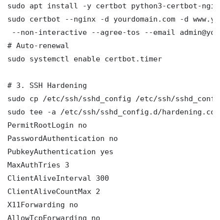
sudo apt install -y certbot python3-certbot-nginx
sudo certbot --nginx -d yourdomain.com -d www.yo
 --non-interactive --agree-tos --email admin@you
# Auto-renewal

sudo systemctl enable certbot.timer

# 3. SSH Hardening

sudo cp /etc/ssh/sshd_config /etc/ssh/sshd_config
sudo tee -a /etc/ssh/sshd_config.d/hardening.con
PermitRootLogin no

PasswordAuthentication no

PubkeyAuthentication yes

MaxAuthTries 3

ClientAliveInterval 300

ClientAliveCountMax 2

X11Forwarding no

AllowTcpForwarding no
