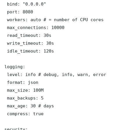
 bind: "0.0.0.0"

 port: 8080

 workers: auto # = number of CPU cores

 max_connections: 10000

 read_timeout: 30s

 write_timeout: 30s

 idle_timeout: 120s

logging:

 level: info # debug, info, warn, error

 format: json

 max_size: 100M

 max_backups: 5

 max_age: 30 # days

 compress: true

security:
