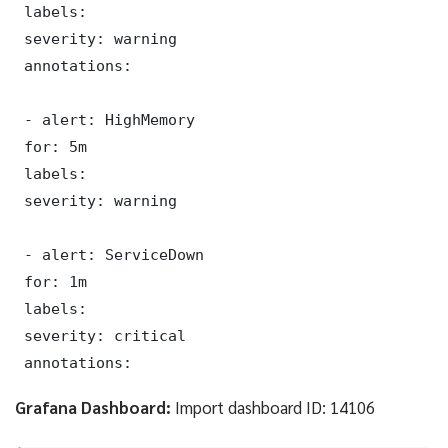
 labels:

 severity: warning

 annotations:

 - alert: HighMemory

 for: 5m

 labels:

 severity: warning

 - alert: ServiceDown

 for: 1m

 labels:

 severity: critical

 annotations:
Grafana Dashboard:
Import dashboard ID: 14106