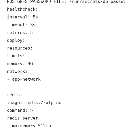
 POSTGRES_PASSWORD_FILE: /run/secrets/db_password
 healthcheck:

 interval: 5s

 timeout: 3s

 retries: 5

 deploy:

 resources:

 limits:

 memory: 4G

 networks:

 - app-network

 redis:

 image: redis:7-alpine

 command: >

 redis-server

 --maxmemory 512mb
