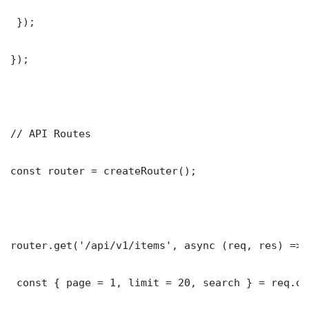
 });

});

// API Routes

const router = createRouter();

router.get('/api/v1/items', async (req, res) => {
 const { page = 1, limit = 20, search } = req.que