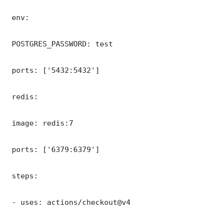
 env:

 POSTGRES_PASSWORD: test

 ports: ['5432:5432']

 redis:

 image: redis:7

 ports: ['6379:6379']

 steps:

 - uses: actions/checkout@v4
