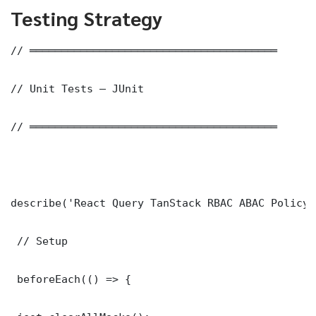
Testing Strategy
// ═══════════════════════════════════════

// Unit Tests — JUnit

// ═══════════════════════════════════════

describe('React Query TanStack RBAC ABAC Policy 
 // Setup

 beforeEach(() => {
