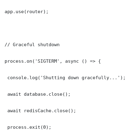
app.use(router);

// Graceful shutdown

process.on('SIGTERM', async () => {

 console.log('Shutting down gracefully...');

 await database.close();

 await redisCache.close();

 process.exit(0);
