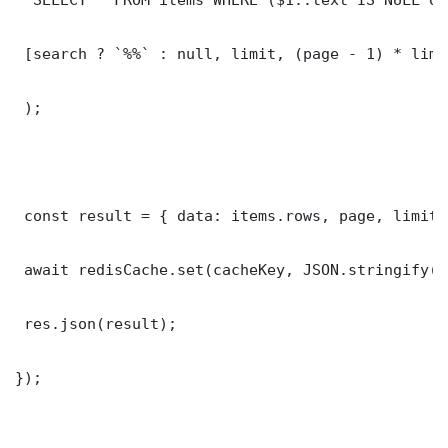
 [search ? `%%` : null, limit, (page - 1) * limit
 );

 const result = { data: items.rows, page, limit,
 await redisCache.set(cacheKey, JSON.stringify(r
 res.json(result);

});
