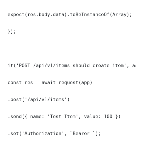
 expect(res.body.data).toBeInstanceOf(Array);

 });

 it('POST /api/v1/items should create item', asy
 const res = await request(app)

 .post('/api/v1/items')

 .send({ name: 'Test Item', value: 100 })

 .set('Authorization', `Bearer `);
