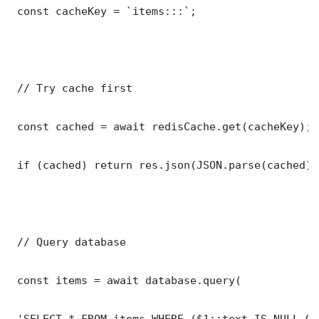
 const cacheKey = `items:::`;

 // Try cache first

 const cached = await redisCache.get(cacheKey);

 if (cached) return res.json(JSON.parse(cached));
 // Query database

 const items = await database.query(

 'SELECT * FROM items WHERE ($1::text IS NULL OR