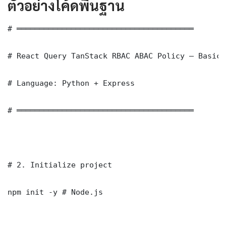
ตัวอย่างโค้ดพื้นฐาน
# ═══════════════════════════════════════

# React Query TanStack RBAC ABAC Policy — Basic 
# Language: Python + Express

# ═══════════════════════════════════════

# 2. Initialize project

npm init -y # Node.js
