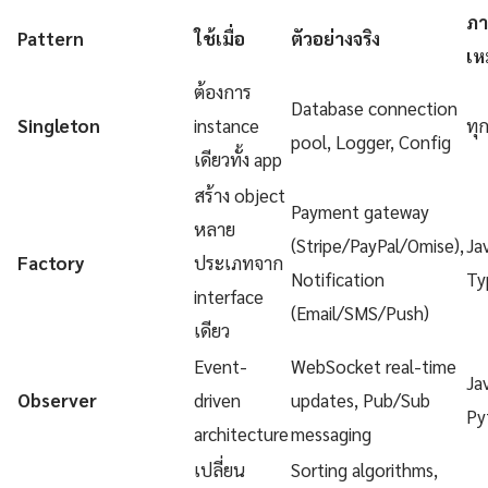
ภา
Pattern
ใช้เมื่อ
ตัวอย่างจริง
เห
ต้องการ
Database connection
Singleton
instance
ทุ
pool, Logger, Config
เดียวทั้ง app
สร้าง object
Payment gateway
หลาย
(Stripe/PayPal/Omise),
Ja
Factory
ประเภทจาก
Notification
Ty
interface
(Email/SMS/Push)
เดียว
Event-
WebSocket real-time
Ja
Observer
driven
updates, Pub/Sub
Py
architecture
messaging
เปลี่ยน
Sorting algorithms,