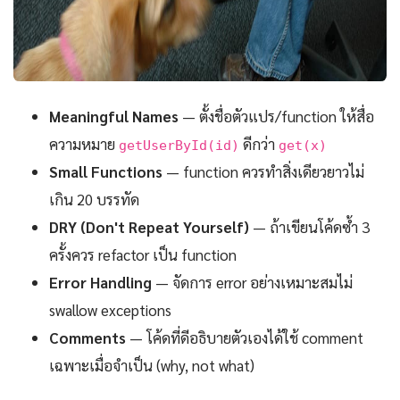
Meaningful Names
— ตั้งชื่อตัวแปร/function ให้สื่อ
ความหมาย
ดีกว่า
getUserById(id)
get(x)
Small Functions
— function ควรทำสิ่งเดียวยาวไม่
เกิน 20 บรรทัด
DRY (Don't Repeat Yourself)
— ถ้าเขียนโค้ดซ้ำ 3
ครั้งควร refactor เป็น function
Error Handling
— จัดการ error อย่างเหมาะสมไม่
swallow exceptions
Comments
— โค้ดที่ดีอธิบายตัวเองได้ใช้ comment
เฉพาะเมื่อจำเป็น (why, not what)