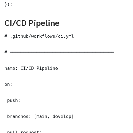
});
CI/CD Pipeline
# .github/workflows/ci.yml

# ═══════════════════════════════════════

name: CI/CD Pipeline

on:

 push:

 branches: [main, develop]

 pull_request:
