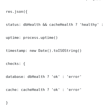
 res.json({

 status: dbHealth && cacheHealth ? 'healthy' : '
 uptime: process.uptime()

 timestamp: new Date().toISOString()

 checks: {

 database: dbHealth ? 'ok' : 'error'

 cache: cacheHealth ? 'ok' : 'error'

 }
