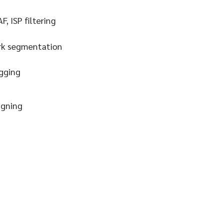
F, ISP filtering
rk segmentation
ogging
igning