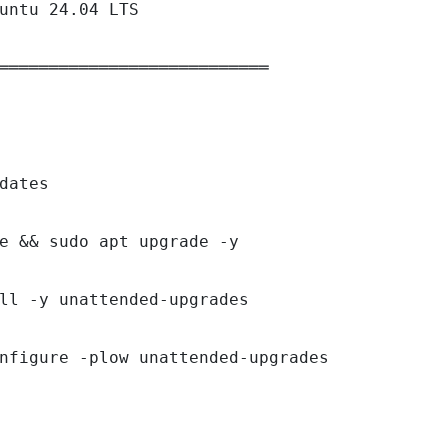
untu 24.04 LTS

═══════════════════════════

dates

e && sudo apt upgrade -y

ll -y unattended-upgrades

nfigure -plow unattended-upgrades
