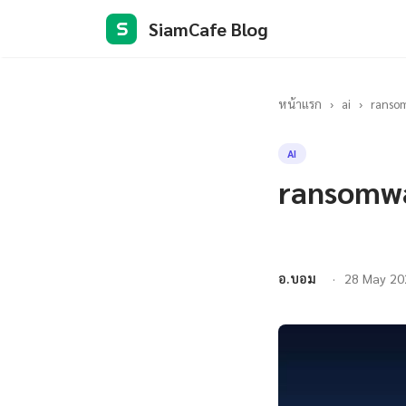
SiamCafe Blog
S
หน้าแรก
›
ai
›
ransom
AI
ransomwa
อ.บอม
28 May 20