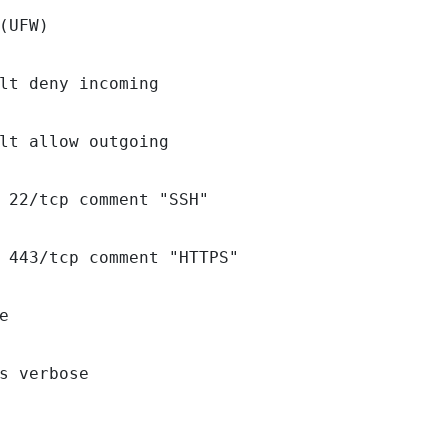
(UFW)

lt deny incoming

lt allow outgoing

 22/tcp comment "SSH"

 443/tcp comment "HTTPS"



s verbose
