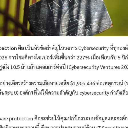
ection คือ
เป็นหัวข้อสำคัญในวงการ Cybersecurity ที่ทุกองค
6 การโจมตีทางไซเบอร์เพิ่มขึ้นกว่า 227% เมื่อเทียบกับ 5 ปี
สูงถึง 10.5 ล้านล้านดอลลาร์ต่อปี (Cybersecurity Ventures 20
่างเดียวสร้างความเสียหายเฉลี่ย $1,905,436 ต่อเหตุการณ์ (รว
คืนระบบ) องค์กรที่ไม่ให้ความสำคัญกับ cybersecurity กำลังเส
ware protection คือจะช่วยให้คุณปกป้องระบบข้อมูลและองค์
ะสิทธิภาพบทความนี้เขียนจากประสบการณ์ด้าน IT Security มาก