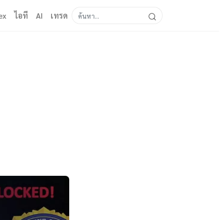
ex
ไอที
AI
เทรด